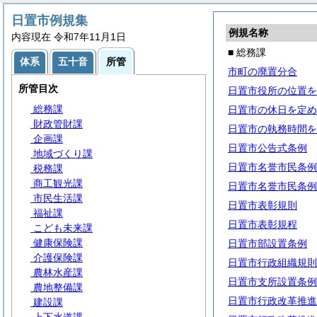
日置市例規集
例規名称
内容現在 令和7年11月1日
■ 総務課
体系
五十音
所管
市町の廃置分合
所管目次
日置市役所の位置を
総務課
日置市の休日を定め
財政管財課
日置市の執務時間を
企画課
日置市公告式条例
地域づくり課
日置市名誉市民条例
税務課
商工観光課
日置市名誉市民条例
市民生活課
日置市表彰規則
福祉課
日置市表彰規程
こども未来課
健康保険課
日置市部設置条例
介護保険課
日置市行政組織規則
農林水産課
日置市支所設置条例
農地整備課
日置市行政改革推進
建設課