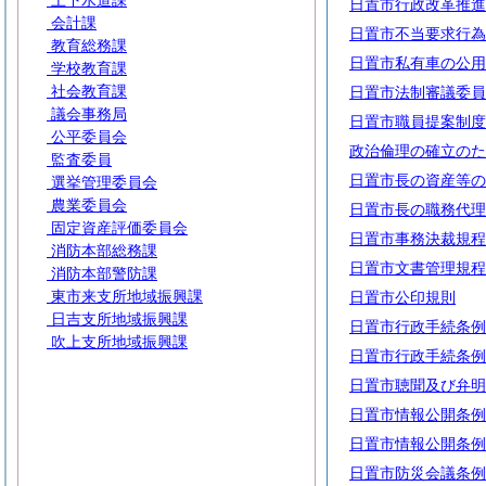
上下水道課
日置市行政改革推進
会計課
日置市不当要求行為
教育総務課
日置市私有車の公用
学校教育課
社会教育課
日置市法制審議委員
議会事務局
日置市職員提案制度
公平委員会
政治倫理の確立のた
監査委員
日置市長の資産等の
選挙管理委員会
農業委員会
日置市長の職務代理
固定資産評価委員会
日置市事務決裁規程
消防本部総務課
日置市文書管理規程
消防本部警防課
東市来支所地域振興課
日置市公印規則
日吉支所地域振興課
日置市行政手続条例
吹上支所地域振興課
日置市行政手続条例
日置市聴聞及び弁明
日置市情報公開条例
日置市情報公開条例
日置市防災会議条例