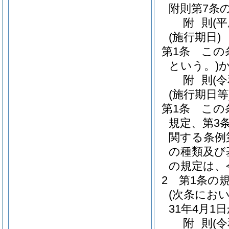
附則第7条
附
則
(平
(施行期日)
第1条
この
という。)
附
則
(
(施行期日等
第1条
この
規定、第3
関する条例
の種類及び
の規定は、
2
第1条の
(次条にお
31年4月1
附
則
(