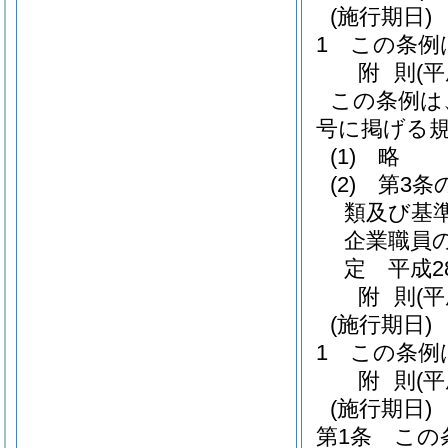
(施行期日)
1
この条例
附
則
(
この条例は
号に掲げる
(1)
略
(2)
第3条
類及び基
企業職員
定 平成2
附
則
(平
(施行期日)
1
この条例
附
則
(
(施行期日)
第1条
この