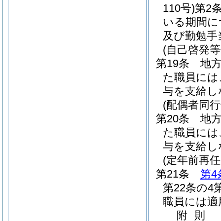
110号)
第2
いる期間に
及び勤勉手
(自己啓発
第19条
地方
た職員には
与を支給し
(配偶者同
第20条
地方
た職員には
与を支給し
(定年前再
第21条
第4
第22条の
職員には適
附
則