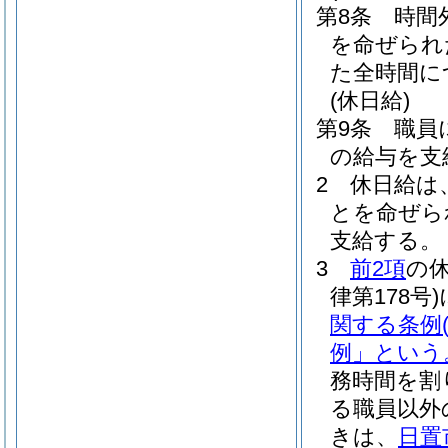
第8条
時間
を命ぜられ
た全時間に
(休日給)
第9条
職員
の給与を支
2
休日給は
とを命ぜら
支給する。
3
前2項
の
律第178号)
関する条例
例」という
務時間を割
る職員以外
きは、
日置