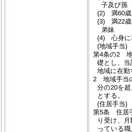
子及び孫
(2)
満60
(3)
満22
弟妹
(4)
心身に
(地域手当)
第4条の2
礎とし、当
地域に在勤
2
地域手当
分の20を
とする。
(住居手当)
第5条
住居
り受け、月額
っている職