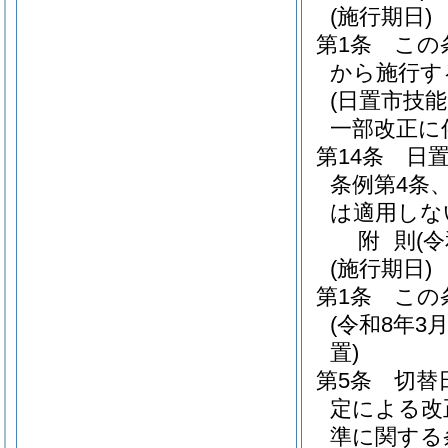
(施行期日)
第1条
この
から施行す
(日置市技
一部改正に
第14条
日
条例第4条
は適用しな
附
則
(
(施行期日)
第1条
この
(令和8年
置)
第5条
切替
定による改
準に関する