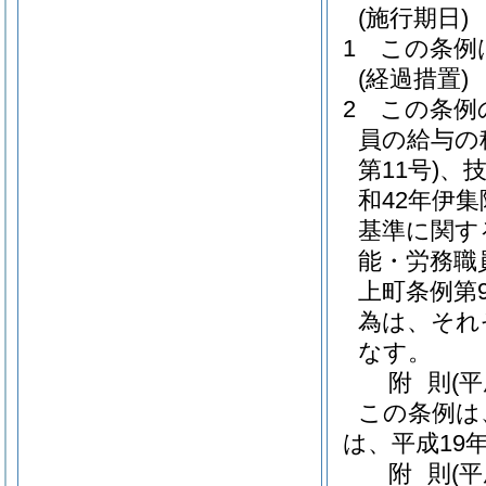
(施行期日)
1
この条例
(経過措置)
2
この条例
員の給与の
第11号)
、
和42年伊集
基準に関す
能・労務職
上町条例第9
為は、それ
なす。
附
則
(平
この条例は
は、平成19
附
則
(平