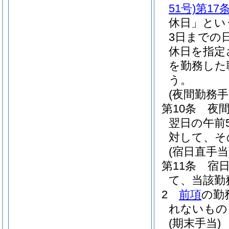
51号)
第17
休日」とい
3日までの
休日を指定
を勤務した
う。
(夜間勤務手
第10条
夜
翌日の午前
対して、そ
(宿日直手当
第11条
宿
て、当該勤
2
前項
の勤
れないもの
(期末手当)