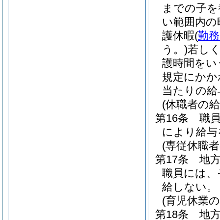
までの子を
い範囲内の
護休暇
(
勤務
う。)
若し
護時間をい
規定にかか
当たりの給
(休職者の給
第16条
職
により給与
(専従休職者
第17条
地方
職員には、
給しない。
(育児休業
第18条
地