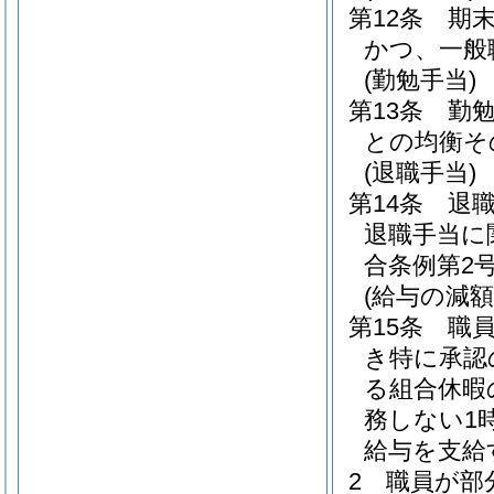
第12条
期
かつ、一般
(勤勉手当)
第13条
勤
との均衡そ
(退職手当)
第14条
退
退職手当に
合条例第2号
(給与の減額
第15条
職
き特に承認
る組合休暇
務しない1
給与を支給
2
職員が部