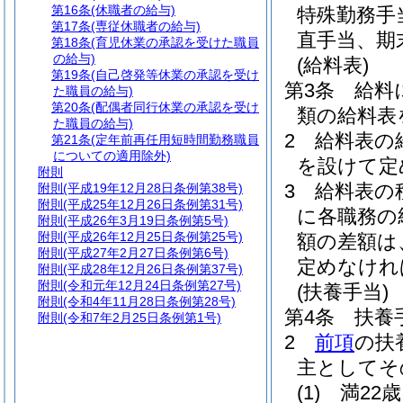
第16条
(休職者の給与)
特殊勤務手
第17条
(専従休職者の給与)
直手当、期
第18条
(育児休業の承認を受けた職員
の給与)
(給料表)
第19条
(自己啓発等休業の承認を受け
第3条
給料
た職員の給与)
第20条
(配偶者同行休業の承認を受け
類の給料表
た職員の給与)
2
給料表の
第21条
(定年前再任用短時間勤務職員
についての適用除外)
を設けて定
附則
3
給料表の
附則
(平成19年12月28日条例第38号)
附則
(平成25年12月26日条例第31号)
に各職務の
附則
(平成26年3月19日条例第5号)
附則
(平成26年12月25日条例第25号)
額の差額は
附則
(平成27年2月27日条例第6号)
定めなけれ
附則
(平成28年12月26日条例第37号)
附則
(令和元年12月24日条例第27号)
(扶養手当)
附則
(令和4年11月28日条例第28号)
第4条
扶養
附則
(令和7年2月25日条例第1号)
2
前項
の扶
主としてそ
(1)
満22