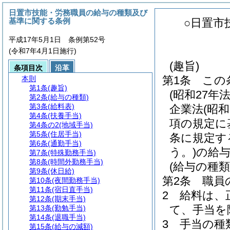
日置市技能・労務職員の給与の種類及び
基準に関する条例
○日置市
平成17年5月1日 条例第52号
(令和7年4月1日施行)
(趣旨)
条項目次
沿革
第1条
この
本則
第1条
(趣旨)
(昭和27年法
第2条
(給与の種類)
第3条
(給料表)
企業法
(昭
第4条
(扶養手当)
項の規定に
第4条の2
(地域手当)
第5条
(住居手当)
条に規定す
第6条
(通勤手当)
う。)
の給
第7条
(特殊勤務手当)
第8条
(時間外勤務手当)
(給与の種類
第9条
(休日給)
第2条
職員
第10条
(夜間勤務手当)
第11条
(宿日直手当)
2
給料は、
第12条
(期末手当)
て、手当を
第13条
(勤勉手当)
第14条
(退職手当)
3
手当の種
第15条
(給与の減額)