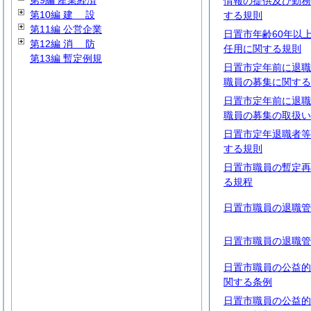
第9編 産業経済
情報の提供及び勤務
第10編
建
設
する規則
第11編 公営企業
日置市年齢60年以
第12編
消
防
任用に関する規則
第13編 暫定例規
日置市定年前に退職
職員の募集に関する
日置市定年前に退職
職員の募集の取扱い
日置市定年退職者等
する規則
日置市職員の暫定再
る規程
日置市職員の退職管
日置市職員の退職管
日置市職員の公益的
関する条例
日置市職員の公益的