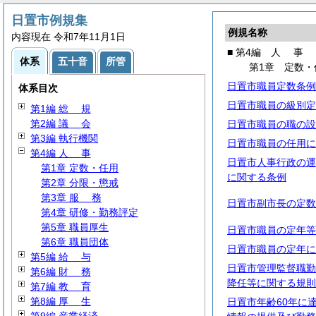
日置市例規集
例規名称
内容現在 令和7年11月1日
■ 第4編
人
事
体系
五十音
所管
第1章 定数・
日置市職員定数条例
体系目次
日置市職員の級別定
第1編
総
規
第2編
議
会
日置市職員の職の設
第3編 執行機関
日置市職員の任用に
第4編
人
事
日置市人事行政の運
第1章 定数・任用
に関する条例
第2章 分限・懲戒
第3章
服
務
日置市副市長の定数
第4章 研修・勤務評定
第5章 職員厚生
日置市職員の定年等
第6章 職員団体
日置市職員の定年に
第5編
給
与
日置市管理監督職勤
第6編
財
務
降任等に関する規則
第7編
教
育
第8編
厚
生
日置市年齢60年に