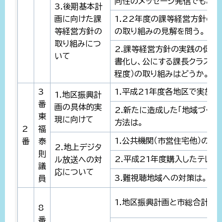
向性のメッセージ発信でもある
3.後期基本計
画に向けた課
1.22年度の課等経営方針の
等経営方針の
の取り組みの見解を問う。
取り組みにつ
2.課等経営方針の実践の促進
いて
書化し、公にする課長クラスに
程度）の取り組みはどうか。
3
1.平成21年度各地区で実施
1.地区振興計
番
画の具体的実
2.新たに造成した「地域づく
東
現に向けて
方法は。
2
福
1.公共機関（市営住宅他）の改
番
泰
2.地上デジタ
則
2.平成21年度購入したテレビ
ル放送への対
議
応について
3.難視聴地域への対策は。
員
1.地区振興計画と市総合計画
8
番