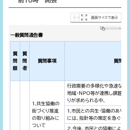
前10時 開会
画面サイズで表示
一般質問通告書
質
質
問
問
質問事項
質問の
順
者
行政需要の多様化や急速な少子
地域・NPO等が連携し課題解
りが求められる中、
1.共生協働の
街づくり推進
1.市民との共生・協働のあり
の取り組みに
には、指針等の策定を急ぐべき
ついて
2.今後、市民との協働による