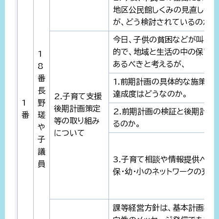
地区公民館しくみの見直しや
が、どう検討されているのか。
今日、子供の貧困などが叫ばれ
的で、地域と生活の中の保育・
1
あるべきと考えるが、
8
番
1.前期計画の具体的な施策の
長
達成度はどうなのか。
2.子育て支援
1
野
後期計画策定
2.前期計画の検証と後期計画
番
瑳
等の取り組み
るのか。
や
について
子
議
3.子育て相談や情報提供への
員
保・幼・小のネットワークの充
課等経営方針は、基本計画実