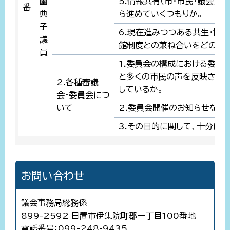
薗
5.情報共有（市・市民・議会）
番
典
ら進めていくつもりか。
子
6.現在進みつつある共生・協
議
館制度との兼ね合いをどのよう
員
1.委員会の構成における委員
と多くの市民の声を反映させ
2.各種審議
しているか。
会・委員会につ
いて
2.委員会開催のお知らせなど
3.その目的に関して、十分に
お問い合わせ
議会事務局総務係
899-2592 日置市伊集院町郡一丁目100番地
電話番号：099-248-9435