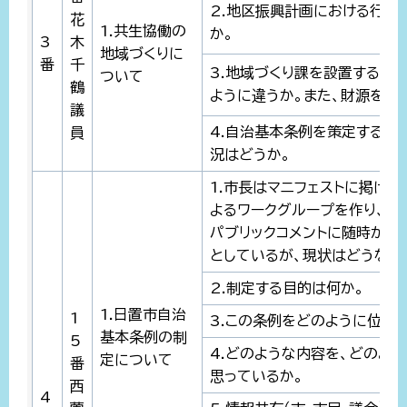
2.地区振興計画における行政
花
1.共生協働の
か。
3
木
地域づくりに
番
千
3.地域づくり課を設置するよ
ついて
鶴
ように違うか。また、財源をど
議
4.自治基本条例を策定すると
員
況はどうか。
1.市長はマニフェストに掲げ
よるワークグループを作り、来
パブリックコメントに随時かけ
としているが、現状はどうなっ
2.制定する目的は何か。
1.日置市自治
1
3.この条例をどのように位置
基本条例の制
5
4.どのような内容を、どのよ
定について
番
思っているか。
西
4