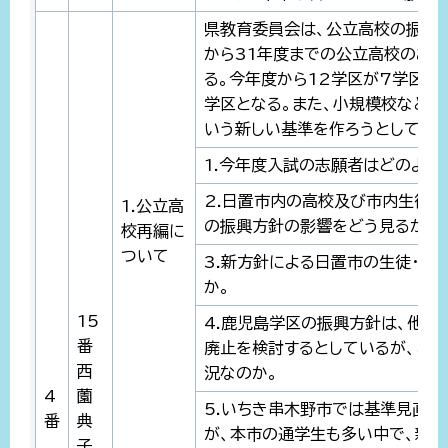
県教育委員会は、公立高校の振興方
から31年度までの公立高校のあ
る。今年度から12学区が7学区に
学区となる。また、小規模校などに
いう新しい基準を作ろうとしている
1.今年度入試の志願者はどのよう
2.日置市内の高校及び市内生徒
1.公立高
の振興方針の影響をどう見るか。
校再編に
ついて
3.新方針による日置市の生徒・家
か。
15
4.鹿児島学区の振興方針は、他地
番
廃止を検討するとしているが、ど
西
況なのか。
4
薗
5.いちき串木野市では基準見直し
番
典
が、本市の通学生も多い中で、新廃
子