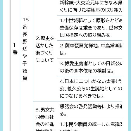
新幹線・大交流元年にちなみ県都
くりに向けた積極型の取り組みを。
18
1.中世城郭として原形をとどめる
番
整備保存は重要であり、世界文化
長
は国指定への取り組みを。
2.歴史を
野
1
活かした
2.薩摩琵琶発祥地、中島常楽院跡
瑳
番
街づくり
は。
や
について
子
3.博愛主義者としての日新公の大
議
の後の脚本依頼の検討は。
員
4.日本に二つしかない太秦（うず
公、義久公らの生誕地としての醸
につなげるべきでは。
懇話会の啓発活動等により推進体
3.男女共
る。
同参画社
会の推進
1.市民や職員の統一した意識改革