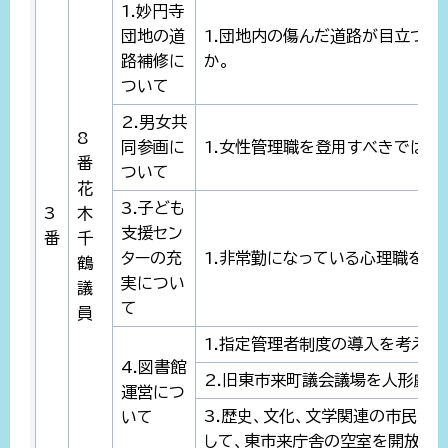
1.妙円寺
団地の道
1.団地内の傷んだ道路が目立つ。
路補修に
か。
ついて
2.男女共
8
同参画に
1.女性管理職を登用すべきではな
番
ついて
花
3.子ども
3
木
支援セン
番
千
ターの充
1.非常勤になっている心理職を常
鶴
実につい
議
て
員
1.指定管理者制度の導入を考えて
4.図書館
2.旧東市来町議会議場を人形劇場
運営につ
3.歴史、文化、文学関連の市民活
いて
して、東市来庁舎の空室を開放して