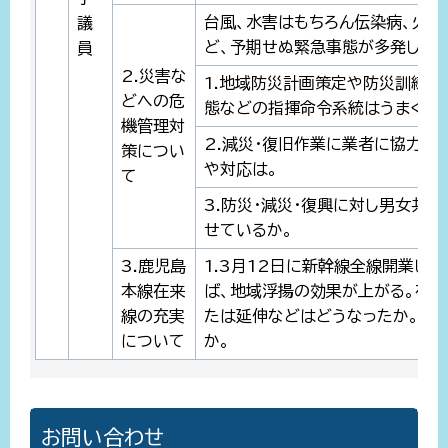
台風、水害はもちろん伝染病、火山
議
ど、予期せぬ緊急事態が多発してい
員
2.災害な
1.地域防災計画策定や防災訓練な
どへの危
態などの指揮命令系統はうまく稼
機管理対
2.減災・復旧作業に業者に協力を
策につい
や対応は。
て
3.防災・減災・復興に対し男女共
せているか。
3.鹿児島
1.3月12日に新幹線全線開業し
本線在来
ば、地域浮揚の効果が上がる。在
線の充実
たは延伸などはどうなったか。ま
について
か。
お問い合わせ