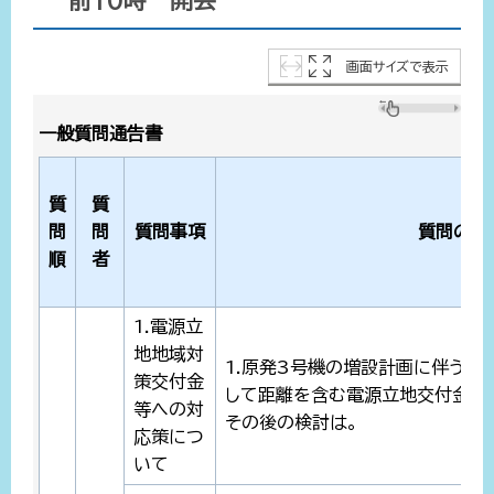
前10時 開会
画面サイズで表示
一般質問通告書
質
質
問
問
質問事項
質問の要
順
者
1.電源立
地地域対
1.原発3号機の増設計画に伴う関
策交付金
して距離を含む電源立地交付金の
等への対
その後の検討は。
応策につ
いて