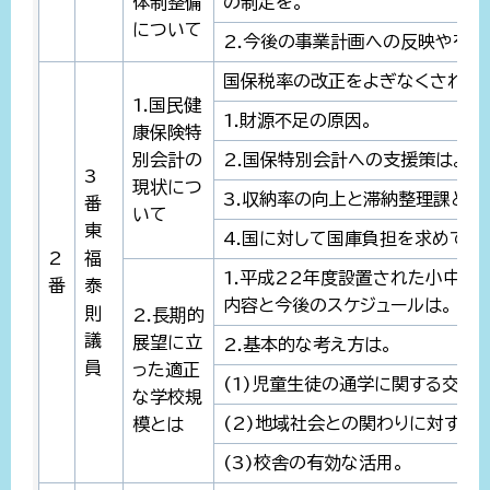
体制整備
の制定を。
について
2.今後の事業計画への反映や有効
国保税率の改正をよぎなくされて
1.国民健
1.財源不足の原因。
康保険特
別会計の
2.国保特別会計への支援策は。
3
現状につ
3.収納率の向上と滞納整理課との
番
いて
東
4.国に対して国庫負担を求めてい
2
福
1.平成22年度設置された小中学
番
泰
内容と今後のスケジュールは。
則
2.長期的
議
展望に立
2.基本的な考え方は。
員
った適正
(1)児童生徒の通学に関する交通
な学校規
(2)地域社会との関わりに対する
模とは
(3)校舎の有効な活用。