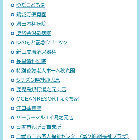
ゆだこども園
鶴城寺保育園
湯田内科病院
博悠会温泉病院
ゆのもと記念クリニック
新山皮膚泌尿器科
長里歯科医院
特別養護老人ホーム秋光園
シチズン時計鹿児島
鹿児島銀行湯之元支店
OCEANRESORTえぐち家
江口蓬莱館
パーラーマルエイ湯之元店
日置市役所日吉支所
日置市日吉老人福祉センター(冨ケ原組福祉プラザ)