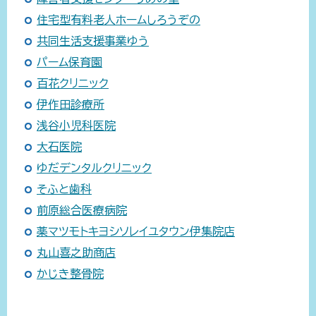
住宅型有料老人ホームしろうぞの
共同生活支援事業ゆう
パーム保育園
百花クリニック
伊作田診療所
浅谷小児科医院
大石医院
ゆだデンタルクリニック
そふと歯科
前原総合医療病院
薬マツモトキヨシソレイユタウン伊集院店
丸山喜之助商店
かじき整骨院