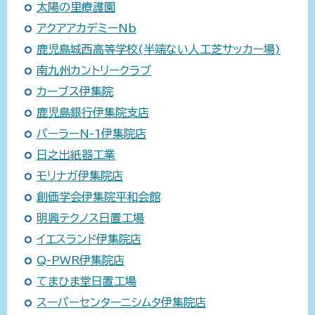
太陽の里療護園
アクアアカデミーNb
鹿児島城西高等学校(半端ない人工芝サッカー場)
南九州カントリークラブ
カーブス伊集院
鹿児島銀行伊集院支店
パーラーN-1伊集院店
日之出紙器工業
モリナガ伊集院店
創価学会伊集院平和会館
明興テクノス日置工場
イエスランド伊集院店
Q-PWR伊集院店
てまひま堂日置工場
スーパーセンターニシムタ伊集院店