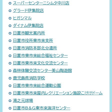
スーパーセンターニシムタ中川店
グラード伊集院店
ヒガシマル
ダイナム伊集院店
日置市観光案内所
日置市役所東市来支所
日置市消防本部北分遣所
日置市東市来総合福祉センター
日置市東市来文化交流センター
森林体験交流センター美山陶遊館
鹿児島県消防学校
日置市東市来総合運動公園
日置市東市来屋内レクリエーション施設こけけドーム
湯之元球場
日置市B&G東市来海洋センター