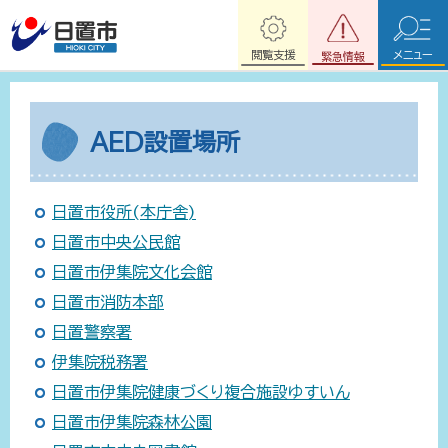
閲覧支援
メニュー
緊急情報
AED設置場所
日置市役所(本庁舎)
日置市中央公民館
日置市伊集院文化会館
日置市消防本部
日置警察署
伊集院税務署
日置市伊集院健康づくり複合施設ゆすいん
日置市伊集院森林公園