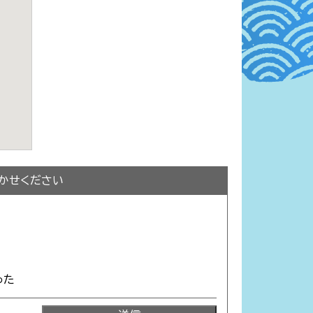
かせください
った