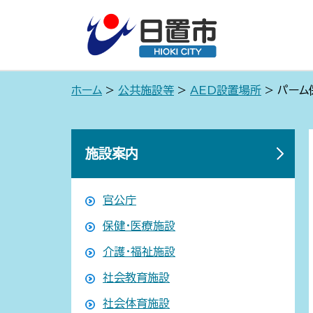
ホーム
>
公共施設等
>
AED設置場所
> パーム
施設案内
官公庁
保健・医療施設
介護・福祉施設
社会教育施設
社会体育施設