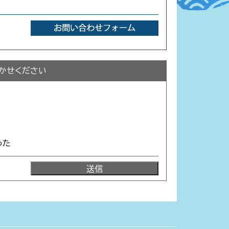
かせください
った