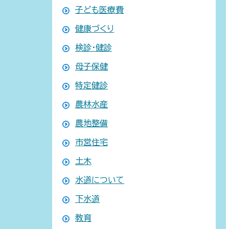
子ども医療費
健康づくり
検診・健診
母子保健
特定健診
農林水産
農地整備
市営住宅
土木
水道について
下水道
教育