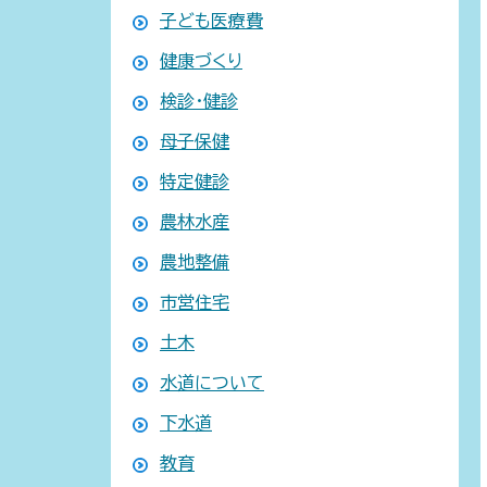
子ども医療費
健康づくり
検診・健診
母子保健
特定健診
農林水産
農地整備
市営住宅
土木
水道について
下水道
教育