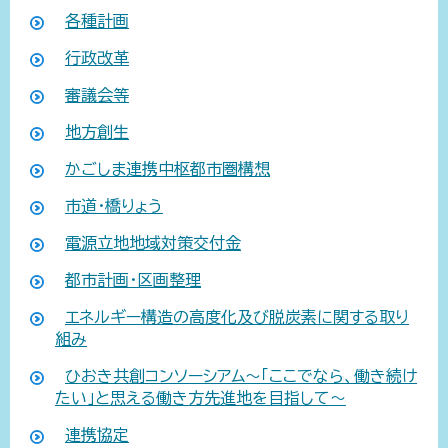
各種計画
行政改革
審議会等
地方創生
かごしま連携中枢都市圏構想
市道・橋りょう
電源立地地域対策交付金
都市計画・区画整理
エネルギー構造の高度化及び脱炭素に関する取り
組み
ひおき共創コンソーシアム～「ここでなら、働き続け
たい」と思える働き方先進地を目指して～
連携協定