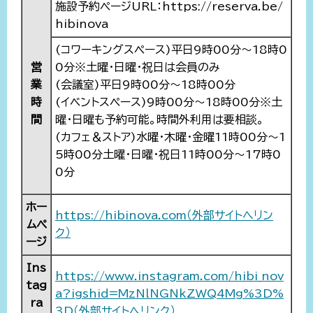
施設予約ページURL：https://reserva.be/
hibinova
(コワーキングスペース)平日9時00分～18時0
営
0分※土曜・日曜・祝日は会員のみ
業
(会議室)平日9時00分～18時00分
時
(イベントスペース)9時00分～18時00分※土
間
曜・日曜も予約可能。時間外利用は要相談。
(カフェ＆ストア)水曜・木曜・金曜11時00分～1
5時00分土曜・日曜・祝日11時00分～17時0
0分
ホー
https://hibinova.com（外部サイトへリン
ムペ
ク）
ージ
Ins
https://www.instagram.com/hibi_nov
tag
a?igshid=MzNlNGNkZWQ4Mg%3D%
ra
3D（外部サイトへリンク）