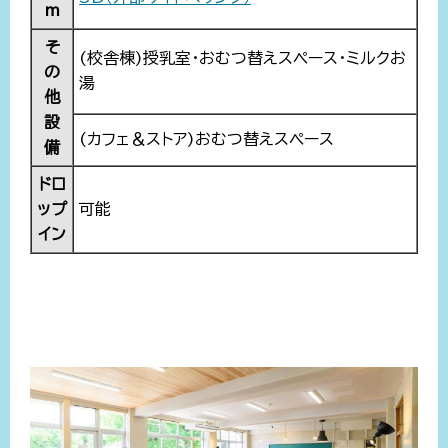
m
そ
(校舎棟)授乳室・おむつ替えスペース・ミルクお
の
湯
他
設
(カフェ＆ストア)おむつ替えスペース
備
ドロ
ップ
可能
イン