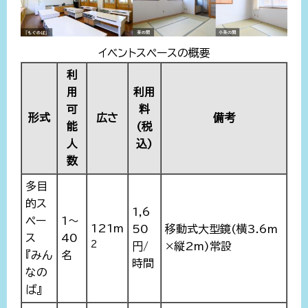
イベントスペースの概要
利
用
利用
可
料
形式
広さ
備考
能
(税
人
込)
数
多目
的ス
1,6
ペー
1～
121m
50
移動式大型鏡(横3.6m
ス
40
2
円/
×縦2m)常設
『みん
名
時間
なの
ば』