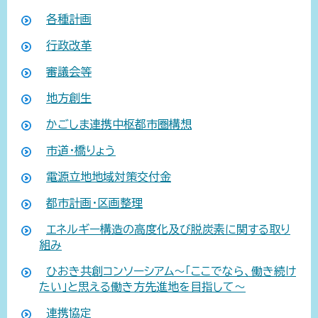
各種計画
行政改革
審議会等
地方創生
かごしま連携中枢都市圏構想
市道・橋りょう
電源立地地域対策交付金
都市計画・区画整理
エネルギー構造の高度化及び脱炭素に関する取り
組み
ひおき共創コンソーシアム～「ここでなら、働き続け
たい」と思える働き方先進地を目指して～
連携協定