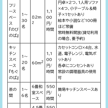
円卓×2つ、1人用ソファ
フリ
×4つ、小テーブル＆椅
ース
1,1
1～
子×1セットあり
82m
ペー
00
30
絵本や小説など100冊
2
ス
円/
名
ほど常備
『のび
時間
常時無料開放(貸切利用
のば』
の場合、要予約)
キッ
カセットコンロ×4台、水
チン
1,1
道、電子レンジ、電気ポ
1～
スペ
00
ットあり
2
20
60m
ース
円/
各卓にコンセントあり
名
『もぐ
時間
常設の調理器具の使用
のば』
可
6畳和
550
茶の
1～
簡易キッチンスペースあ
室スペ
円/
間
6名
り
ース
時間
4.5畳
550