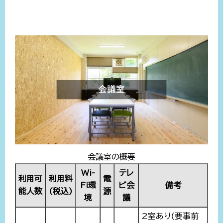
会議室の概要
Wi-
テレ
利用可
利用料
電
Fi環
ビ会
備考
能人数
(税込)
源
境
議
2室あり(要事前