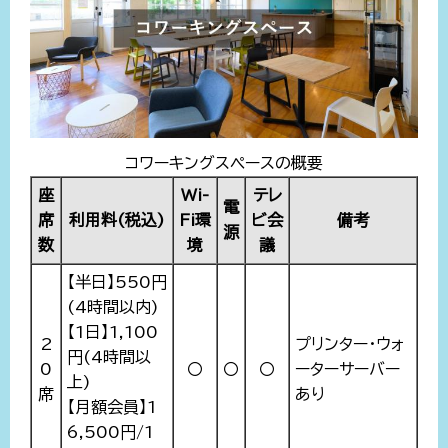
コワーキングスペースの概要
座
Wi-
テレ
電
席
利用料(税込)
Fi環
ビ会
備考
源
数
境
議
【半日】550円
(4時間以内)
【1日】1,100
2
プリンター・ウォ
円(4時間以
0
〇
〇
〇
ーターサーバー
上)
席
あり
【月額会員】1
6,500円/1