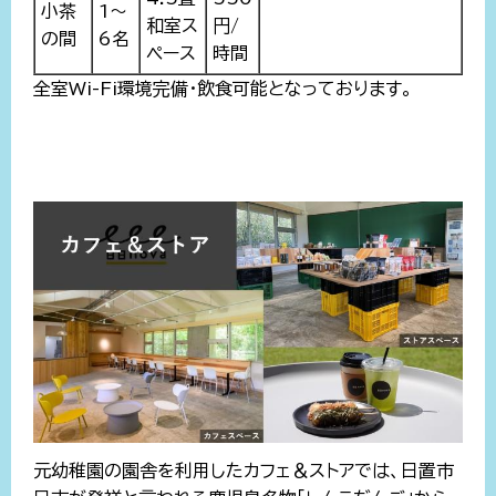
小茶
1～
和室ス
円/
の間
6名
ペース
時間
全室Wi-Fi環境完備・飲食可能となっております。
元幼稚園の園舎を利用したカフェ＆ストアでは、日置市