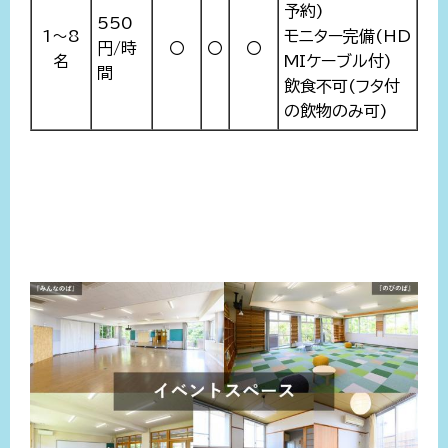
予約)
550
1～8
モニター完備(HD
円/時
〇
〇
〇
名
MIケーブル付)
間
飲食不可(フタ付
の飲物のみ可)