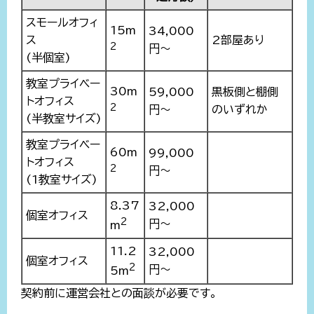
スモールオフィ
15m
34,000
ス
2部屋あり
2
円～
(半個室)
教室プライベー
30m
59,000
黒板側と棚側
トオフィス
2
円～
のいずれか
(半教室サイズ)
教室プライベー
60m
99,000
トオフィス
2
円～
(1教室サイズ)
8.37
32,000
個室オフィス
2
円～
m
11.2
32,000
個室オフィス
2
円～
5m
契約前に運営会社との面談が必要です。