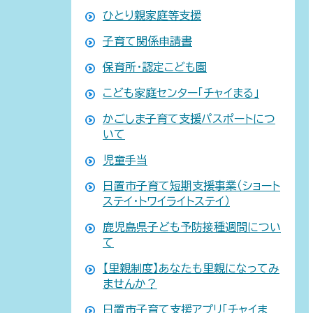
ひとり親家庭等支援
子育て関係申請書
保育所・認定こども園
こども家庭センター「チャイまる」
かごしま子育て支援パスポートにつ
いて
児童手当
日置市子育て短期支援事業（ショート
ステイ・トワイライトステイ）
鹿児島県子ども予防接種週間につい
て
【里親制度】あなたも里親になってみ
ませんか？
日置市子育て支援アプリ「チャイま