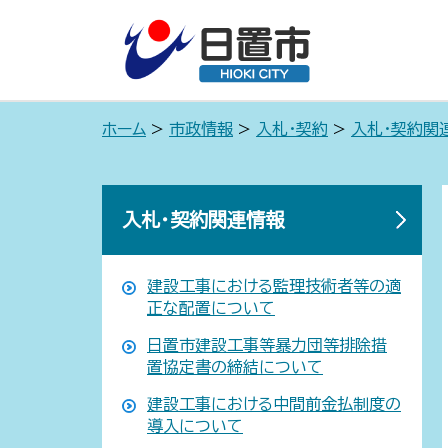
ホーム
>
市政情報
>
入札・契約
>
入札・契約関
入札・契約関連情報
建設工事における監理技術者等の適
正な配置について
日置市建設工事等暴力団等排除措
置協定書の締結について
建設工事における中間前金払制度の
導入について