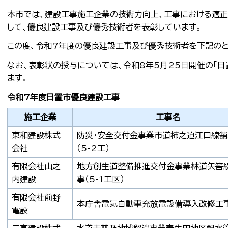
本市では、建設工事施工企業の技術力向上、工事における適
して、優良建設工事及び優秀技術者を表彰しています。
この度、令和7年度の優良建設工事及び優秀技術者を下記のと
なお、表彰状の授与については、令和8年5月25日開催の「
ます。
令和7年度日置市優良建設工事
施工企業
工事名
東和建設株式
防災・安全交付金事業市道柿之迫江口線
会社
（5-2工）
有限会社山之
地方創生道整備推進交付金事業林道矢筈
内建設
事（5-1工区）
有限会社前野
本庁舎電気自動車充放電設備導入改修工
電設