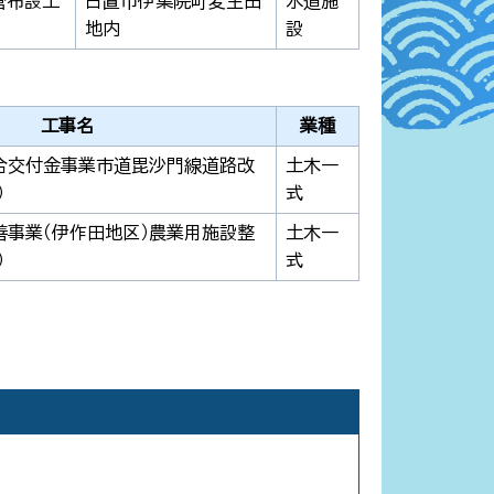
管布設工
日置市伊集院町麦生田
水道施
地内
設
工事名
業種
合交付金事業市道毘沙門線道路改
土木一
）
式
善事業（伊作田地区）農業用施設整
土木一
）
式