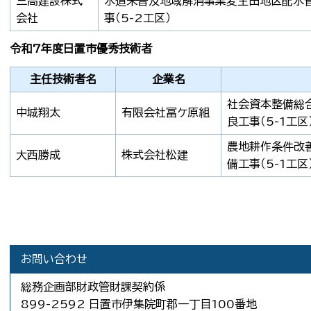
三高建設株式
水道未普及地域解消事業麦生田地区配水
会社
事（5-2工区）
令和7年度日置市優秀技術者
主任技術者名
企業名
社会資本整備総
中城翔太
有限会社冨ケ原組
良工事（5-1工区
農地耕作条件改
大西勝成
株式会社松建
備工事（5-1工区
お問い合わせ
総務企画部財政管財課契約係
899-2592 日置市伊集院町郡一丁目100番地