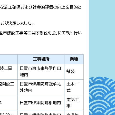
正な施工確保および社会的評価の向上を目的と
おり決定しました。
日置市建設工事等に関する説明会」にて執り行い
工事場所
業種
舗装工事
日置市東市来町伊作田
舗装
地内
線開設工
日置市伊集院町飯牟礼
土木一
外地内
式
電気工
事
日置市伊集院町郡地内
事