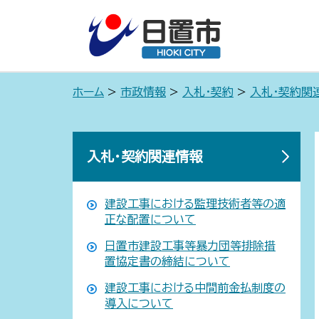
ホーム
>
市政情報
>
入札・契約
>
入札・契約関
入札・契約関連情報
建設工事における監理技術者等の適
正な配置について
日置市建設工事等暴力団等排除措
置協定書の締結について
建設工事における中間前金払制度の
導入について