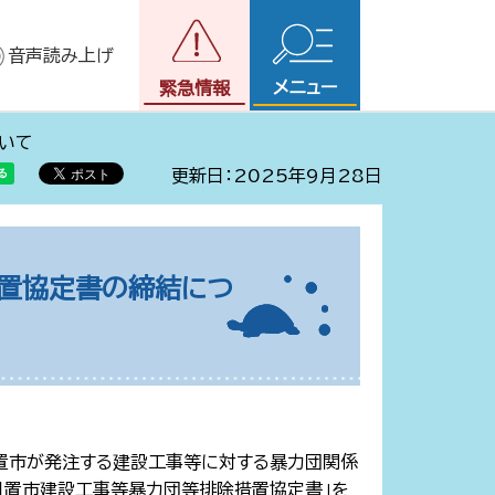
音声読み上げ
メニュー
緊急情報
いて
更新日：2025年9月28日
置協定書の締結につ
日置市が発注する建設工事等に対する暴力団関係
日置市建設工事等暴力団等排除措置協定書」を