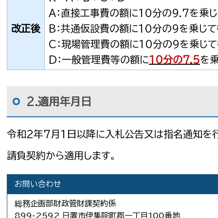
A：直接工事費の額に10分の9.7を乗
改正後
B：共通仮設費の額に10分の9を乗じ
C：現場管理費の額に10分の9を乗じ
D：一般管理費等の額に
10分の7.5
を
2.適用年月日
令和2年7月1日以降に入札公告又は指名通知を
請負契約から適用します。
お問い合わせ
総務企画部財政管財課契約係
899-2592 日置市伊集院町郡一丁目100番地