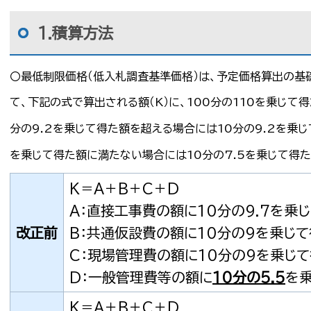
1.積算方法
〇最低制限価格（低入札調査基準価格）は、予定価格算出の基
て、下記の式で算出される額（K）に、100分の110を乗じて
分の9.2を乗じて得た額を超える場合には10分の9.2を乗じ
を乗じて得た額に満たない場合には10分の7.5を乗じて得た
K＝A＋B＋C＋D
A：直接工事費の額に10分の9.7を乗
改正前
B：共通仮設費の額に10分の9を乗じ
C：現場管理費の額に10分の9を乗じ
D：一般管理費等の額に
10分の5.5
を
K＝A＋B＋C＋D