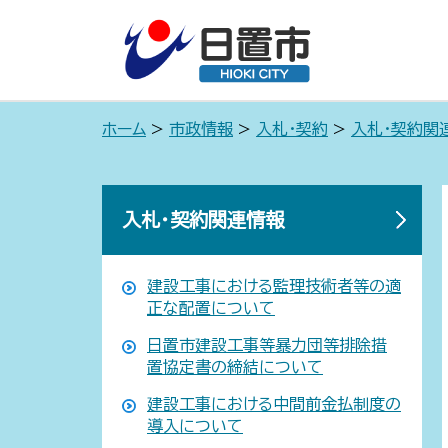
ホーム
>
市政情報
>
入札・契約
>
入札・契約関
入札・契約関連情報
建設工事における監理技術者等の適
正な配置について
日置市建設工事等暴力団等排除措
置協定書の締結について
建設工事における中間前金払制度の
導入について