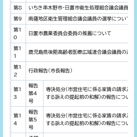
第8
いちき串木野市・日置市衛生処理組合議会議員の
第9
南薩地区衛生管理組合議会議員の選挙について
第1
日置市農業委員会委員の推薦について
0
第1
鹿児島県後期高齢者医療広域連合議会議員の選挙
1
第1
行政報告（市長報告）
2
報告
第1
専決処分（市営住宅に係る家賃の請求及び
第4
3
する訴えの提起前の和解）の報告について
号
報告
第1
専決処分（市営住宅に係る家賃の請求及び
第5
4
する訴えの提起前の和解）の報告について
号