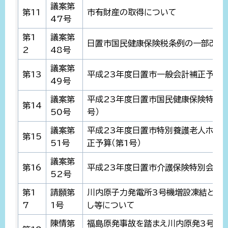
議案第
第11
市有財産の取得について
47号
第1
議案第
日置市国民健康保険税条例の一部改正
2
48号
議案第
第13
平成23年度日置市一般会計補正予算（
49号
議案第
平成23年度日置市国民健康保険特別会
第14
50号
号）
議案第
平成23年度日置市特別養護老人ホー
第15
51号
正予算（第1号）
議案第
第16
平成23年度日置市介護保険特別会計補
52号
第1
請願第
川内原子力発電所3号機増設凍結と1
7
1号
し等について
陳情第
福島原発事故を踏まえ川内原発3号機