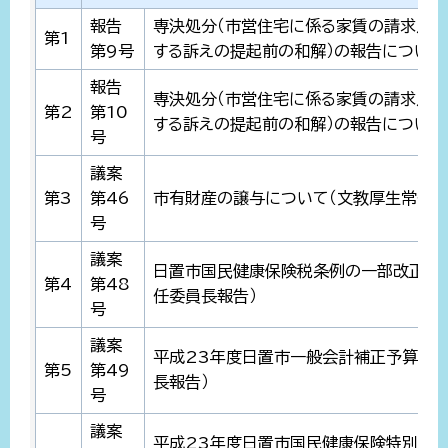
報告
専決処分（市営住宅に係る家賃の請求及
第1
第9号
する訴えの提起前の和解）の報告について
報告
専決処分（市営住宅に係る家賃の請求及
第2
第10
する訴えの提起前の和解）の報告について
号
議案
第3
第46
市有財産の譲与について（文教厚生常任委
号
議案
日置市国民健康保険税条例の一部改正に
第4
第48
任委員長報告）
号
議案
平成23年度日置市一般会計補正予算（第
第5
第49
長報告）
号
議案
平成23年度日置市国民健康保険特別会計