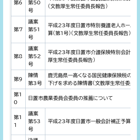
第6
第50
（文教厚生常任委員長報告）
号
議案
平成23年度日置市特別養護老人ホーム
第7
第51
算（第1号）（文教厚生常任委員長報告）
号
議案
平成23年度日置市介護保険特別会計補正予
第8
第52
厚生常任委員長報告）
号
陳情
鹿児島県一高くなる国民健康保険税の値
第9
第3号
下げを求める陳情書（文教厚生常任委員長
第1
日置市農業委員会委員の推薦について
0
議案
第1
第53
平成23年度日置市一般会計補正予算（第
1
号