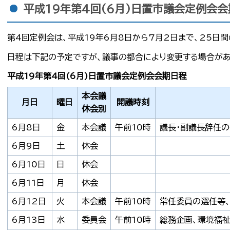
平成19年第4回(6月)日置市議会定例会
第4回定例会は、平成19年6月8日から7月2日まで、25日
日程は下記の予定ですが、議事の都合により変更する場合があ
平成19年第4回(6月)日置市議会定例会会期日程
本会議
月日
曜日
開議時刻
休会別
6月8日
金
本会議
午前10時
議長・副議長辞任
6月9日
土
休会
6月10日
日
休会
6月11日
月
休会
6月12日
火
本会議
午前10時
常任委員の選任等、
6月13日
水
委員会
午前10時
総務企画、環境福