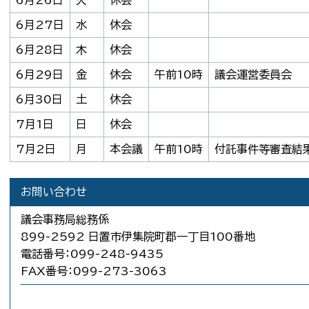
6月26日
火
休会
6月27日
水
休会
6月28日
木
休会
6月29日
金
休会
午前10時
議会運営委員会
6月30日
土
休会
7月1日
日
休会
7月2日
月
本会議
午前10時
付託事件等審査結
お問い合わせ
議会事務局総務係
899-2592 日置市伊集院町郡一丁目100番地
電話番号：099-248-9435
FAX番号：099-273-3063