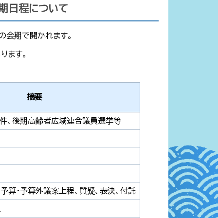
会期日程について
間の会期で開かれます。
ります。
摘要
の件、後期高齢者広域連合議員選挙等
予算・予算外議案上程、質疑、表決、付託
祉