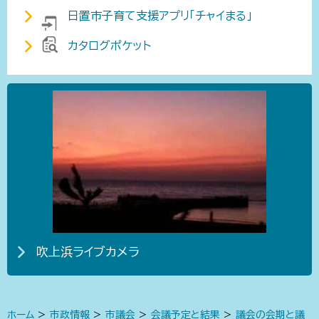
日置市子育て支援アプリ「チャイまる」
カタログポケット
吹上浜ライブカメラ
ホーム
>
市政情報
>
市議会
>
会議予定と結果
>
議会の会期と議