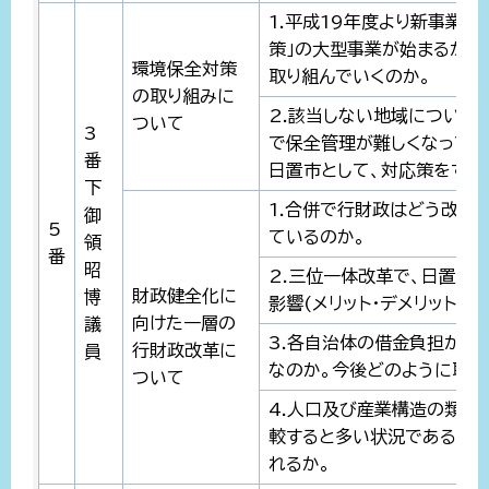
1.平成19年度より新事業の
策」の大型事業が始まるが、
環境保全対策
取り組んでいくのか。
の取り組みに
2.該当しない地域について
ついて
3
で保全管理が難しくなってい
番
日置市として、対応策をする
下
1.合併で行財政はどう改善
御
5
ているのか。
領
番
昭
2.三位一体改革で、日置市
財政健全化に
博
影響(メリット・デメリット)
向けた一層の
議
3.各自治体の借金負担が重
行財政改革に
員
なのか。今後どのように取り
ついて
4.人口及び産業構造の類似
較すると多い状況であるが、
れるか。