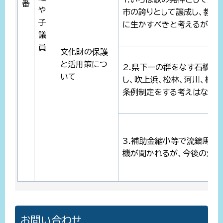
番
や
市の誇りとして譲成し、教育
子
に生かすべきと考えるがどう
議
員
文化財の保護
と活用策につ
2.県下一の群をなす石橋等
いて
し、吹上浜、松林、河川、橋
条例制定をする考えはないか
3.補助金縮小等で流鏑馬な
機が聞かれるが、今後の対応
お問い合わせ