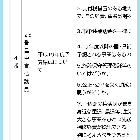
2.交付税措置のある地方債
で、その経費、事業数等を具
3.市単独補助金を一律に大
23
番
4.19年度以降の国・県補
畠
平成19年度予
予想される事業はあるのか。
4
中
算編成につい
5.施設保守管理委託等の随
番
實
て
いてはどうか。
弘
議
6.公正・公平を欠く助成金
員
思うがどうか。
7.周辺部の集落民が最も期
身近な里道、農道等、生活環
大きな事業をひとつ先送り
補修経費が捻出できる。予算
剣に考えるべきであると思う