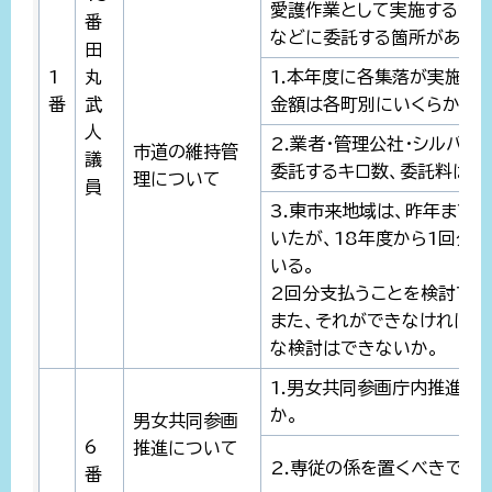
愛護作業として実施する箇所
番
などに委託する箇所があるが
田
1
丸
1.本年度に各集落が実施し
番
武
金額は各町別にいくらか。
人
2.業者・管理公社・シルバ
市道の維持管
議
委託するキロ数、委託料は各
理について
員
3.東市来地域は、昨年まで
いたが、18年度から1回分
いる。
2回分支払うことを検討でき
また、それができなければ2
な検討はできないか。
1.男女共同参画庁内推進委
か。
男女共同参画
6
推進について
2.専従の係を置くべきでは
番