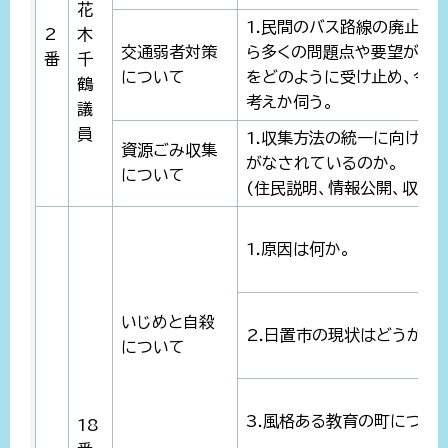
花
1.民間のバス路線の廃止や
2
木
交通弱者対策
ら多くの問題点や要望が出
番
千
について
をどのように受け止め、今後
鶴
考えか伺う。
議
員
1.収集方法の統一に向けて
資源ごみ収集
がなされているのか。
について
(住民説明、情報公開、収集
1.原因は何か。
いじめと自殺
2.日置市の現状はどうか。
について
3.風格ある教育の町につい
18