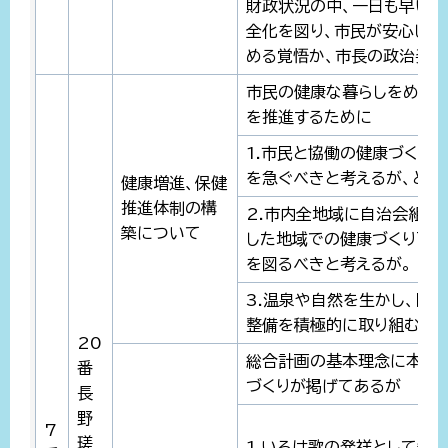
財政状況の中、一日も早い
全化を図り、市民が安心して
める覚悟か、市長の政治姿勢
市民の健康な暮らしをめざ
を推進するために
1.市民と協働の健康づくり
を急ぐべきと考えるが、どう
健康増進、保健
推進体制の構
2.市内全地域に自治会組織
築について
した地域での健康づくり下部
を図るべきと考えるが。
3.温泉や自然を生かし、日
整備を積極的に取り組むべき
20
総合計画の基本理念に本市
番
づくりが掲げてあるが
長
野
7
瑳
1.いろは歌の発祥として知