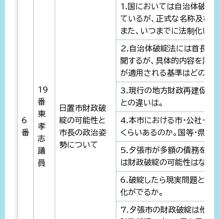
1.国においては自治体破綻
ているが、正式な名称及びそ
また、いつまでに法制化しよ
2.自治体破綻法には首長の
聞するが、具体的内容を調査
が適用される基準はどのよう
19
3.現行の地方財政再建促進
番
との違いは。
日置市財政破
東
6
綻の可能性と
4.本市における市・公社・
孝
番
市長の政治姿
くらいあるのか。国等・県等
志
勢について
5.夕張市が多額の債務を抱
議
は財政破綻の可能性はない
員
6.破綻したら現実問題とし
化がでるか。
7.夕張市の財政破綻は他人