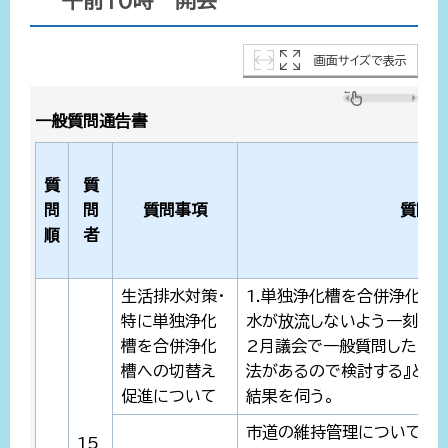
午前10時 開会
画面サイズで表示
一般質問通告書
質
質
問
問
質問事項
質問の
順
者
生活排水対策・
1.単独浄化槽を合併浄化槽
特に単独浄化
水が放流しないよう一刻も早
槽を合併浄化
2月議会で一般質問したとき
槽への切替え
法があるので検討する』との
促進について
結果を伺う。
市道の維持管理については
15