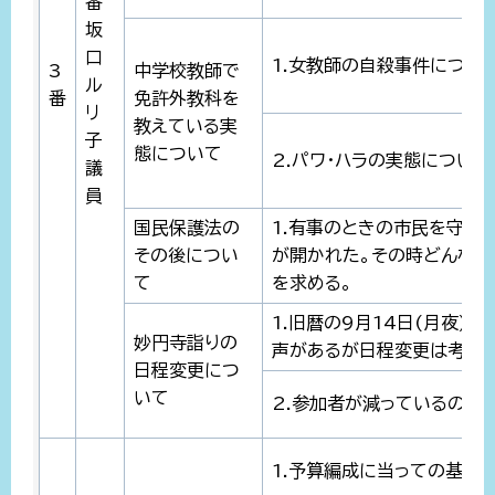
番
坂
口
1.女教師の自殺事件につい
3
中学校教師で
ル
番
免許外教科を
リ
教えている実
子
態について
2.パワ・ハラの実態について
議
員
国民保護法の
1.有事のときの市民を守る
その後につい
が開かれた。その時どんなこ
て
を求める。
1.旧暦の9月14日(月夜)
妙円寺詣りの
声があるが日程変更は考えな
日程変更につ
いて
2.参加者が減っているので
1.予算編成に当っての基本