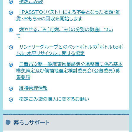
指定ごみ袋
「PASSTO（パスト）」による不要となった衣類・雑
貨・おもちゃの回収を開始します
燃やせるごみ（可燃ごみ）の分別の徹底につい
て
サントリーグループとのペットボトルの「ボトルtoボ
トル」水平リサイクルに関する協定
日置市次期一般廃棄物最終処分場整備に係る基本
構想策定及び候補地選定検討委員会（公募委員）募
集要項
維持管理情報
指定ごみ袋の購入に関するお願い
暮らしサポート