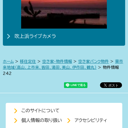
吹上浜ライブカメラ
ホーム
>
移住定住
>
空き家・物件情報
>
空き家バンク物件
>
東市
来地域（高山、上市来、皆田、湯田、美山、伊作田、鶴丸）
> 物件情報
242
このサイトについて
個人情報の取り扱い
アクセシビリティ