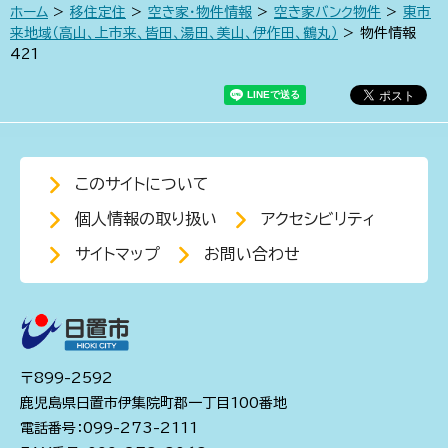
ホーム
>
移住定住
>
空き家・物件情報
>
空き家バンク物件
>
東市
来地域（高山、上市来、皆田、湯田、美山、伊作田、鶴丸）
> 物件情報
421
このサイトについて
個人情報の取り扱い
アクセシビリティ
サイトマップ
お問い合わせ
〒899-2592
鹿児島県日置市伊集院町郡一丁目100番地
電話番号：099-273-2111