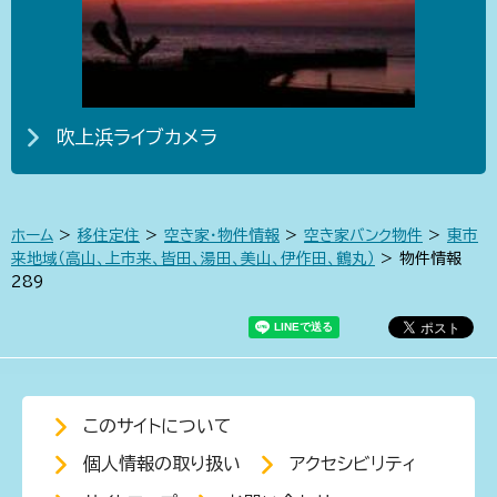
吹上浜ライブカメラ
ホーム
>
移住定住
>
空き家・物件情報
>
空き家バンク物件
>
東市
来地域（高山、上市来、皆田、湯田、美山、伊作田、鶴丸）
> 物件情報
289
このサイトについて
個人情報の取り扱い
アクセシビリティ