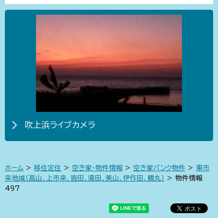
吹上浜ライブカメラ
ホーム
>
移住定住
>
空き家・物件情報
>
空き家バンク物件
>
東市
来地域（高山、上市来、皆田、湯田、美山、伊作田、鶴丸）
> 物件情報
497