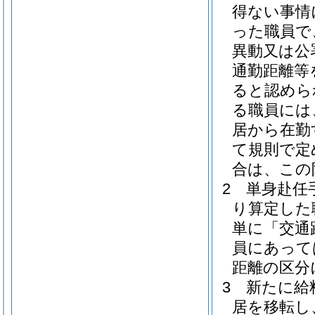
得ない事情
った職員で
異動又は公
通勤距離等
ると認めら
る職員には
居から在勤
て規則で定
合は、この
2
単身赴任手
り算定した
単に「交通
員にあって
距離の区分
3
新たに給
居を移転し