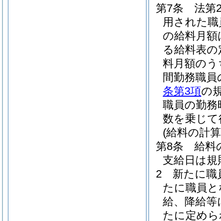
第7条
法第
用された職
の給料月額
る給料表の
料月額のう
間勤務職員
条第3項
の
職員の勤務
数を乗じて
(給料の計算
第8条
給料
支給日は規
2
新たに職
たに職員と
給、降給等
たに定めら