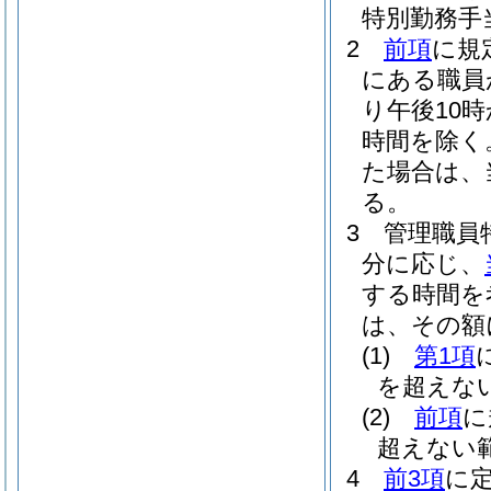
特別勤務手
2
前項
に規
にある職員
り午後10
時間を除く
た場合は、
る。
3
管理職員
分に応じ、
する時間を
は、その額に
(1)
第1項
を超えな
(2)
前項
に
超えない
4
前3項
に