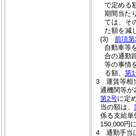
で定める
期間当た
ては、そ
た額を減じ
(3)
前項第
自動車等
合の通勤
等の事情
る額、
第
3
運賃等相
通機関等が
第2号
に定め
当の額は、
係る支給単
150,0
4
通勤手当