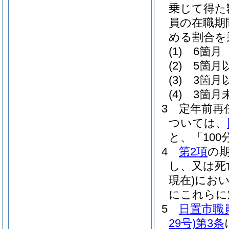
乗じて得た
員の在職期
める割合を
(1)
6箇月 
(2)
5箇月
(3)
3箇月
(4)
3箇月未
3
定年前再
ついては、
と、「100
4
第2項
の
し、又は死
現在)
にお
にこれらに
5
日置市職
29号)
第3条