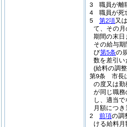
3
職員が離
4
職員が死
5
第2項
又
て、その月
期間の末日
その給与期
び
第5条
の
数を差引い
(給料の調整
第9条
市長
の度又は勤
が同じ職務
し、適当で
月額につき
2
前項
の調
ける給料月