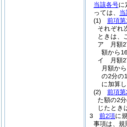
当該各号
に
っては、
当
(1)
前項第
それぞれ
ときは、
ア
月額
額から1
イ
月額
月額から
の2分の1
に加算し
(2)
前項第
た額の2
じたとき
3
前2項
に
事項は、規