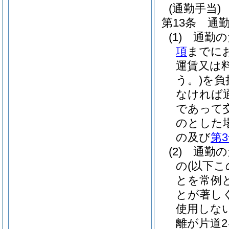
(通勤手当)
第13条
通
(1)
通勤の
項
までに
運賃又は
う。)
を負
なければ
であって
のとした
の及び
第
(2)
通勤の
の
(以下
とを常例
とが著し
使用しな
離が片道