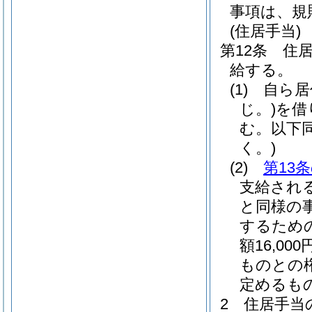
事項は、規
(住居手当)
第12条
住
給する。
(1)
自ら居
じ。)
を借
む。以下同
く。)
(2)
第13
支給され
と同様の
するため
額16,0
ものとの
定めるも
2
住居手当