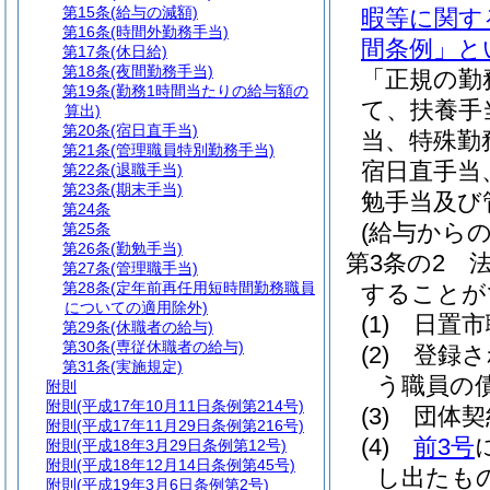
第15条
(給与の減額)
暇等に関す
第16条
(時間外勤務手当)
間条例」と
第17条
(休日給)
第18条
(夜間勤務手当)
「正規の勤
第19条
(勤務1時間当たりの給与額の
て、扶養手
算出)
第20条
(宿日直手当)
当、特殊勤
第21条
(管理職員特別勤務手当)
宿日直手当
第22条
(退職手当)
第23条
(期末手当)
勉手当及び
第24条
(給与からの
第25条
第26条
(勤勉手当)
第3条の2
第27条
(管理職手当)
第28条
(定年前再任用短時間勤務職員
することが
についての適用除外)
(1)
日置市
第29条
(休職者の給与)
第30条
(専従休職者の給与)
(2)
登録さ
第31条
(実施規定)
う職員の
附則
附則
(平成17年10月11日条例第214号)
(3)
団体契
附則
(平成17年11月29日条例第216号)
(4)
前3号
附則
(平成18年3月29日条例第12号)
附則
(平成18年12月14日条例第45号)
し出たも
附則
(平成19年3月6日条例第2号)