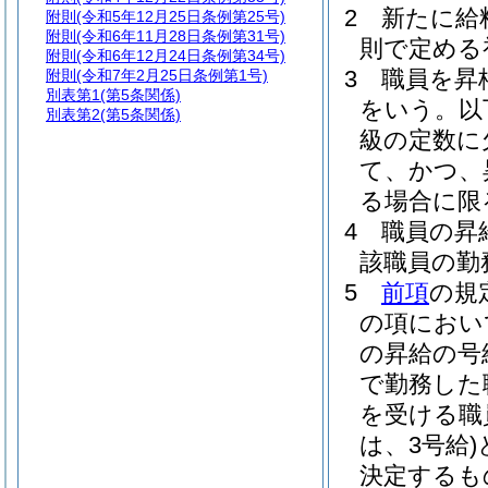
2
新たに給
附則
(令和5年12月25日条例第25号)
附則
(令和6年11月28日条例第31号)
則で定める
附則
(令和6年12月24日条例第34号)
3
職員を昇
附則
(令和7年2月25日条例第1号)
別表第1
(第5条関係)
をいう。以
別表第2
(第5条関係)
級の定数に
て、かつ、
る場合に限
4
職員の昇
該職員の勤
5
前項
の規
の項におい
の昇給の号
で勤務した
を受ける職
は、3号給)
決定するも