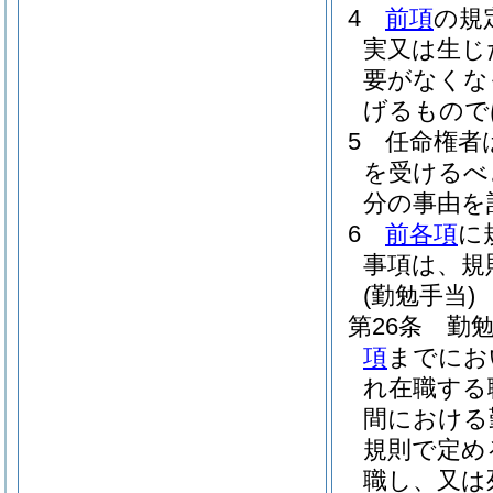
4
前項
の規
実又は生じ
要がなくな
げるもので
5
任命権者
を受けるべ
分の事由を
6
前各項
に
事項は、規
(勤勉手当)
第26条
勤勉
項
までにお
れ在職する
間における
規則で定め
職し、又は