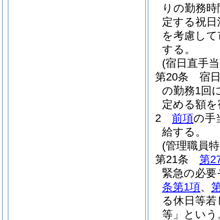
りの勤務時
定する祝日
を考慮して
する。
(宿日直手当
第20条
宿
の勤務1回
定める額を
2
前項
の手
給する。
(管理職員特
第21条
第2
緊急の必要
条第1項
、
る休日等若
等」という