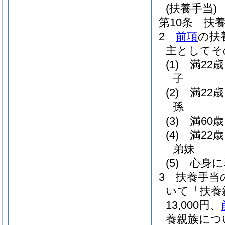
(扶養手当)
第10条
扶
2
前項
の扶
主としてそ
(1)
満22
子
(2)
満22
孫
(3)
満60
(4)
満22
弟妹
(5)
心身に
3
扶養手当
いて「扶養
13,000円、
養親族につ