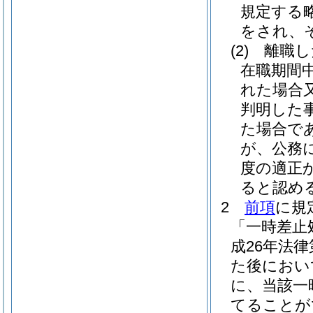
規定する
をされ、
(2)
離職し
在職期間
れた場合
判明した
た場合で
が、公務
度の適正
ると認め
2
前項
に規
「一時差止
成26年法律
た後におい
に、当該一
てることが