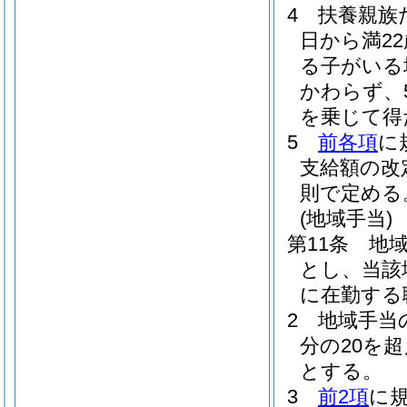
4
扶養親族
日から満2
る子がいる
かわらず、
を乗じて得
5
前各項
に
支給額の改
則で定める
(地域手当)
第11条
地
とし、当該
に在勤する
2
地域手当
分の20を
とする。
3
前2項
に