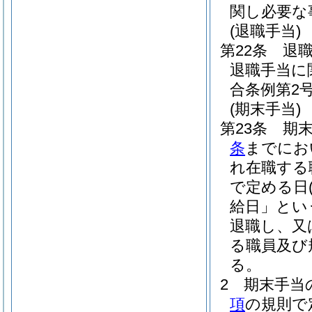
関し必要な
(退職手当)
第22条
退
退職手当に
合条例第2号
(期末手当)
第23条
期末
条
までにお
れ在職する
で定める日
給日」とい
退職し、又
る職員及び
る。
2
期末手当
項
の規則で