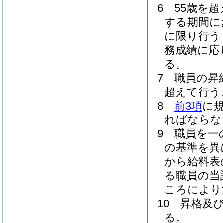
6
55歳を
する期間に
に限り行う
務成績に応
る。
7
職員の昇
超えて行う
8
前3項
に
ればならな
9
職員を一
の基準を異
から給料表
る職員の当
ころにより
10
昇格及
る。