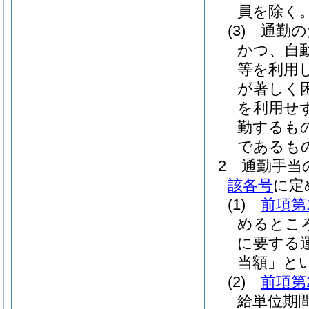
員を除く。
(3)
通勤の
かつ、自
等を利用
が著しく
を利用せ
勤するも
であるも
2
通勤手当
該各号
に定
(1)
前項第
めるとこ
に要する
当額」とい
(2)
前項第
給単位期間