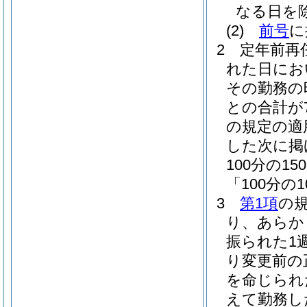
なる日を
(2)
前号
に
2
定年前再
れた日にお
その勤務の
との合計が
の規定の適
した次に掲
100分の
「100分の
3
第1項
の
り、あらか
振られた1
り変更前の
を命じられ
えて勤務し