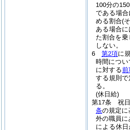
100分の150
である場合に
める割合
(
ある場合に
た割合を乗
しない。
6
第2項
に
時間につい
に対する
前
する規則で
る。
(休日給)
第17条
祝
条
の規定に
外の職員に
による休日