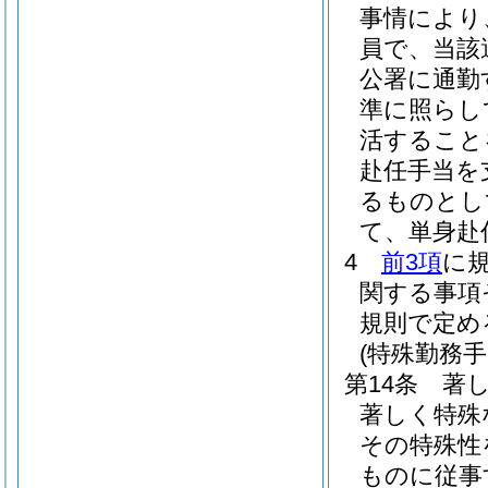
事情により
員で、当該
公署に通勤
準に照らし
活すること
赴任手当を
るものとし
て、単身赴
4
前3項
に
関する事項
規則で定め
(特殊勤務手
第14条
著
著しく特殊
その特殊性
ものに従事