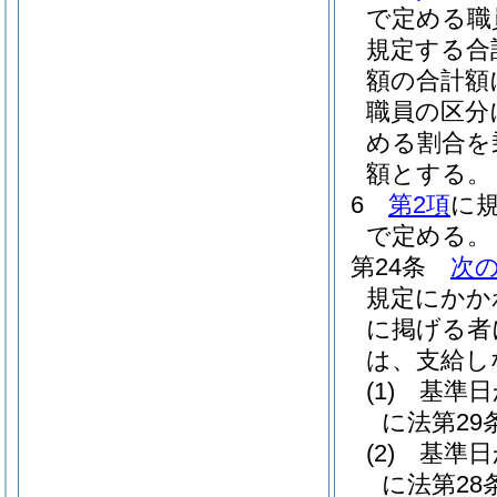
で定める職
規定する合
額の合計額
職員の区分
める割合を
額とする。
6
第2項
に
で定める。
第24条
次
規定にかか
に掲げる者
は、支給し
(1)
基準日
に法第2
(2)
基準日
に法第2