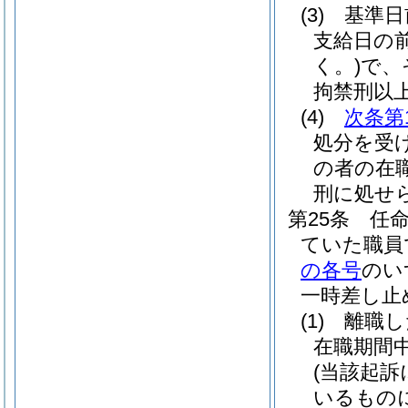
(3)
基準日
支給日の
く。)
で、
拘禁刑以
(4)
次条第
処分を受
の者の在
刑に処せ
第25条
任
ていた職員
の各号
のい
一時差し止
(1)
離職し
在職期間
(当該起
いるもの