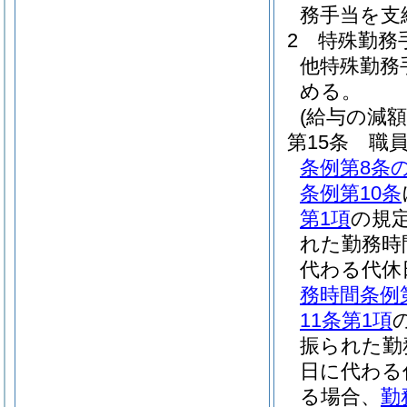
務手当を支
2
特殊勤務
他特殊勤務
める。
(給与の減額
第15条
職
条例第8条の
条例第10条
第1項
の規
れた勤務時
代わる代休
務時間条例
11条第1項
振られた勤
日に代わる
る場合、
勤