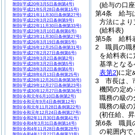
(給与の口座
附則
(平成20年3月5日条例第4号)
附則
(平成21年5月28日条例第15号)
第4条
給与
附則
(平成21年11月30日条例第27号)
附則
(平成22年3月2日条例第9号)
方法により
附則
(平成22年11月30日条例第33号)
(給料表)
附則
(平成23年3月10日条例第6号)
附則
(平成23年11月30日条例第27号)
第5条
給料
附則
(平成26年3月19日条例第5号)
2
職員の職
附則
(平成26年12月25日条例第31号)
附則
(平成27年2月27日条例第6号)
を給料表に
附則
(平成28年3月2日条例第2号)
基準となる
附則
(平成28年3月2日条例第5号)
附則
(平成28年3月2日条例第6号)
表第2
)
に定
附則
(平成28年6月13日条例第25号)
3
市長は、
附則
(平成28年12月26日条例第38号)
附則
(平成29年12月27日条例第23号)
機関の定め
附則
(平成30年12月27日条例第36号)
附則
(令和元年6月10日条例第2号)
職務の級の
附則
(令和元年9月4日条例第12号)
職務の級の
附則
(令和元年11月28日条例第22号)
附則
(令和元年12月24日条例第27号)
(初任給、
附則
(令和2年11月30日条例第41号)
第6条
職員
附則
(令和4年3月31日条例第14号)
附則
(令和4年11月28日条例第28号)
の範囲内で
附則
(令和4年12月22日条例第33号)