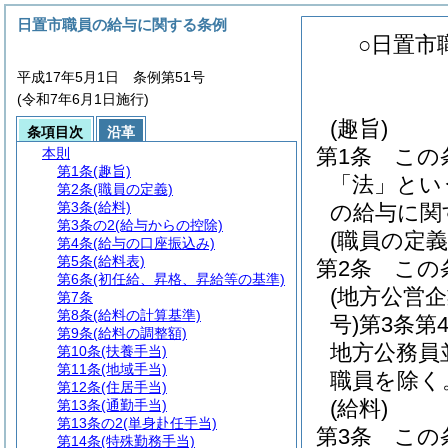
日置市職員の給与に関する条例
○日置市
平成17年5月1日 条例第51号
(令和7年6月1日施行)
(趣旨)
条項目次
沿革
第1条
この
本則
第1条
(趣旨)
「法」とい
第2条
(職員の定義)
第3条
(給料)
の給与に関
第3条の2
(給与からの控除)
(職員の定義
第4条
(給与の口座振込み)
第5条
(給料表)
第2条
この
第6条
(初任給、昇格、昇給等の基準)
(地方公営
第7条
第8条
(給料の計算基準)
号)
第3条第
第9条
(給料の調整額)
地方公務員
第10条
(扶養手当)
第11条
(地域手当)
職員を除く
第12条
(住居手当)
(給料)
第13条
(通勤手当)
第13条の2
(単身赴任手当)
第3条
この
第14条
(特殊勤務手当)