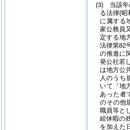
(3)
当該年
る法律
(昭
に属する
家公務員
定する地
法律第82号
の推進に
発公社若
は地方公
人のうち
いて「地
あった者
のその他
職員等と
給休暇の
を加えた