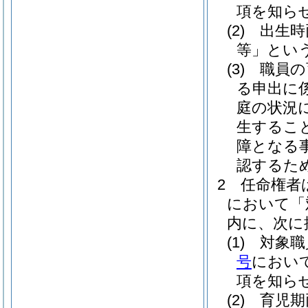
項を知ら
(2)
出生時
等」という
(3)
職員の
る申出に
庭の状況
生するこ
障となる
認するた
2
任命権者
において「
内に、次に
(1)
対象職
号
におい
項を知ら
(2)
育児期