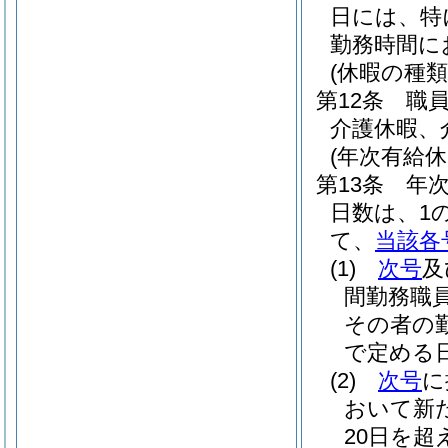
日には、特
勤務時間に
(休暇の種類
第12条
職
介護休暇、
(年次有給休
第13条
年
日数は、1
て、
当該各
(1)
次号
及
間勤務職
その者の
で定める日
(2)
次号
に
おいて新
20日を