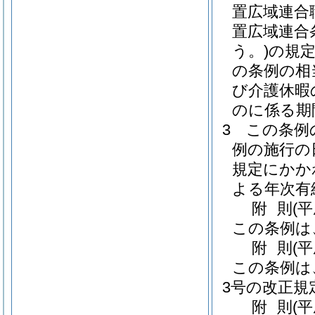
置広域連合
置広域連合条
う。)
の規
の条例の相
び介護休暇
のに係る期
3
この条例
例の施行の
規定にかか
よる年次有
附
則
(平
この条例は
附
則
(平
この条例は
3号の改正規
附
則
(