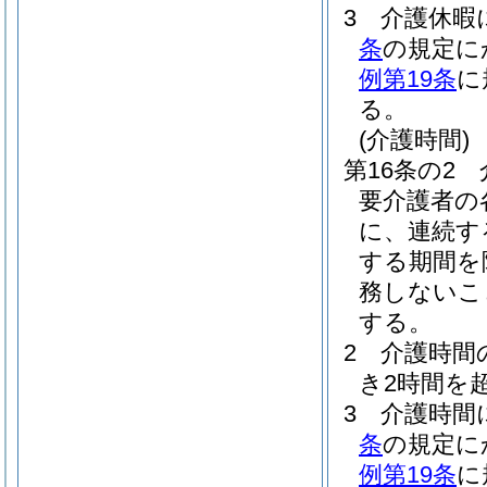
3
介護休暇
条
の規定に
例第19条
に
る。
(介護時間)
第16条の2
要介護者の
に、連続す
する期間を
務しないこ
する。
2
介護時間
き2時間を
3
介護時間
条
の規定に
例第19条
に