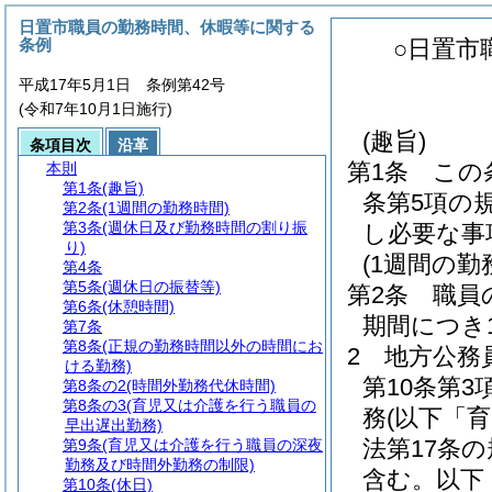
日置市職員の勤務時間、休暇等に関する
条例
○日置市
平成17年5月1日 条例第42号
(令和7年10月1日施行)
(趣旨)
条項目次
沿革
第1条
この
本則
第1条
(趣旨)
条第5項の
第2条
(1週間の勤務時間)
第3条
(週休日及び勤務時間の割り振
し必要な事
り)
(1週間の勤
第4条
第5条
(週休日の振替等)
第2条
職員
第6条
(休憩時間)
期間につき
第7条
第8条
(正規の勤務時間以外の時間にお
2
地方公務
ける勤務)
第10条第
第8条の2
(時間外勤務代休時間)
第8条の3
(育児又は介護を行う職員の
務
(以下「
早出遅出勤務)
法第17条
第9条
(育児又は介護を行う職員の深夜
勤務及び時間外勤務の制限)
含む。以下
第10条
(休日)