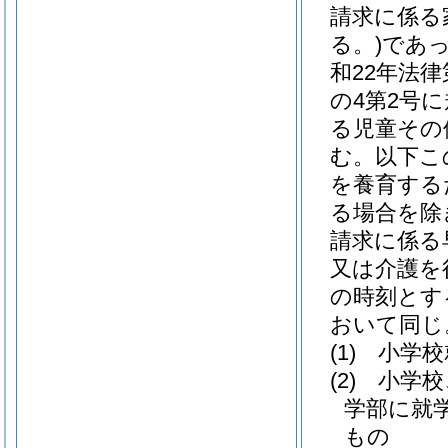
請求に係る
る。)
であ
和22年法律第
の4第2号
る児童その
む。以下こ
を養育する
る場合を除
請求に係る
又は介護を
の時刻とす
おいて同じ
(1)
小学校
(2)
小学校
学部に就
もの