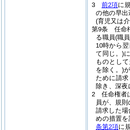
3
前2項
に
の他の早出
(育児又は
第9条
任命
る職員
(職
10時から
て同じ。)
ものとして
を除く。)
ために請求
除き、深夜
2
任命権者
員が、規則
請求した場
めの措置を
条第2項
に