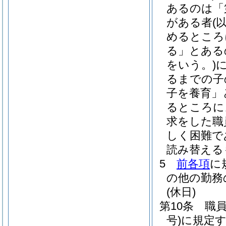
あるのは「
がある者
(
めるところ
る」とある
をいう。)
るまでの子
子を養育」
るところに
求をした職
しく困難で
読み替える
5
前各項
に
の他の勤務
(休日)
第10条
職
号)
に規定