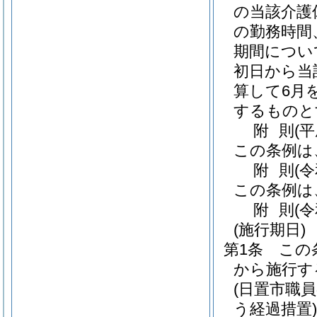
の当該介護
の勤務時間
期間につい
初日から当
算して6月
するものと
附
則
(
この条例は
附
則
(
この条例は
附
則
(
(施行期日)
第1条
この
から施行す
(日置市職
う経過措置)