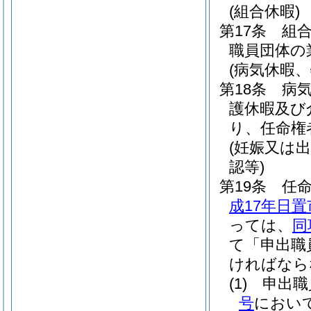
(組合休暇)
第17条
組
職員団体の
(病気休暇
第18条
病
護休暇及び
り、任命権
(妊娠又は
認等)
第19条
任
成17年日置
っては、
同
て「申出職
ければなら
(1)
申出職
号
におい