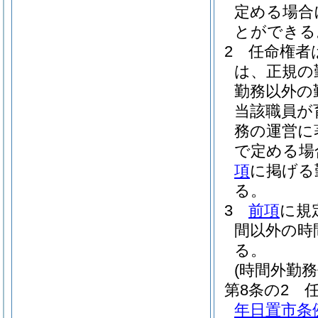
定める場合
とができる
2
任命権者
は、正規の
勤務以外の
当該職員が
務の運営に
で定める場
項
に掲げる
る。
3
前項
に規
間以外の時
る。
(時間外勤務
第8条の2
年日置市条例