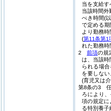
当を支給す
当該時間外
べき時間
(
で定める期
より勤務時
(
第11条第1
れた勤務時
2
前項
の規
は、当該時
られる場合
を要しない
(育児又は
第8条の3
ろにより、
項の規定に
る特別養子