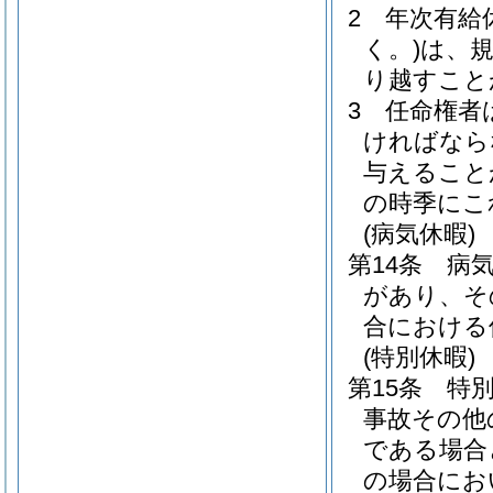
2
年次有給
く。)
は、
り越すこと
3
任命権者
ければなら
与えること
の時季にこ
(病気休暇)
第14条
病
があり、そ
合における
(特別休暇)
第15条
特
事故その他
である場合
の場合にお