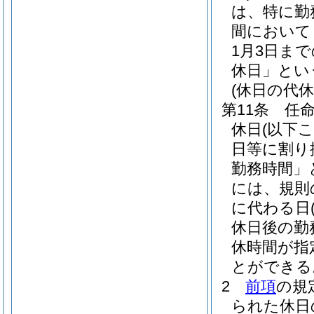
は、特に勤
間において
1月3日ま
休日」とい
(休日の代休
第11条
任
休日
(以下
日等に割り
勤務時間」
には、規則
に代わる日
休日後の勤
休時間が指
とができる
2
前項
の規
られた休日