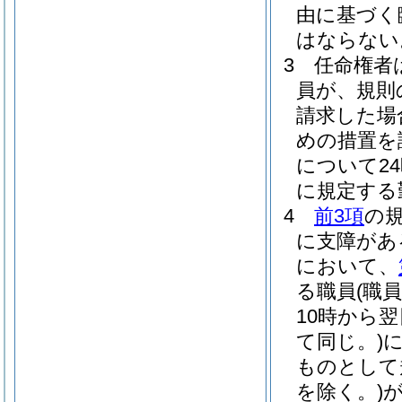
由に基づく
はならない
3
任命権者
員が、規則
請求した場
めの措置を
について2
に規定する
4
前3項
の
に支障があ
において、
る職員
(職
10時から
て同じ。)
ものとして
を除く。)