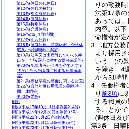
第11条
(休日の代休日)
りの勤務時
第12条
(休暇の種類)
法第17条
第13条
(年次有給休暇)
第14条
(病気休暇)
あっては、
第15条
(特別休暇)
内容。以下
第16条
(介護休暇)
第16条の2
(介護時間)
命権者が定
第17条
(組合休暇)
3
地方公務員
第18条
(病気休暇、特別休暇、介護休
暇及び介護時間の承認)
より採用さ
第19条
(妊娠又は出産等についての申
いう。)
の
出をした職員等に対する意向確認等)
第20条
(配偶者等が介護を必要とする
を除き、4
状況に至った職員に対する意向確認
等)
から31時
第21条
(勤務環境の整備に関する措置)
4
任命権者
第22条
(会計年度任用職員の勤務時
間、休暇等)
り
前3項
に
第23条
(委任)
する職員の
附則
附則
(平成17年10月11日条例第214号)
ることがで
附則
(平成19年12月28日条例第37号)
(週休日及
附則
(平成22年3月2日条例第8号)
附則
(平成22年6月11日条例第25号)
第3条
日曜
附則
(平成23年2月25日条例第1号)