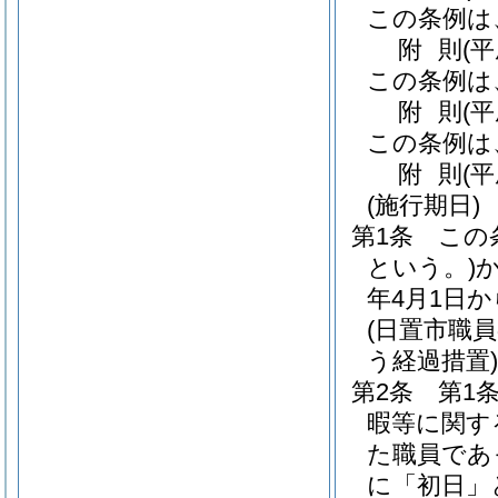
この条例は
附
則
(
この条例は
附
則
(
この条例は
附
則
(平
(施行期日)
第1条
この
という。)
年4月1日
(日置市職
う経過措置)
第2条
第1
暇等に関す
た職員であ
に「初日」