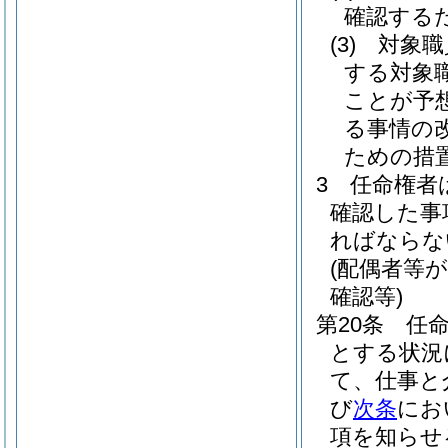
確認する
(3)
対象職
する対象
ことが予
る事情の
ための措
3
任命権者
確認した事
ればならな
(配偶者等
確認等)
第20条
任
とする状況
て、仕事と
び
次条
にお
項を知らせ