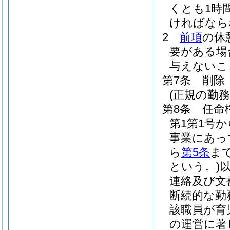
くとも1時
ければなら
2
前項
の休
要がある場
与えないこ
第7条
削除
(正規の勤
第8条
任命
第1第1号
事業にあっ
ら
第5条
ま
という。)
連絡及び文
断続的な勤
該職員が育
の運営に著