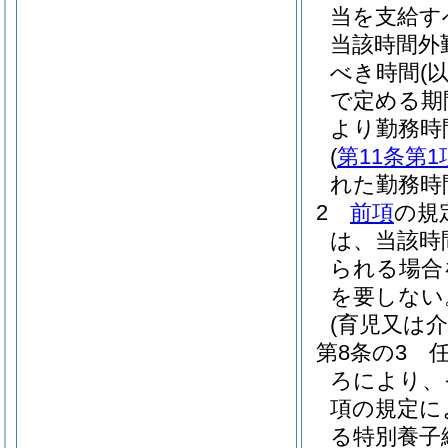
当を支給す
当該時間外
べき時間
(
で定める期
より勤務時
(
第11条第1
れた勤務時
2
前項
の規
は、当該時
られる場合
を要しない
(育児又は
第8条の3
ろにより、
項の規定に
る特別養子