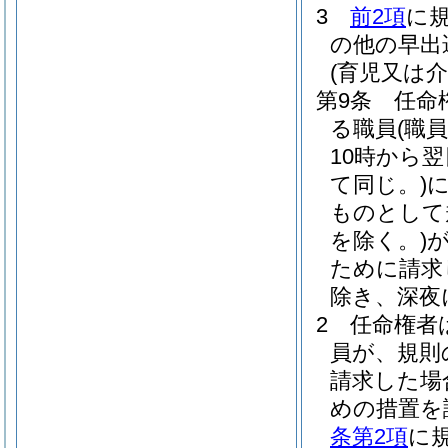
3
前2項
に
の他の早出
(育児又は
第9条
任命
る職員
(職
10時から
て同じ。)
ものとして
を除く。)
ために請求
除き、深夜
2
任命権者
員が、規則
請求した場
めの措置を
条第2項
に