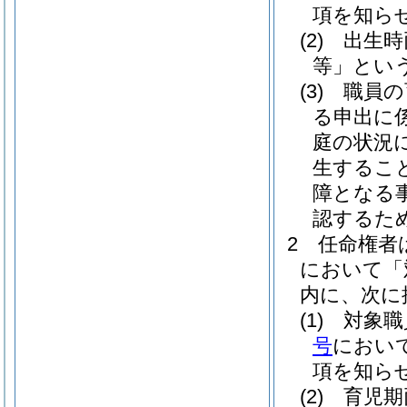
項を知ら
(2)
出生時
等」という
(3)
職員の
る申出に
庭の状況
生するこ
障となる
認するた
2
任命権者
において「
内に、次に
(1)
対象職
号
におい
項を知ら
(2)
育児期