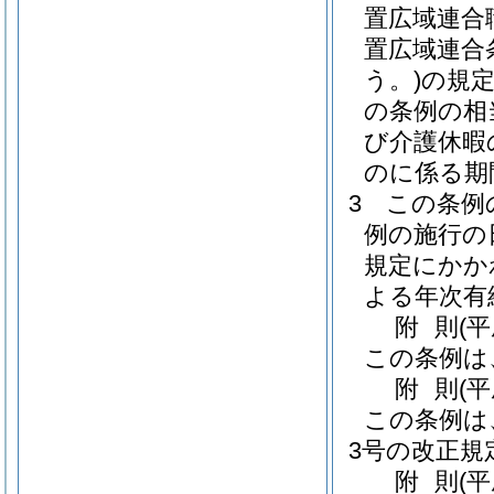
置広域連合
置広域連合条
う。)
の規
の条例の相
び介護休暇
のに係る期
3
この条例
例の施行の
規定にかか
よる年次有
附
則
(平
この条例は
附
則
(平
この条例は
3号の改正規
附
則
(