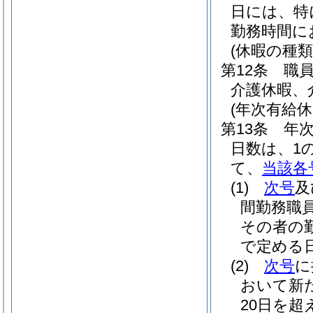
日には、特
勤務時間に
(休暇の種類
第12条
職
介護休暇、
(年次有給休
第13条
年
日数は、1
て、
当該各
(1)
次号
及
間勤務職
その者の
で定める日
(2)
次号
に
おいて新
20日を