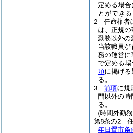
定める場合
とができる
2
任命権者
は、正規の
勤務以外の
当該職員が
務の運営に
で定める場
項
に掲げる
る。
3
前項
に規
間以外の時
る。
(時間外勤務
第8条の2
年日置市条例