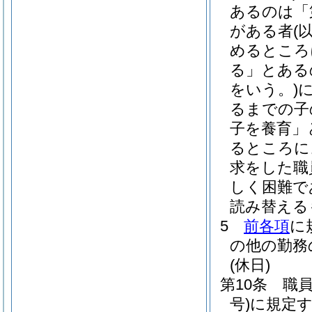
あるのは「
がある者
(
めるところ
る」とある
をいう。)
るまでの子
子を養育」
るところに
求をした職
しく困難で
読み替える
5
前各項
に
の他の勤務
(休日)
第10条
職
号)
に規定