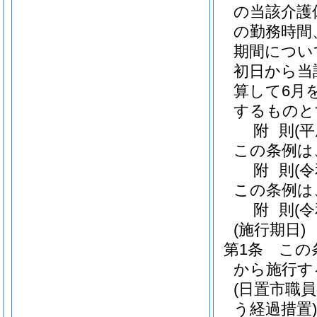
の当該介護
の勤務時間
期間につい
初日から当
算して6月
するものと
附
則
(
この条例は
附
則
(
この条例は
附
則
(
(施行期日)
第1条
この
から施行す
(日置市職
う経過措置)