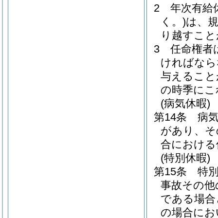
2
年次有給
く。)
は、
り越すこと
3
任命権者
ければなら
与えること
の時季にこ
(病気休暇)
第14条
病
があり、そ
合における
(特別休暇)
第15条
特
事故その他
である場合
の場合にお