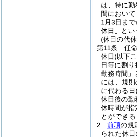
は、特に勤
間において
1月3日ま
休日」とい
(休日の代休
第11条
任
休日
(以下
日等に割り
勤務時間」
には、規則
に代わる日
休日後の勤
休時間が指
とができる
2
前項
の規
られた休日