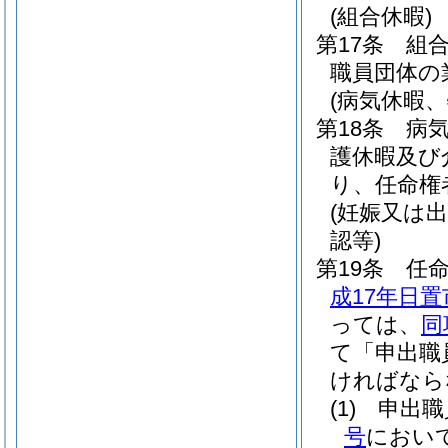
(組合休暇)
第17条
組
職員団体の
(病気休暇
第18条
病
護休暇及び
り、任命権
(妊娠又は
認等)
第19条
任
成17年日置
っては、
同
て「申出職
ければなら
(1)
申出職
号
におい