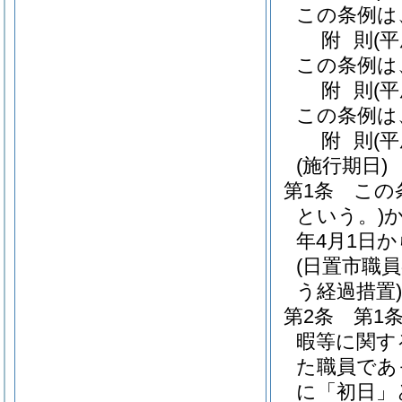
この条例は
附
則
(
この条例は
附
則
(
この条例は
附
則
(平
(施行期日)
第1条
この
という。)
年4月1日
(日置市職
う経過措置)
第2条
第1
暇等に関す
た職員であ
に「初日」