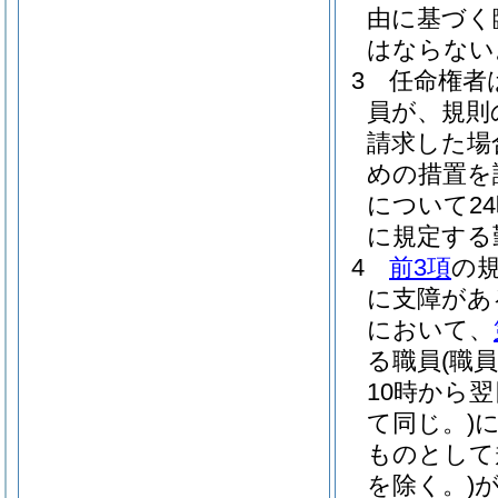
由に基づく
はならない
3
任命権者
員が、規則
請求した場
めの措置を
について2
に規定する
4
前3項
の
に支障があ
において、
る職員
(職
10時から
て同じ。)
ものとして
を除く。)