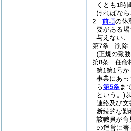
くとも1時
ければなら
2
前項
の休
要がある場
与えないこ
第7条
削除
(正規の勤
第8条
任命
第1第1号
事業にあっ
ら
第5条
ま
という。)
連絡及び文
断続的な勤
該職員が育
の運営に著