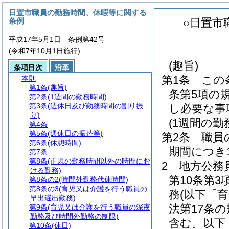
日置市職員の勤務時間、休暇等に関する
条例
○日置市
平成17年5月1日 条例第42号
(令和7年10月1日施行)
(趣旨)
条項目次
沿革
第1条
この
本則
第1条
(趣旨)
条第5項の
第2条
(1週間の勤務時間)
第3条
(週休日及び勤務時間の割り振
し必要な事
り)
(1週間の勤
第4条
第5条
(週休日の振替等)
第2条
職員
第6条
(休憩時間)
期間につき
第7条
第8条
(正規の勤務時間以外の時間にお
2
地方公務
ける勤務)
第10条第
第8条の2
(時間外勤務代休時間)
第8条の3
(育児又は介護を行う職員の
務
(以下「
早出遅出勤務)
法第17条
第9条
(育児又は介護を行う職員の深夜
勤務及び時間外勤務の制限)
含む。以下
第10条
(休日)