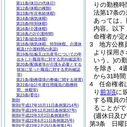
第11条
(休日の代休日)
りの勤務時
第12条
(休暇の種類)
法第17条
第13条
(年次有給休暇)
第14条
(病気休暇)
あっては、
第15条
(特別休暇)
内容。以下
第16条
(介護休暇)
第16条の2
(介護時間)
命権者が定
第17条
(組合休暇)
3
地方公務員
第18条
(病気休暇、特別休暇、介護休
暇及び介護時間の承認)
より採用さ
第19条
(妊娠又は出産等についての申
いう。)
の
出をした職員等に対する意向確認等)
第20条
(配偶者等が介護を必要とする
を除き、4
状況に至った職員に対する意向確認
等)
から31時
第21条
(勤務環境の整備に関する措置)
4
任命権者
第22条
(会計年度任用職員の勤務時
間、休暇等)
り
前3項
に
第23条
(委任)
する職員の
附則
附則
(平成17年10月11日条例第214号)
ることがで
附則
(平成19年12月28日条例第37号)
(週休日及
附則
(平成22年3月2日条例第8号)
附則
(平成22年6月11日条例第25号)
第3条
日曜
附則
(平成23年2月25日条例第1号)