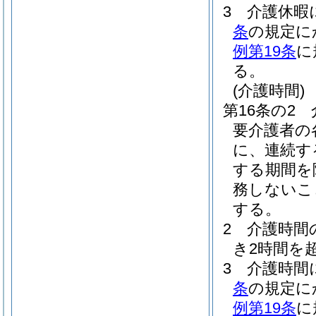
3
介護休暇
条
の規定に
例第19条
に
る。
(介護時間)
第16条の2
要介護者の
に、連続す
する期間を
務しないこ
する。
2
介護時間
き2時間を
3
介護時間
条
の規定に
例第19条
に