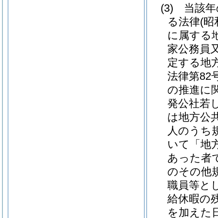
(3)
当該年
る法律
(昭
に属する
家公務員
定する地
法律第82号
の推進に
発公社若
は地方公
人のうち
いて「地
あった者
のその他
職員等と
給休暇の
を加えた