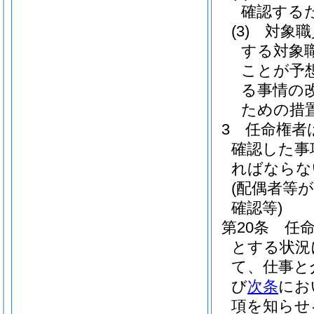
確認する
(3)
対象職
する対象
ことが予
る事情の
ための措
3
任命権者
確認した事
ればならな
(配偶者等
確認等)
第20条
任
とする状況
て、仕事と
び
次条
にお
項を知らせ