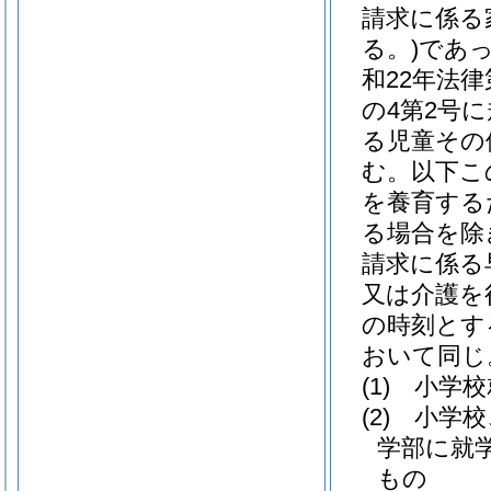
請求に係る
る。)
であ
和22年法律第
の4第2号
る児童その
む。以下こ
を養育する
る場合を除
請求に係る
又は介護を
の時刻とす
おいて同じ
(1)
小学校
(2)
小学校
学部に就
もの