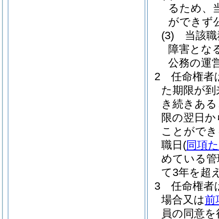
るため、
ができず
(3)
当該職
障害とな
公務の運
2
任命権者
た期限が到
き続きある
限の翌日か
ことができ
職日
(
同項
めている管
て3年を超
3
任命権者
場合又は
前
員の同意を