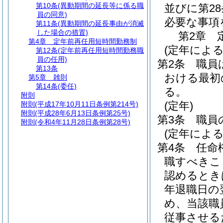
第10条
(異動期間の延長等に係る職
並びに第2
員の同意)
必要な事項
第11条
(異動期間の延長事由が消滅
した場合の措置)
第2章
第4章
定年前再任用短時間勤務制
(定年による
第12条
(定年前再任用短時間勤務職
員の任用)
第2条
職員
第13条
おける最初の
第5章
雑則
第14条
(委任)
る。
附則
(定年)
附則
(平成17年10月11日条例第214号)
附則
(平成28年6月13日条例第25号)
第3条
職員
附則
(令和4年11月28日条例第28号)
(定年によ
第4条
任命
職すべきこ
認めるとき
年退職日の
め、当該職
従事させる