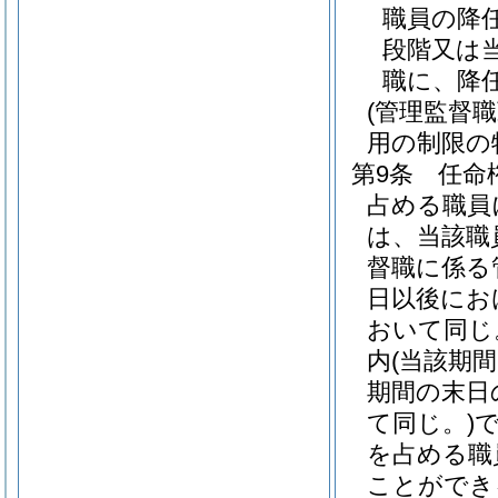
職員の降
段階又は
職に、降
(管理監督
用の制限の
第9条
任命
占める職員
は、当該職
督職に係る
日以後にお
おいて同じ
内
(当該期
期間の末日
て同じ。)
を占める職
ことができ