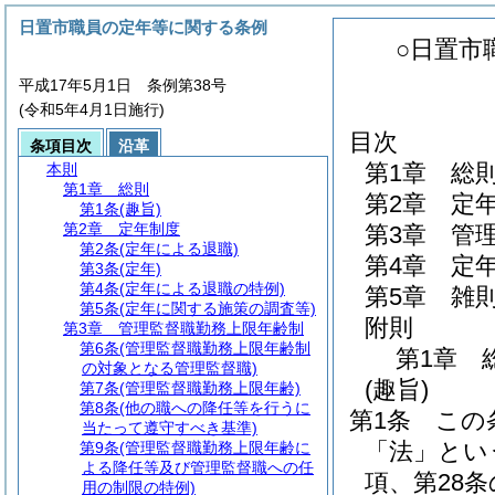
日置市職員の定年等に関する条例
○日置市
平成17年5月1日 条例第38号
(令和5年4月1日施行)
目次
条項目次
沿革
第1章
総
本則
第1章
総則
第2章
定
第1条
(趣旨)
第2章
定年制度
第3章
管
第2条
(定年による退職)
第4章
定
第3条
(定年)
第4条
(定年による退職の特例)
第5章
雑
第5条
(定年に関する施策の調査等)
附則
第3章
管理監督職勤務上限年齢制
第6条
(管理監督職勤務上限年齢制
第1章
の対象となる管理監督職)
(趣旨)
第7条
(管理監督職勤務上限年齢)
第8条
(他の職への降任等を行うに
第1条
この
当たって遵守すべき基準)
「法」とい
第9条
(管理監督職勤務上限年齢に
よる降任等及び管理監督職への任
項、第28条
用の制限の特例)