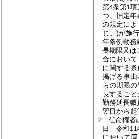
第4条第1
つ、旧定年
の規定によ
じ。)
が施
年条例勤務
長期限又は
合において
に関する条
掲げる事由
らの期限の
長すること
勤務延長職
翌日から起
2
任命権者
日、令和11
において同