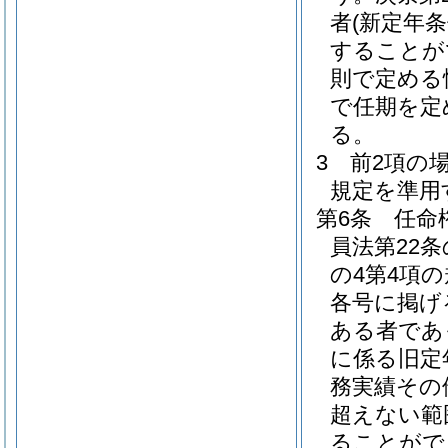
者
(新定年
することが
則で定める
で任期を定
る。
3
前2項の
規定を準用
第6条
任命
員法第22
の4第4項
各号に掲げ
ある者であ
に係る旧定
務実績その
超えない範
ることがで