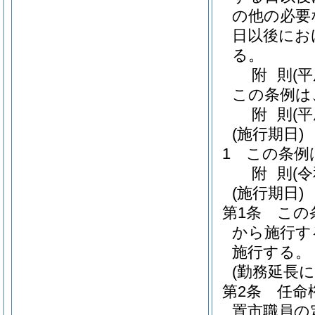
の他の必要
日以後にお
る。
附
則
(平
この条例は
附
則
(
(施行期日)
1
この条例
附
則
(
(施行期日)
第1条
この
から施行す
施行する。
(勤務延長
第2条
任命
置市職員の