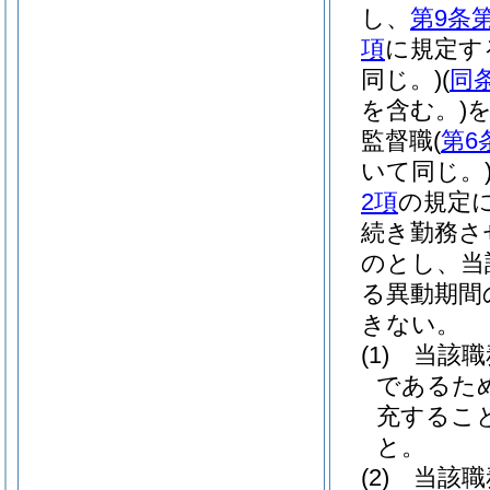
し、
第9条
項
に規定す
同じ。)
(
同
を含む。)
監督職
(
第6
いて同じ。
2項
の規定
続き勤務さ
のとし、当
る異動期間
きない。
(1)
当該職
であるた
充するこ
と。
(2)
当該職