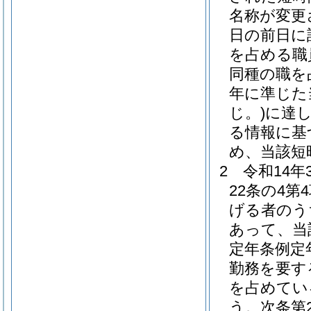
名称が変更
日の前日に
を占める職
同種の職を
年に準じた
じ。)
に達
る情報に基
め、当該短
2
令和14
22条の4
げる者のう
あって、当
定年条例定
勤務を要す
を占めてい
う。次条第