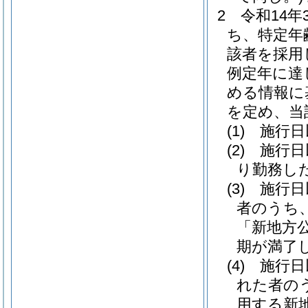
2
令和14
ち、特定年
該者を採用
例定年に達
める情報に
を定め、当
(1)
施行日
(2)
施行日
り勤務し
(3)
施行日
者のうち
「新地方
期が満了
(4)
施行日
れた者の
用する新