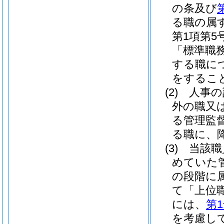
の条及び
る職の属
第1項第
「標準職
する職に
をするこ
(2)
人事の
外の職又
る管理監
る職に、
(3)
当該職
めていた
の段階に
て「上位
には、
第
を考慮し