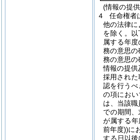
(情報の提
4
任命権者
他の法律に
を除く。以
属する年度
務の意思の
務の意思の
情報の提供
採用された
認を行うべ
の項におい
は、当該職
での期間、
が属する年
前年度)
)
に
する日以後