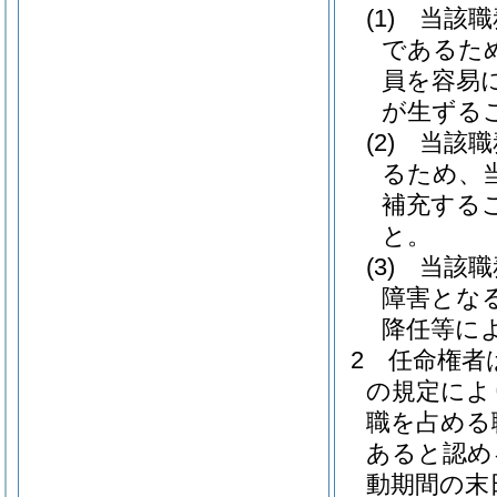
(1)
当該職
であるた
員を容易
が生ずる
(2)
当該職
るため、
補充する
と。
(3)
当該職
障害とな
降任等に
2
任命権者
の規定によ
職を占める
あると認め
動期間の末