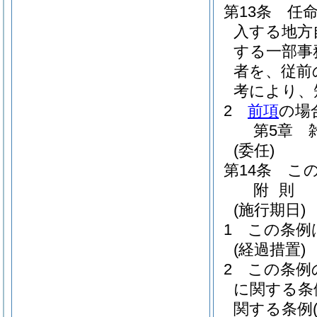
第13条
任
入する地方
する一部事
者を、従前
考により、
2
前項
の場
第5章
(委任)
第14条
こ
附
則
(施行期日)
1
この条例
(経過措置)
2
この条例
に関する条
関する条例