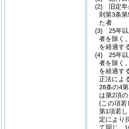
(2)
旧定年
則第3条
た者
(3)
25年
者を除く。
を経過す
(4)
25年
者を除く。
を経過す
正法によ
28条の4
は第2項
(この項若
第1項若し
定により
て同じ。)