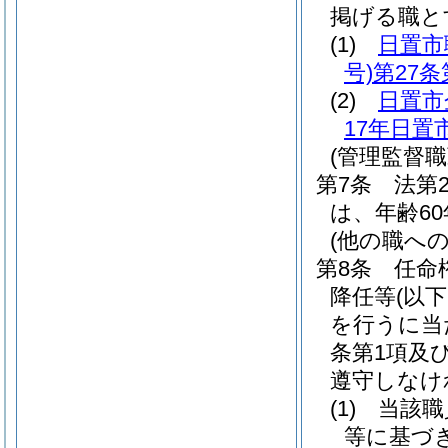
掲げる職と
(1)
日置市
号)
第27条
(2)
日置市
17年日置
(管理監督
第7条
法第
は、年齢6
(他の職へ
第8条
任命
降任等
(以
を行うに当た
条第1項及
遵守しなけ
(1)
当該職
等に基づ