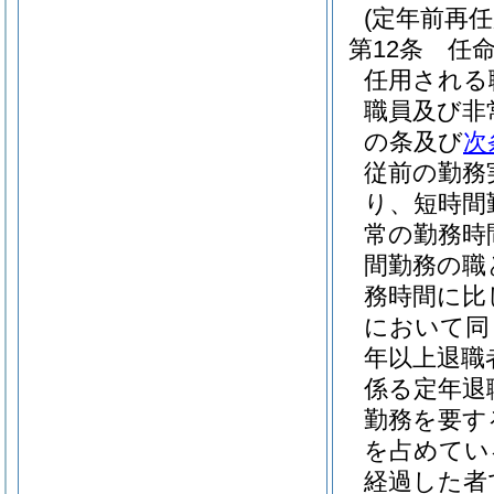
(定年前再
第12条
任
任用される
職員及び非
の条及び
次
従前の勤務
り、短時間
常の勤務時
間勤務の職
務時間に比
において同
年以上退職
係る定年退
勤務を要す
を占めてい
経過した者