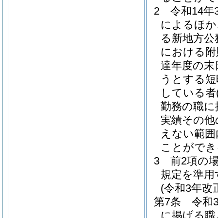
2
令和14
によるほか
る新地方公
における附
達年度の末
うとする短
している者
勤務の職に
実績その他
えない範囲
ことができ
3
前2項の
規定を準用
(令和3年
第7条
令和
に掲げる職