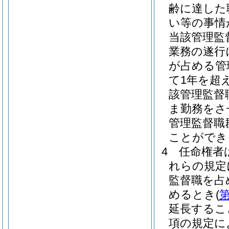
齢に達した
い等の事情
当該管理監
業務の遂行
が占める管
て1年を超
該管理監督
ま勤務をさ
管理監督職
ことができ
4
任命権者
れらの規定
監督職を占
めるとき
(
第
延長するこ
項の規定に