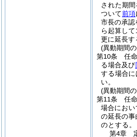
された期間
ついて
前項
市長の承認
ら起算して
更に延長す
(異動期間
第10条
任
る場合及び
する場合に
い。
(異動期間
第11条
任
場合におい
の延長の事
のとする。
第4章