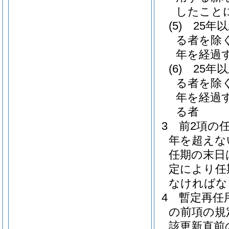
したこと
(5)
25年
る者を除く
年を経過
(6)
25年
る者を除く
年を経過
る者
3
前2項の
年を超えな
任期の末日
定により任
なければな
4
暫定再任
の前項の規
該更新直前