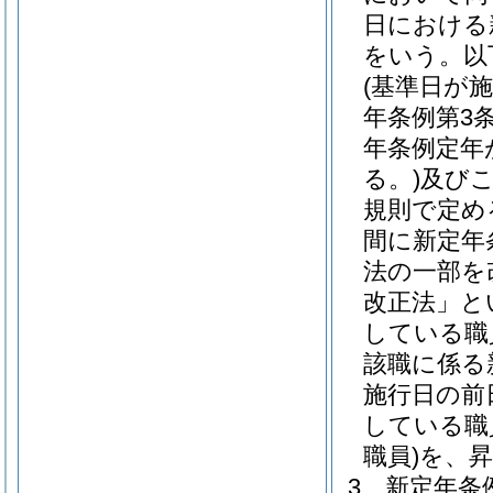
日における
をいう。以
(基準日が
年条例第3
年条例定年
る。)
及び
規則で定め
間に新定年
法の一部を
改正法」と
している職
該職に係る
施行日の前
している職
職員)
を、
3
新定年条