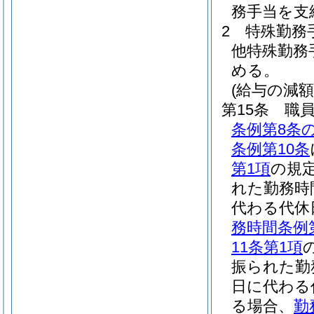
務手当を支
2
特殊勤務
他特殊勤務
める。
(給与の減額
第15条
職
条例第8条の
条例第10条
第1項
の規
れた勤務時
代わる代休
務時間条例
11条第1項
振られた勤
日に代わる
る場合、
勤