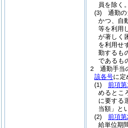
員を除く。
(3)
通勤の
かつ、自
等を利用
が著しく
を利用せ
勤するも
であるも
2
通勤手当
該各号
に定
(1)
前項第
めるとこ
に要する
当額」とい
(2)
前項第
給単位期間