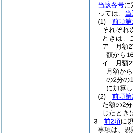
当該各号
に
っては、
当
(1)
前項第
それぞれ
ときは、
ア
月額
額から1
イ
月額
月額から
の2分の1
に加算し
(2)
前項第
た額の2
じたとき
3
前2項
に
事項は、規