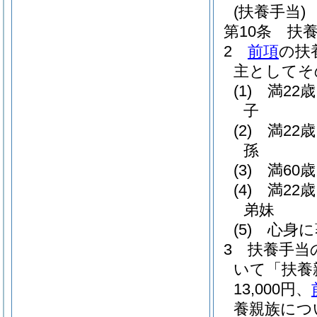
(扶養手当)
第10条
扶
2
前項
の扶
主としてそ
(1)
満22
子
(2)
満22
孫
(3)
満60
(4)
満22
弟妹
(5)
心身に
3
扶養手当
いて「扶養
13,000円、
養親族につ