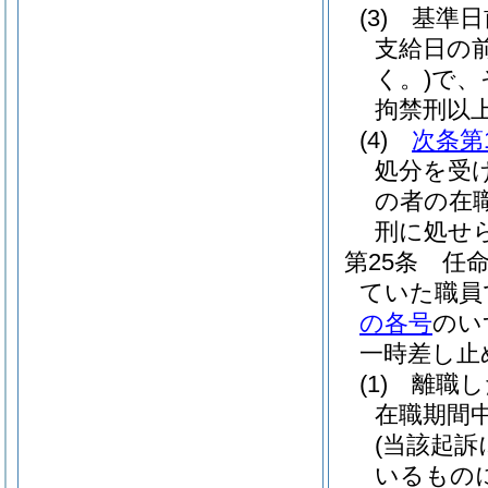
(3)
基準日
支給日の
く。)
で、
拘禁刑以
(4)
次条第
処分を受
の者の在
刑に処せ
第25条
任
ていた職員
の各号
のい
一時差し止
(1)
離職し
在職期間
(当該起
いるもの