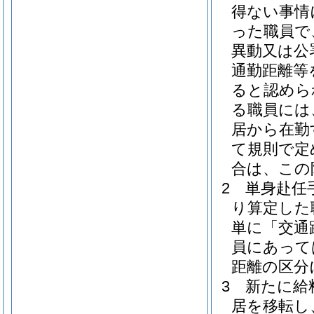
得ない事情
った職員で
異動又は公
通勤距離等
ると認めら
る職員には
居から在勤
て規則で定
合は、この
2
単身赴任手
り算定した
単に「交通
員にあって
距離の区分
3
新たに給
居を移転し