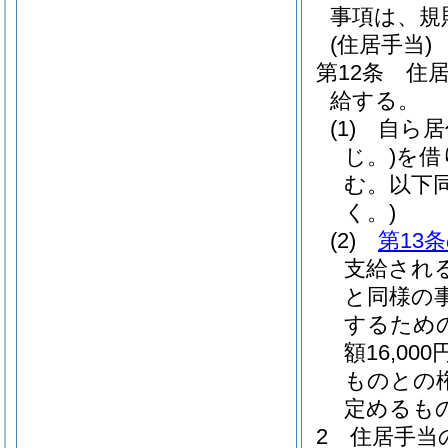
事項は、規
(住居手当)
第12条
住
給する。
(1)
自ら居
じ。)
を借
む。以下同
く。)
(2)
第13
支給され
と同様の
するため
額16,0
ものとの
定めるも
2
住居手当