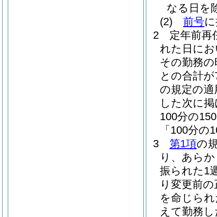
なる日を
(2)
前号
に
2
定年前再
れた日にお
その勤務の
との合計が
の規定の適
した次に掲
100分の
「100分の
3
第1項
の
り、あらか
振られた1
り変更前の
を命じられ
えて勤務し