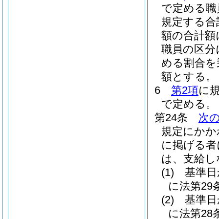
で定める職
規定する合
額の合計額
職員の区分
める割合を
額とする。
6
第2項
に
で定める。
第24条
次
規定にかか
に掲げる者
は、支給し
(1)
基準日
に法第2
(2)
基準日
に法第2