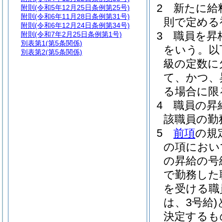
2
新たに給
附則
(令和5年12月25日条例第25号)
附則
(令和6年11月28日条例第31号)
則で定める
附則
(令和6年12月24日条例第34号)
3
職員を昇
附則
(令和7年2月25日条例第1号)
別表第1
(第5条関係)
をいう。以
別表第2
(第5条関係)
級の定数に
て、かつ、
る場合に限
4
職員の昇
該職員の勤
5
前項
の規
の項におい
の昇給の号
で勤務した
を受ける職
は、3号給)
決定するも