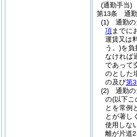
(通勤手当)
第13条
通
(1)
通勤の
項
までに
運賃又は
う。)
を負
なければ
であって
のとした
の及び
第
(2)
通勤の
の
(以下
とを常例
とが著し
使用しな
離が片道