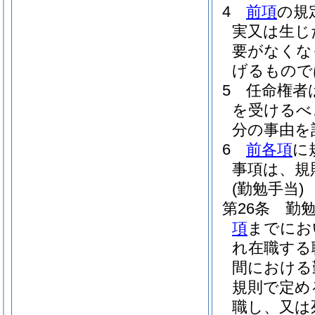
4
前項
の規
実又は生じ
要がなくな
げるもので
5
任命権者
を受けるべ
分の事由を
6
前各項
に
事項は、規
(勤勉手当)
第26条
勤勉
項
までにお
れ在職する
間における
規則で定め
職し、又は