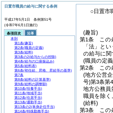
日置市職員の給与に関する条例
○日置市
平成17年5月1日 条例第51号
(令和7年6月1日施行)
(趣旨)
条項目次
沿革
第1条
この
本則
第1条
(趣旨)
「法」とい
第2条
(職員の定義)
第3条
(給料)
の給与に関
第3条の2
(給与からの控除)
(職員の定義
第4条
(給与の口座振込み)
第5条
(給料表)
第2条
この
第6条
(初任給、昇格、昇給等の基準)
(地方公営
第7条
第8条
(給料の計算基準)
号)
第3条第
第9条
(給料の調整額)
地方公務員
第10条
(扶養手当)
第11条
(地域手当)
職員を除く
第12条
(住居手当)
(給料)
第13条
(通勤手当)
第13条の2
(単身赴任手当)
第3条
この
第14条
(特殊勤務手当)