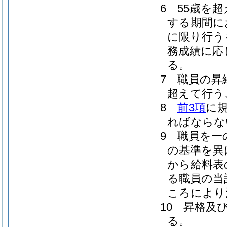
6
55歳を
する期間に
に限り行う
務成績に応
る。
7
職員の昇
超えて行う
8
前3項
に
ればならな
9
職員を一
の基準を異
から給料表
る職員の当
ころにより
10
昇格及
る。