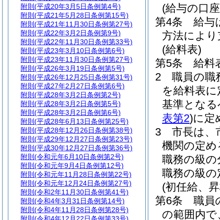
(給与の口座
附則
(平成20年3月5日条例第4号)
附則
(平成21年5月28日条例第15号)
第4条
給与
附則
(平成21年11月30日条例第27号)
附則
(平成22年3月2日条例第9号)
方法により
附則
(平成22年11月30日条例第33号)
(給料表)
附則
(平成23年3月10日条例第6号)
附則
(平成23年11月30日条例第27号)
第5条
給料
附則
(平成26年3月19日条例第5号)
2
職員の職
附則
(平成26年12月25日条例第31号)
附則
(平成27年2月27日条例第6号)
を給料表に
附則
(平成28年3月2日条例第2号)
基準となる
附則
(平成28年3月2日条例第5号)
附則
(平成28年3月2日条例第6号)
表第2
)
に定
附則
(平成28年6月13日条例第25号)
3
市長は、
附則
(平成28年12月26日条例第38号)
附則
(平成29年12月27日条例第23号)
機関の定め
附則
(平成30年12月27日条例第36号)
附則
(令和元年6月10日条例第2号)
職務の級の
附則
(令和元年9月4日条例第12号)
職務の級の
附則
(令和元年11月28日条例第22号)
附則
(令和元年12月24日条例第27号)
(初任給、
附則
(令和2年11月30日条例第41号)
第6条
職員
附則
(令和4年3月31日条例第14号)
附則
(令和4年11月28日条例第28号)
の範囲内で
附則
(令和4年12月22日条例第33号)