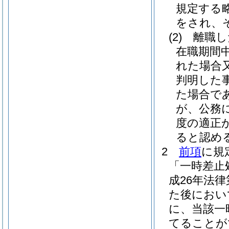
規定する
をされ、
(2)
離職し
在職期間
れた場合
判明した
た場合で
が、公務
度の適正
ると認め
2
前項
に規
「一時差止
成26年法律
た後におい
に、当該一
てることが