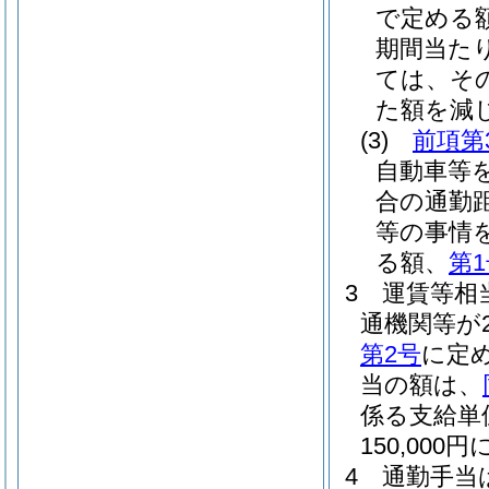
で定める
期間当た
ては、そ
た額を減じ
(3)
前項第
自動車等
合の通勤
等の事情
る額、
第
3
運賃等相
通機関等が
第2号
に定め
当の額は、
係る支給単
150,0
4
通勤手当