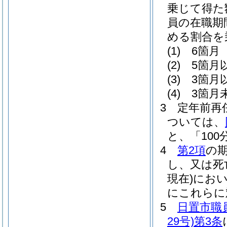
乗じて得た
員の在職期
める割合を
(1)
6箇月 
(2)
5箇月
(3)
3箇月
(4)
3箇月未
3
定年前再
ついては、
と、「100
4
第2項
の
し、又は死
現在)
にお
にこれらに
5
日置市職
29号)
第3条