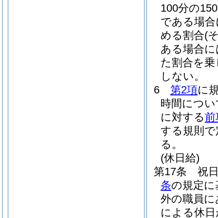
100分の150
である場合に
める割合
(
ある場合に
た割合を乗
しない。
6
第2項
に
時間につい
に対する
前
する規則で
る。
(休日給)
第17条
祝
条
の規定に
外の職員に
による休日