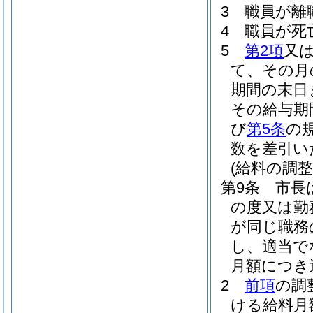
3
職員が離
4
職員が死
5
第2項
又
て、その月
期間の末日
その給与期
び
第5条
の
数を差引い
(給料の調整
第9条
市長
の度又は勤
が同じ職務
し、適当で
月額につき
2
前項
の調
ける給料月