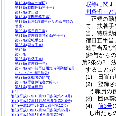
第15条
(給与の減額)
暇等に関す
第16条
(時間外勤務手当)
間条例」と
第17条
(休日給)
第18条
(夜間勤務手当)
「正規の勤
第19条
(勤務1時間当たりの給与額の
て、扶養手
算出)
第20条
(宿日直手当)
当、特殊勤
第21条
(管理職員特別勤務手当)
宿日直手当
第22条
(退職手当)
第23条
(期末手当)
勉手当及び
第24条
(給与からの
第25条
第26条
(勤勉手当)
第3条の2
第27条
(管理職手当)
第28条
(定年前再任用短時間勤務職員
することが
についての適用除外)
(1)
日置市
第29条
(休職者の給与)
第30条
(専従休職者の給与)
(2)
登録さ
第31条
(実施規定)
う職員の
附則
附則
(平成17年10月11日条例第214号)
(3)
団体契
附則
(平成17年11月29日条例第216号)
(4)
前3号
附則
(平成18年3月29日条例第12号)
附則
(平成18年12月14日条例第45号)
し出たも
附則
(平成19年3月6日条例第2号)