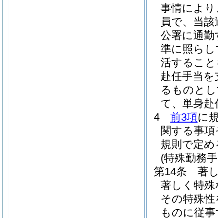
事情により
員で、当該
公署に通勤
準に照らし
活すること
赴任手当を
るものとし
て、単身赴
4
前3項
に
関する事項
規則で定め
(特殊勤務手
第14条
著
著しく特殊
その特殊性
ものに従事