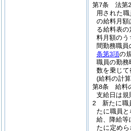
第7条
法第
用された職
の給料月額
る給料表の
料月額のう
間勤務職員
条第3項
の
職員の勤務
数を乗じて
(給料の計算
第8条
給料
支給日は規
2
新たに職
たに職員と
給、降給等
たに定めら