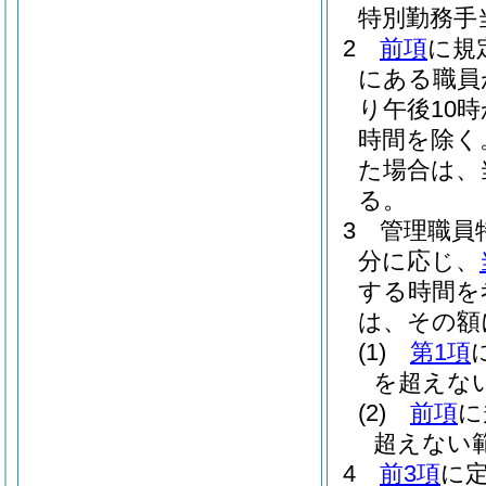
特別勤務手
2
前項
に規
にある職員
り午後10
時間を除く
た場合は、
る。
3
管理職員
分に応じ、
する時間を
は、その額に
(1)
第1項
を超えな
(2)
前項
に
超えない
4
前3項
に