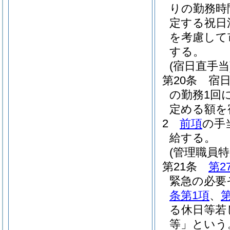
りの勤務時
定する祝日
を考慮して
する。
(宿日直手当
第20条
宿
の勤務1回
定める額を
2
前項
の手
給する。
(管理職員特
第21条
第2
緊急の必要
条第1項
、
る休日等若
等」という