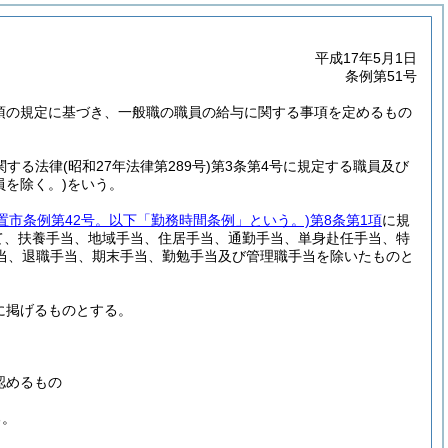
平成17年5月1日
条例第51号
5項の規定に基づき、一般職の職員の給与に関する事項を定めるもの
関する法律
(昭和27年法律第289号)
第3条第4号に規定する職員及び
員を除く。)
をいう。
日置市条例第42号。以下「勤務時間条例」という。)
第8条第1項
に規
て、扶養手当、地域手当、住居手当、通勤手当、単身赴任手当、特
当、退職手当、期末手当、勤勉手当及び管理職手当を除いたものと
に掲げるものとする。
認めるもの
る。