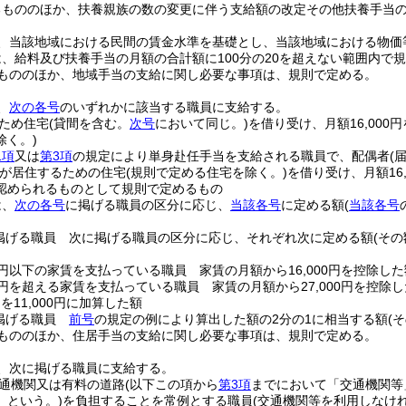
るもののほか、扶養親族の数の変更に伴う支給額の改定その他扶養手当
、当該地域における民間の賃金水準を基礎とし、当該地域における物価
、給料及び扶養手当の月額の合計額に100分の20を超えない範囲内で
もののほか、地域手当の支給に関し必要な事項は、規則で定める。
、
次の各号
のいずれかに該当する職員に支給する。
ため住宅
(貸間を含む。
次号
において同じ。)
を借り受け、月額16,000
除く。)
1項
又は
第3項
の規定により単身赴任手当を支給される職員で、配偶者
(
が居住するための住宅
(規則で定める住宅を除く。)
を借り受け、月額16
認められるものとして規則で定めるもの
は、
次の各号
に掲げる職員の区分に応じ、
当該各号
に定める額
(
当該各号
掲げる職員 次に掲げる職員の区分に応じ、それぞれ次に定める額
(そ
00円以下の家賃を支払っている職員 家賃の月額から16,000円を控除した
00円を超える家賃を支払っている職員 家賃の月額から27,000円を控除し
)
を11,000円に加算した額
掲げる職員
前号
の規定の例により算出した額の2分の1に相当する額
(
もののほか、住居手当の支給に関し必要な事項は、規則で定める。
、次に掲げる職員に支給する。
通機関又は有料の道路
(以下この項から
第3項
までにおいて「交通機関等
」という。)
を負担することを常例とする職員
(交通機関等を利用しなけ