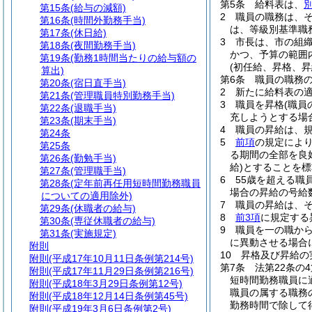
第5条
給料表は、
第15条
(給与の減額)
2
職員の職務は、
第16条
(時間外勤務手当)
は、等級別基準職
第17条
(休日給)
3
市長は、市の組
第18条
(夜間勤務手当)
かつ、予算の範囲
第19条
(勤務1時間当たりの給与額の
(初任給、昇格、昇
算出)
第6条
職員の職務
第20条
(宿日直手当)
2
新たに給料表の
第21条
(管理職員特別勤務手当)
3
職員を昇格
(職
第22条
(退職手当)
充しようとする場
第23条
(期末手当)
4
職員の昇給は、
第24条
5
前項
の規定によ
第25条
る期間の全部を良
第26条
(勤勉手当)
給)
とすることを標
第27条
(管理職手当)
6
55歳を超える職
第28条
(定年前再任用短時間勤務職員
場合の昇給の号給
についての適用除外)
7
職員の昇給は、
第29条
(休職者の給与)
8
前3項
に規定する
第30条
(専従休職者の給与)
9
職員を一の職か
第31条
(実施規定)
に異動させる場合
附則
10
昇格及び昇給の
附則
(平成17年10月11日条例第214号)
第7条
法第22条の
附則
(平成17年11月29日条例第216号)
短時間勤務職員に
附則
(平成18年3月29日条例第12号)
職員の属する職務
附則
(平成18年12月14日条例第45号)
勤務時間で除して
附則
(平成19年3月6日条例第2号)