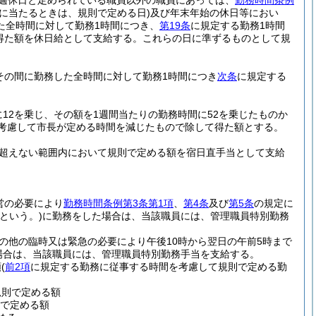
週休日と定められている職員以外の職員にあっては、
勤務時間条例
に当たるときは、規則で定める日)
及び年末年始の休日等におい
た全時間に対して勤務1時間につき、
第19条
に規定する勤務1時間
て得た額を休日給として支給する。
これらの日に準ずるものとして規
その間に勤務した全時間に対して勤務1時間につき
次条
に規定する
12を乗じ、その額を1週間当たりの勤務時間に52を乗じたものか
考慮して市長が定める時間を減じたもので除して得た額とする。
円を超えない範囲内において規則で定める額を宿日直手当として支給
営の必要により
勤務時間条例第3条第1項
、
第4条
及び
第5条
の規定に
という。)
に勤務をした場合は、当該職員には、管理職員特別勤務
の他の臨時又は緊急の必要により午後10時から翌日の午前5時まで
場合は、当該職員には、管理職員特別勤務手当を支給する。
額
(
前2項
に規定する勤務に従事する時間を考慮して規則で定める勤
規則で定める額
則で定める額