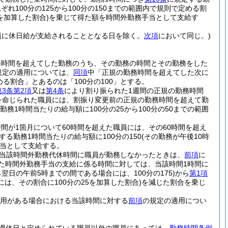
100分の125から100分の150までの範囲内で規則で定める割
を加算した割合)
を乗じて得た額を時間外勤務手当として支給す
員に休日給が支給されることとなる日を除く。
次項
において同じ。)
務時間を超えてした勤務のうち、その勤務の時間とその勤務をした
規定の適用については、
同項
中「正規の勤務時間を超えてした次に
める割合」とあるのは「100分の100」とする。
3条第2項
又は
第4条
により割り振られた1週間の正規の勤務時間
を命じられた職員には、割振り変更前の正規の勤務時間を超えて勤
勤務1時間当たりの給与額に100分の25から100分の50までの範囲
が1箇月について60時間を超えた職員には、その60時間を超え
する勤務1時間当たりの給与額に100分の150
(その勤務が午後10時
当として支給する。
当該時間外勤務代休時間に職員が勤務しなかったときは、
前項
に
た時間外勤務手当の支給に係る時間に対しては、当該時間1時間に
ら翌日の午前5時までの間である場合には、100分の175)
から
第1項
は、その割合に100分の25を加算した割合)
を減じた割合を乗じ
用がある場合における当該時間に対する
前項
の規定の適用につい
。