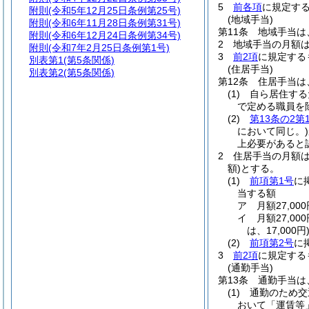
5
前各項
に規定す
附則
(令和5年12月25日条例第25号)
(地域手当)
附則
(令和6年11月28日条例第31号)
第11条
地域手当は
附則
(令和6年12月24日条例第34号)
2
地域手当の月額は
附則
(令和7年2月25日条例第1号)
3
前2項
に規定する
別表第1
(第5条関係)
(住居手当)
別表第2
(第5条関係)
第12条
住居手当は
(1)
自ら居住する
で定める職員を
(2)
第13条の2第
において同じ。)
上必要があると
2
住居手当の月額
額)
とする。
(1)
前項第1号
に
当する額
ア
月額27,0
イ
月額27,0
は、17,000円
(2)
前項第2号
に
3
前2項
に規定する
(通勤手当)
第13条
通勤手当は
(1)
通勤のため交
おいて「運賃等