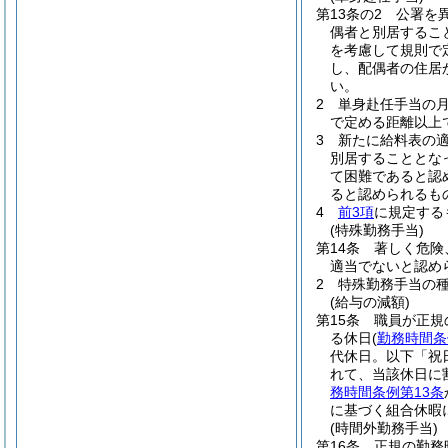
第13条の2
公署を
偶者と別居するこ
を考慮して規則で
し、配偶者の住居
い。
2
単身赴任手当の月額
で定める距離以上
3
新たに給料表の
別居することとな
て困難であると認
ると認められるも
4
前3項
に規定する
(特殊勤務手当)
第14条
著しく危険
適当でないと認め
2
特殊勤務手当の
(給与の減額)
第15条
職員が正規
る休日
(
勤務時間条
代休日。以下「祝
れて、当該休日に
務時間条例第13条
に基づく組合休暇
(時間外勤務手当)
第16条
正規の勤務