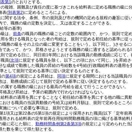
別表第1
のとおりとする。
その複雑、困難及び責任の度に基づきこれを給料表に定める職務の級に
務表
(
別表第2
)
に定めるところによる。
織に関する法令、条例、市の規則及び市の機関の定める規程の趣旨に従
内で、職務の級の定数を決定し、又は改定することができる。
給等の基準)
の級は、
前条
の職員の職務の級ごとの定数の範囲内で、かつ、規則で定
適用を受ける職員となった者の号給は、規則で定める初任給の基準に従
員の職務の級をその上位の級に変更することをいう。以下同じ。)
させるに
合であって、かつ、昇格させようとする職務の級に適すると認められる
規則で定める日に、同日前1年間における当該職員の勤務成績に応じて、
り職員
(
次項
に規定する職員を除く。以下この項において同じ。)
を昇給さ
好な成績で勤務した職員の昇給の号給数を4号給
(行政職給料表の適用を
準として規則で定める基準に従い決定するものとする。
員の
第4項
の規定による昇給は、
同項
に規定する期間における当該職員の
数は、勤務成績に応じて規則で定める基準に従い決定するものとする。
その属する職務の級における最高の号給を超えて行うことができない。
昇格及び昇給は、予算の範囲内で行わなければならない。
ら給料表の適用を異にすることなく初任給の基準を異にする他の職に異
における職員の当該異動後の号給又は給料月額は、規則で定めるところ
実施について必要な事項は、規則で定める。
4第1項又は第22条の5第1項の規定により採用された職員
(以下「定年前
適用される給料表の定年前再任用短時間勤務職員の項に掲げる基準給料
の級に応じた額に、
勤務時間条例第2条第3項
の規定により定められた当
得た数を乗じて得た額とする。