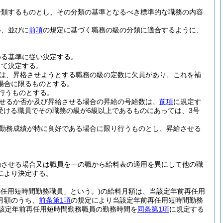
分類するものとし、その分類の基準となるべき標準的な職務の内容
い、並びに
前項
の規定に基づく職務の級の分類に適合するように、
める基準に従い決定する。
って決定する。
は、昇格させようとする職務の級の定数に欠員があり、これを補
場合に限るものとする。
行うものとする。
せるか否か及び昇給させる場合の昇給の号給数は、
前項
に規定す
受ける職員でその職務の級が6級以上であるものにあっては、3号
勤務成績が特に良好である場合に限り行うものとし、昇給させる
動させる場合又は職員を一の職から給料表の適用を異にして他の職
により決定する。
再任用短時間勤務職員」という。)
の給料月額は、当該定年前再任用
月額のうち、
前条第1項
の規定により当該定年前再任用短時間勤務
該定年前再任用短時間勤務職員の勤務時間を
同条第1項
に規定する