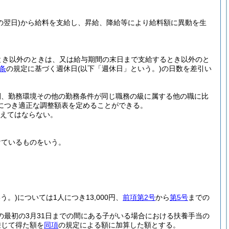
翌日)
から給料を支給し、昇給、降給等により給料額に異動を生
とき以外のときは、又は給与期間の末日まで支給するとき以外のと
条
の規定に基づく週休日
(以下「週休日」という。)
の日数を差引い
間、勤務環境その他の勤務条件が同じ職務の級に属する他の職に比
につき適正な調整額表を定めることができる。
超えてはならない。
けているものをいう。
う。)
については1人につき13,000円、
前項第2号
から
第5号
までの
の最初の3月31日までの間にある子がいる場合における扶養手当の
乗じて得た額を
同項
の規定による額に加算した額とする。