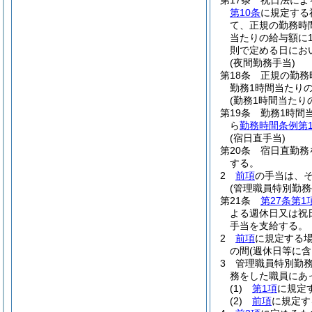
第17条
祝日法によ
第10条
に規定する
て、正規の勤務時
当たりの給与額に1
則で定める日にお
(夜間勤務手当)
第18条
正規の勤務
勤務1時間当たりの
(勤務1時間当たり
第19条
勤務1時間
ら
勤務時間条例第1
(宿日直手当)
第20条
宿日直勤務
する。
2
前項
の手当は、
(管理職員特別勤務
第21条
第27条第1
よる週休日又は祝
手当を支給する。
2
前項
に規定する
の間
(週休日等に
3
管理職員特別勤
務をした職員にあっ
(1)
第1項
に規定
(2)
前項
に規定