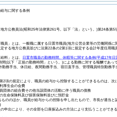
の給与に関する条例
、地方公務員法
(昭和25年法律第261号。以下「法」という。)
第24条第
「職員」とは、一般職に属する日置市職員
(地方公営企業等の労働関係に
規定する地方公務員並びに法第22条の2第1項に規定する会計年度任用職
「給料」とは、
日置市職員の勤務時間、休暇等に関する条例
(平成17年
時間
(以下「正規の勤務時間」という。)
による勤務に対する報酬であっ
外勤務手当、休日給、夜間勤務手当、宿日直手当、管理職員特別勤務手
条第2項の規定により、職員の給与から控除することができるものは、次
利厚生会の会費
員団体の組合費その他当該団体の活動に伴う職員の債務
の生命保険料及び損害保険料並びに預貯金
るもののほか、職員が給与からの控除を申し出たもので、市長が適当と
)
員の申出により、その全部を口座振込みの方法により支払うことができ