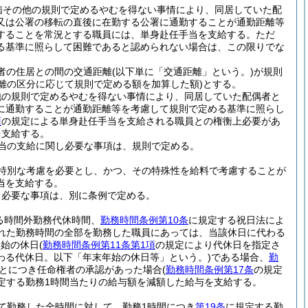
病その他の規則で定めるやむを得ない事情により、同居していた配
又は公署の移転の直後に在勤する公署に通勤することが通勤距離等
することを常況とする職員には、単身赴任手当を支給する。
ただ
る基準に照らして困難であると認められない場合は、この限りでな
者の住居との間の交通距離
(以下単に「交通距離」という。)
が規則
距離の区分に応じて規則で定める額を加算した額)
とする。
他の規則で定めるやむを得ない事情により、同居していた配偶者と
に通勤することが通勤距離等を考慮して規則で定める基準に照らし
項
の規定による単身赴任手当を支給される職員との権衡上必要があ
を支給する。
当の支給に関し必要な事項は、規則で定める。
特別な考慮を必要とし、かつ、その特殊性を給料で考慮することが
当を支給する。
、必要な事項は、別に条例で定める。
る時間外勤務代休時間、
勤務時間条例第10条
に規定する祝日法によ
れた勤務時間の全部を勤務した職員にあっては、当該休日に代わる
年始の休日
(
勤務時間条例第11条第1項
の規定により代休日を指定さ
わる代休日。以下「年末年始の休日等」という。)
である場合、
勤
とにつき任命権者の承認があった場合
(
勤務時間条例第17条
の規定
定する勤務1時間当たりの給与額を減額した給与を支給する。
て勤務した全時間に対して、勤務1時間につき
第19条
に規定する勤