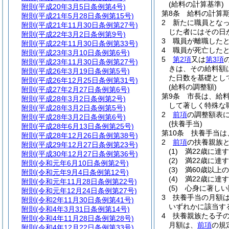
(給料の計算基準)
附則
(平成20年3月5日条例第4号)
第8条
給料の計算
附則
(平成21年5月28日条例第15号)
2
新たに職員とな
附則
(平成21年11月30日条例第27号)
じた者にはその日
附則
(平成22年3月2日条例第9号)
3
職員が離職した
附則
(平成22年11月30日条例第33号)
4
職員が死亡した
附則
(平成23年3月10日条例第6号)
5
第2項
又は
第3項
附則
(平成23年11月30日条例第27号)
きは、その給料額
附則
(平成26年3月19日条例第5号)
た日数を基礎とし
附則
(平成26年12月25日条例第31号)
(給料の調整額)
附則
(平成27年2月27日条例第6号)
第9条
市長は、給
附則
(平成28年3月2日条例第2号)
して著しく特殊な
附則
(平成28年3月2日条例第5号)
2
前項
の調整額表に
附則
(平成28年3月2日条例第6号)
(扶養手当)
附則
(平成28年6月13日条例第25号)
第10条
扶養手当は
附則
(平成28年12月26日条例第38号)
2
前項
の扶養親族
附則
(平成29年12月27日条例第23号)
(1)
満22歳に達
附則
(平成30年12月27日条例第36号)
(2)
満22歳に達
附則
(令和元年6月10日条例第2号)
(3)
満60歳以上
附則
(令和元年9月4日条例第12号)
(4)
満22歳に達
附則
(令和元年11月28日条例第22号)
(5)
心身に著しい
附則
(令和元年12月24日条例第27号)
3
扶養手当の月額
附則
(令和2年11月30日条例第41号)
いずれかに該当する
附則
(令和4年3月31日条例第14号)
4
扶養親族たる子の
附則
(令和4年11月28日条例第28号)
月額は、
前項
の規
附則
(令和4年12月22日条例第33号)