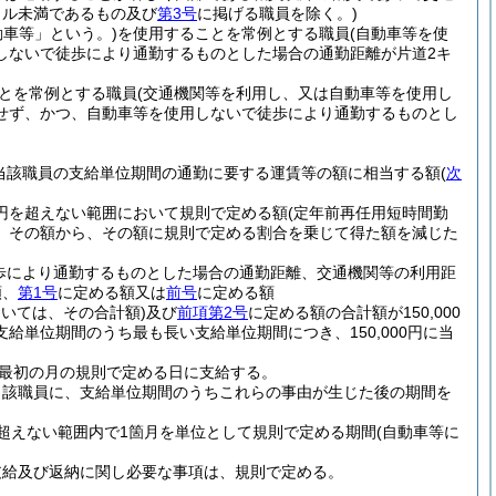
トル未満であるもの及び
第3号
に掲げる職員を除く。)
動車等」という。)
を使用することを常例とする職員
(自動車等を使
しないで徒歩により通勤するものとした場合の通勤距離が片道2キ
とを常例とする職員
(交通機関等を利用し、又は自動車等を使用し
せず、かつ、自動車等を使用しないで徒歩により通勤するものとし
当該職員の支給単位期間の通勤に要する運賃等の額に相当する額
(
次
0円を超えない範囲において規則で定める額
(定年前再任用短時間勤
、その額から、その額に規則で定める割合を乗じて得た額を減じた
歩により通勤するものとした場合の通勤距離、交通機関等の利用距
額、
第1号
に定める額又は
前号
に定める額
おいては、その合計額)
及び
前項第2号
に定める額の合計額が150,000
給単位期間のうち最も長い支給単位期間につき、150,000円に当
最初の月の規則で定める日に支給する。
当該職員に、支給単位期間のうちこれらの事由が生じた後の期間を
超えない範囲内で1箇月を単位として規則で定める期間
(自動車等に
支給及び返納に関し必要な事項は、規則で定める。