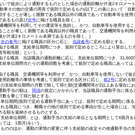
ないで徒歩により通勤するものとした場合の通勤距離が片道2キロメー
動車その他の交通の用具で規則で定めるもの
(以下この条において「自
勤することが著しく困難である職員以外の職員であって自動車等を使用
であるもの及び
次号
に掲げる職員を除く。)
通機関等を利用してその運賃等を負担し、かつ、自動車等を使用するこ
ることが著しく困難である職員以外の職員であって、交通機関等を利用
離が片道2キロメートル未満であるものを除く。)
、
次の各号
に掲げる職員の区分に応じ、
当該各号
に定める額とする。
掲げる職員 支給単位期間につき、規則で定めるところにより算出した
賃等相当額」という。)
掲げる職員 当該職員の通勤距離に応じ、支給単位期間につき、31,60
支給単位期間当たりの通勤回数を考慮して規則で定める職員にあっては
掲げる職員 交通機関等を利用せず、かつ、自動車等を使用しないで徒
使用距離等の事情を考慮して規則で定める区分に応じ、
前2号
に定める
その支給単位期間の月数で除して得た額
(交通機関等が2以上ある場合に
通勤手当の額は、
同項
の規定にかかわらず、当該職員の通勤手当に係る支
月数を乗じて得た額とする。
給単位期間
(規則で定める通勤手当にあっては、規則で定める期間)
に係る
される職員につき、離職その他の規則で定める事由が生じた場合には、
める額を返納させるものとする。
「支給単位期間」とは、通勤手当の支給の単位となる期間として6箇月を
ては、1箇月)
をいう。
るもののほか、通勤の実情の変更に伴う支給額の改定その他通勤手当の