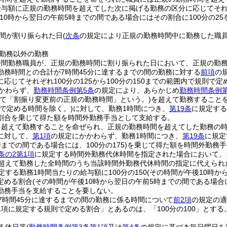
与額に正規の勤務時間を超えてした次に掲げる勤務の区分に応じてそれぞれ
10時から翌日の午前5時までの間である場合にはその割合に100分の25
間が割り振られた日
(
次条
の規定により正規の勤務時間中に勤務した職
勤務以外の勤務
時間勤務職員が、正規の勤務時間に割り振られた日において、正規の勤
勤務時間との合計が7時間45分に達するまでの間の勤務に対する
前項
の
応じてそれぞれ100分の125から100分の150までの範囲内で規則で定
かわらず、
勤務時間条例第5条
の規定により、あらかじめ
勤務時間条例第
いて「割振り変更前の正規の勤務時間」という。)
を超えて勤務すること
則で定める時間を除く。)
に対して、勤務1時間につき、
第19条
に規定する
割合を乗じて得た額を時間外勤務手当として支給する。
超えて勤務することを命ぜられ、正規の勤務時間を超えてした勤務の時間
に対して、
第1項
の規定にかかわらず、勤務1時間につき、
第19条
に規定
までの間である場合には、100分の175)
を乗じて得た額を時間外勤務手
条の2第1項
に規定する時間外勤務代休時間を指定された場合において、
を超えて勤務した全時間のうち当該時間外勤務代休時間の指定に代えられ
定する勤務1時間当たりの給与額に100分の150
(その時間が午後10時か
定める割合
(その時間が午後10時から翌日の午前5時までの間である場合に
勤務手当を支給することを要しない。
7時間45分に達するまでの間の勤務に係る時間について
前2項
の規定の適
1項に規定する規則で定める割合」とあるのは、「100分の100」とする