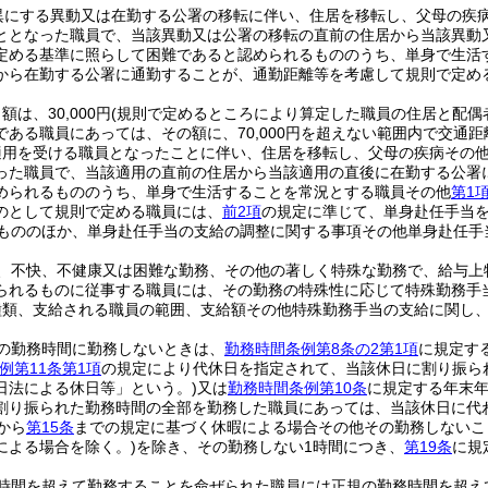
異にする異動又は在勤する公署の移転に伴い、住居を移転し、父母の疾
ととなった職員で、当該異動又は公署の移転の直前の住居から当該異動
定める基準に照らして困難であると認められるもののうち、単身で生活
から在勤する公署に通勤することが、通勤距離等を考慮して規則で定め
は、30,000円
(規則で定めるところにより算定した職員の住居と配偶
である職員にあっては、その額に、70,000円を超えない範囲内で交通
適用を受ける職員となったことに伴い、住居を移転し、父母の疾病その
った職員で、当該適用の直前の住居から当該適用の直後に在勤する公署
められるもののうち、単身で生活することを常況とする職員その他
第1
のとして規則で定める職員には、
前2項
の規定に準じて、単身赴任手当
もののほか、単身赴任手当の支給の調整に関する事項その他単身赴任手
、不快、不健康又は困難な勤務、その他の著しく特殊な勤務で、給与上
られるものに従事する職員には、その勤務の特殊性に応じて特殊勤務手
種類、支給される職員の範囲、支給額その他特殊勤務手当の支給に関し
の勤務時間に勤務しないときは、
勤務時間条例第8条の2第1項
に規定す
例第11条第1項
の規定により代休日を指定されて、当該休日に割り振ら
日法による休日等」という。)
又は
勤務時間条例第10条
に規定する年末
割り振られた勤務時間の全部を勤務した職員にあっては、当該休日に代
から
第15条
までの規定に基づく休暇による場合その他その勤務しないこ
による場合を除く。)
を除き、その勤務しない1時間につき、
第19条
に規
時間を超えて勤務することを命ぜられた職員には正規の勤務時間を超え