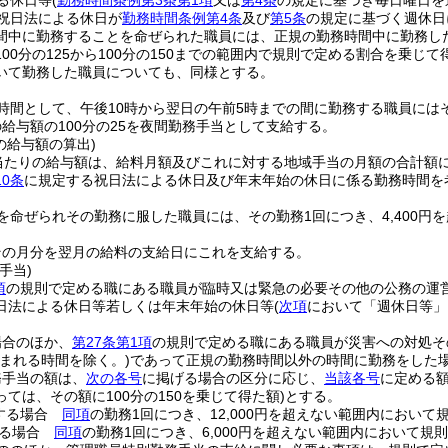
る休日等
(
勤務時間条例第3条第1項
又は
第4条
の規定に基づき毎日曜日を
祝日法による休日が
勤務時間条例第4条
及び
第5条
の規定に基づく週休日
間中に勤務することを命ぜられた職員には、正規の勤務時間中に勤務し
00分の125から100分の150までの範囲内で規則で定める割合を乗じ
いて勤務した職員についても、同様とする。
時間として、午後10時から翌日の午前5時までの間に勤務する職員には
給与額の100分の25を夜間勤務手当として支給する。
の給与額の算出)
当たりの給与額は、給料月額及びこれに対する地域手当の月額の合計額に
0条
に規定する祝日法による休日及び年末年始の休日に係る勤務時間を
を命ぜられその勤務に服した職員には、その勤務1回につき、4,400
その月分を翌月の給料の支給日にこれを支給する。
手当)
項
の規則で定める職にある職員が臨時又は緊急の必要その他の公務の運
日法による休日等若しくは年末年始の休日等
(
次項
において「週休日等」
場合のほか、
第27条第1項
の規則で定める職にある職員が災害への対処そ
含まれる時間を除く。)
であって正規の勤務時間以外の時間に勤務をした
務手当の額は、
次の各号
に掲げる場合の区分に応じ、
当該各号
に定める
ては、その額に100分の150を乗じて得た額)
とする。
する場合
同項
の勤務1回につき、12,000円を超えない範囲内において
する場合
同項
の勤務1回につき、6,000円を超えない範囲内において規