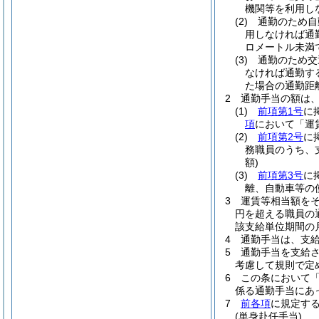
機関等を利用し
(2)
通勤のため自
用しなければ通
ロメートル未満
(3)
通勤のため交
なければ通勤す
た場合の通勤距
2
通勤手当の額は
(1)
前項第1号
に
項
において「運
(2)
前項第2号
に
務職員のうち、
額)
(3)
前項第3号
に
離、自動車等の
3
運賃等相当額を
円を超える職員の
該支給単位期間の
4
通勤手当は、支
5
通勤手当を支給
考慮して規則で定
6
この条において
係る通勤手当にあっ
7
前各項
に規定す
(単身赴任手当)