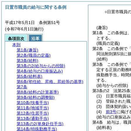
日置市職員の給与に関する条例
○日置市職員
平成17年5月1日 条例第51号
(趣旨)
(令和7年6月1日施行)
第1条
この条例は
とする。
条項目次
沿革
(職員の定義)
本則
第2条
この条例で
第1条
(趣旨)
同法附則第5項に
第2条
(職員の定義)
(給料)
第3条
(給料)
第3条
この条例で
第3条の2
(給与からの控除)
定する正規の勤務
第4条
(給与の口座振込み)
殊勤務手当、時間
第5条
(給料表)
する。
第6条
(初任給、昇格、昇給等の基準)
(給与からの控除)
第7条
第3条の2
法第25
第8条
(給料の計算基準)
(1)
日置市職員福
第9条
(給料の調整額)
(2)
登録された職
第10条
(扶養手当)
(3)
団体契約扱い
第11条
(地域手当)
(4)
前3号
に掲げ
第12条
(住居手当)
(給与の口座振込み
第13条
(通勤手当)
第4条
給与は、職
第13条の2
(単身赴任手当)
(給料表)
第14条
(特殊勤務手当)