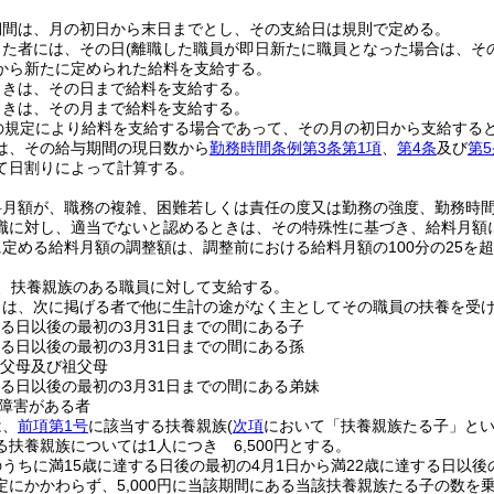
期間は、月の初日から末日までとし、その支給日は規則で定める。
った者には、その日
(離職した職員が即日新たに職員となった場合は、その
から新たに定められた給料を支給する。
ときは、その日まで給料を支給する。
ときは、その月まで給料を支給する。
の規定により給料を支給する場合であって、その月の初日から支給する
は、その給与期間の現日数から
勤務時間条例第3条第1項
、
第4条
及び
第5
て日割りによって計算する。
料月額が、職務の複雑、困難若しくは責任の度又は勤務の強度、勤務時
職に対し、適当でないと認めるときは、その特殊性に基づき、給料月額
定める給料月額の調整額は、調整前における給料月額の100分の25を
、扶養親族のある職員に対して支給する。
とは、次に掲げる者で他に生計の途がなく主としてその職員の扶養を受
する日以後の最初の3月31日までの間にある子
する日以後の最初の3月31日までの間にある孫
の父母及び祖父母
する日以後の最初の3月31日までの間にある弟妹
障害がある者
は、
前項第1号
に該当する扶養親族
(
次項
において「扶養親族たる子」とい
扶養親族については1人につき 6,500円とする。
うちに満15歳に達する日後の最初の4月1日から満22歳に達する日以後
定にかかわらず、5,000円に当該期間にある当該扶養親族たる子の数を