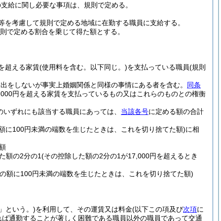
の支給に関し必要な事項は、規則で定める。
等を考慮して規則で定める地域に在勤する職員に支給する。
規則で定める割合を乗じて得た額とする。
円を超える家賃
(使用料を含む。以下同じ。)
を支払っている職員
(規則
届出をしないが事実上婚姻関係と同様の事情にある者を含む。
同条
,000円を超える家賃を支払っているもの又はこれらのものとの権衡
のいずれにも該当する職員にあっては、
当該各号
に定める額の合計
の額に100円未満の端数を生じたときは、これを切り捨てた額)
に相
額
た額の2分の1
(その控除した額の2分の1が17,000円を超えるとき
その額に100円未満の端数を生じたときは、これを切り捨てた額)
」という。)
を利用して、その運賃又は料金
(以下この項及び
次項
に
れば通勤することが著しく困難である職員以外の職員であって交通