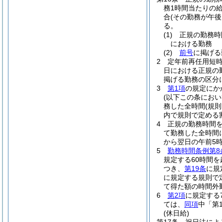
務1時間当たりの給
合
(その勤務が午後
る。
(1)
正規の勤務時
における勤務
(2)
前号
に掲げる
2
定年前再任用短
日における正規の
掲げる勤務の区分に
3
第1項
の規定にか
(以下この条にお
務した全時間
(規
内で規則で定める
4
正規の勤務時間を
て勤務した全時間
から翌日の午前5時
5
勤務時間条例第8
規定する60時間
つき、
第19条
に規
に規定する規則で
て得た額の時間外
6
第2項
に規定する
ては、
同項
中「第
(休日給)