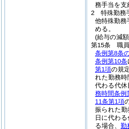
務手当を支
2
特殊勤務
他特殊勤務
める。
(給与の減額
第15条
職
条例第8条の
条例第10条
第1項
の規
れた勤務時
代わる代休
務時間条例
11条第1項
振られた勤
日に代わる
る場合、
勤