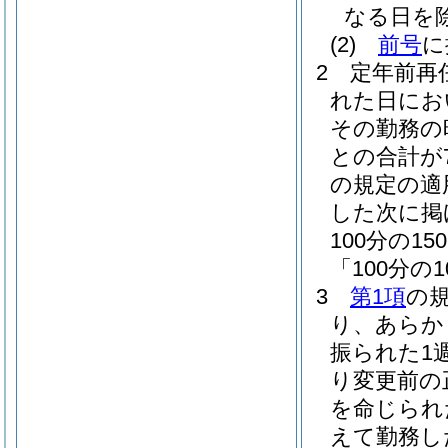
なる日を
(2)
前号
に
2
定年前再
れた日にお
その勤務の
との合計が
の規定の適
した次に掲
100分の
「100分の
3
第1項
の
り、あらか
振られた1
り変更前の
を命じられ
えて勤務し