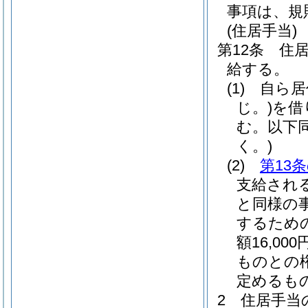
事項は、規
(住居手当)
第12条
住
給する。
(1)
自ら居
じ。)
を借
む。以下同
く。)
(2)
第13
支給され
と同様の
するため
額16,0
ものとの
定めるも
2
住居手当