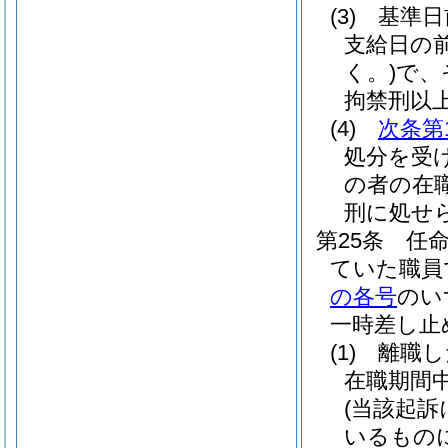
(3)
基準日
支給日の
く。)
で、
拘禁刑以
(4)
次条第
処分を受
の者の在
刑に処せ
第25条
任
ていた職員
の各号
のい
一時差し止
(1)
離職し
在職期間
(当該起
いるもの