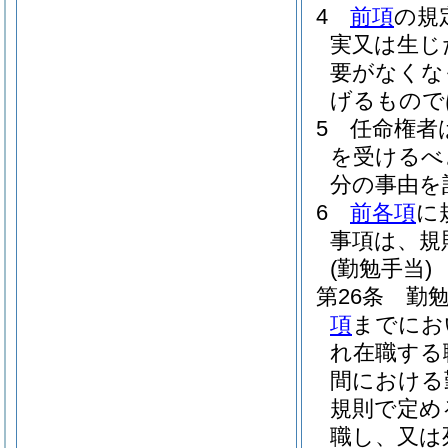
4
前項
の規
実又は生じ
要がなくな
げるもので
5
任命権者
を受けるべ
分の事由を
6
前各項
に
事項は、規
(勤勉手当)
第26条
勤勉
項
までにお
れ在職する
間における
規則で定め
職し、又は