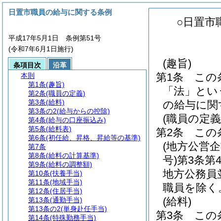
日置市職員の給与に関する条例
○日置市
平成17年5月1日 条例第51号
(令和7年6月1日施行)
(趣旨)
条項目次
沿革
第1条
この
本則
第1条
(趣旨)
「法」とい
第2条
(職員の定義)
第3条
(給料)
の給与に関
第3条の2
(給与からの控除)
(職員の定義
第4条
(給与の口座振込み)
第5条
(給料表)
第2条
この
第6条
(初任給、昇格、昇給等の基準)
(地方公営
第7条
第8条
(給料の計算基準)
号)
第3条第
第9条
(給料の調整額)
地方公務員
第10条
(扶養手当)
第11条
(地域手当)
職員を除く
第12条
(住居手当)
(給料)
第13条
(通勤手当)
第13条の2
(単身赴任手当)
第3条
この
第14条
(特殊勤務手当)