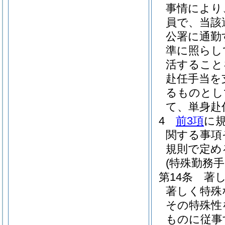
事情により
員で、当該
公署に通勤
準に照らし
活すること
赴任手当を
るものとし
て、単身赴
4
前3項
に
関する事項
規則で定め
(特殊勤務手
第14条
著
著しく特殊
その特殊性
ものに従事