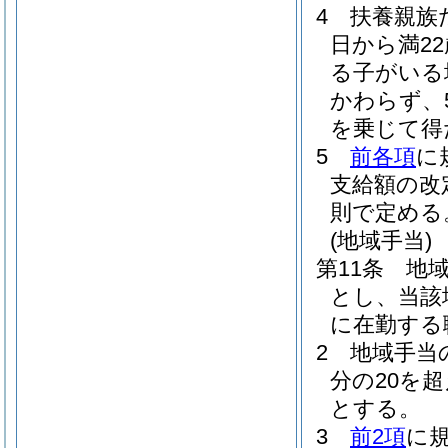
4
扶養親族
日から満2
る子がいる
かわらず、
を乗じて得
5
前各項
に
支給額の改
則で定める
(地域手当)
第11条
地
とし、当該
に在勤する
2
地域手当
分の20を
とする。
3
前2項
に