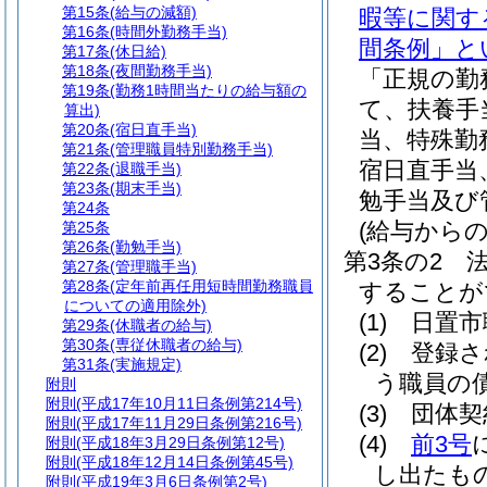
第15条
(給与の減額)
暇等に関す
第16条
(時間外勤務手当)
間条例」と
第17条
(休日給)
第18条
(夜間勤務手当)
「正規の勤
第19条
(勤務1時間当たりの給与額の
て、扶養手
算出)
第20条
(宿日直手当)
当、特殊勤
第21条
(管理職員特別勤務手当)
宿日直手当
第22条
(退職手当)
第23条
(期末手当)
勉手当及び
第24条
(給与からの
第25条
第26条
(勤勉手当)
第3条の2
第27条
(管理職手当)
第28条
(定年前再任用短時間勤務職員
することが
についての適用除外)
(1)
日置市
第29条
(休職者の給与)
第30条
(専従休職者の給与)
(2)
登録さ
第31条
(実施規定)
う職員の
附則
附則
(平成17年10月11日条例第214号)
(3)
団体契
附則
(平成17年11月29日条例第216号)
(4)
前3号
附則
(平成18年3月29日条例第12号)
附則
(平成18年12月14日条例第45号)
し出たも
附則
(平成19年3月6日条例第2号)