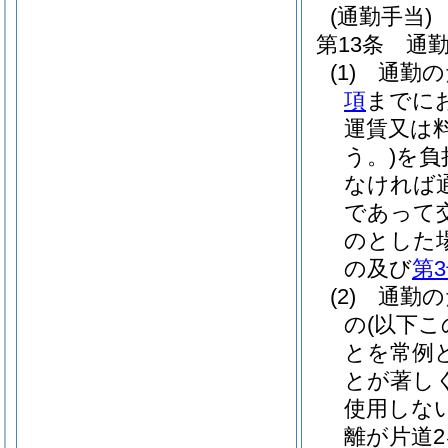
(通勤手当)
第13条
通
(1)
通勤の
項
までに
運賃又は
う。)
を負
なければ
であって
のとした
の及び
第
(2)
通勤の
の
(以下
とを常例
とが著し
使用しな
離が片道