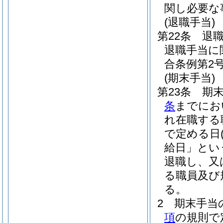
関し必要な
(退職手当)
第22条
退
退職手当に
合条例第2号
(期末手当)
第23条
期末
条
までにお
れ在職する
で定める日
給日」とい
退職し、又
る職員及び
る。
2
期末手当
項
の規則で