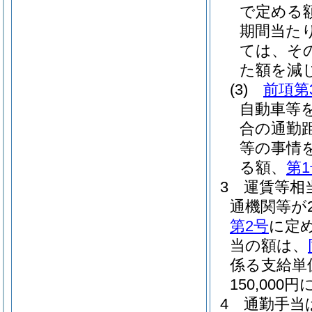
で定める
期間当た
ては、そ
た額を減じ
(3)
前項第
自動車等
合の通勤
等の事情
る額、
第
3
運賃等相
通機関等が
第2号
に定め
当の額は、
係る支給単
150,0
4
通勤手当