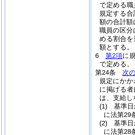
で定める職
規定する合
額の合計額
職員の区分
める割合を
額とする。
6
第2項
に
で定める。
第24条
次
規定にかか
に掲げる者
は、支給し
(1)
基準日
に法第2
(2)
基準日
に法第2