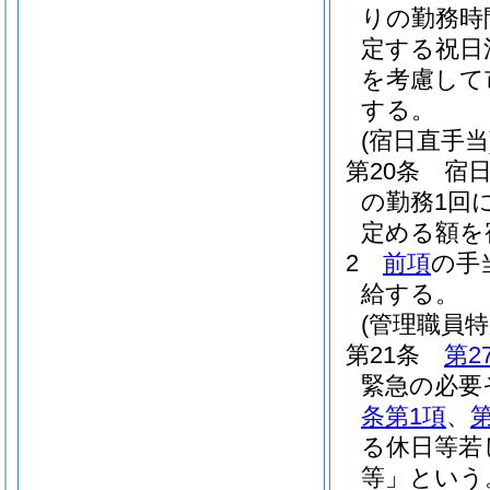
りの勤務時
定する祝日
を考慮して
する。
(宿日直手当
第20条
宿
の勤務1回
定める額を
2
前項
の手
給する。
(管理職員特
第21条
第2
緊急の必要
条第1項
、
る休日等若
等」という