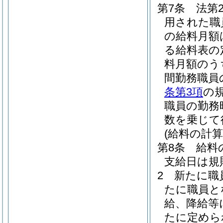
第7条
法第
用された職
の給料月額
る給料表の
料月額のう
間勤務職員
条第3項
の
職員の勤務
数を乗じて
(給料の計算
第8条
給料
支給日は規
2
新たに職
たに職員と
給、降給等
たに定めら