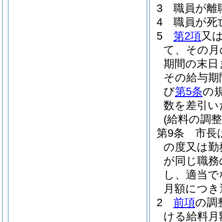
3
職員が離
4
職員が死
5
第2項
又
て、その月
期間の末日
その給与期
び
第5条
の
数を差引い
(給料の調整
第9条
市長
の度又は勤
が同じ職務
し、適当で
月額につき
2
前項
の調
ける給料月