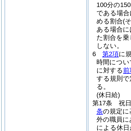
100分の150
である場合に
める割合
(
ある場合に
た割合を乗
しない。
6
第2項
に
時間につい
に対する
前
する規則で
る。
(休日給)
第17条
祝
条
の規定に
外の職員に
による休日