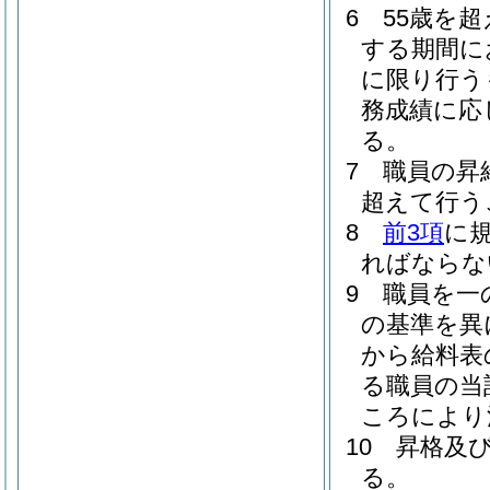
6
55歳を
する期間に
に限り行う
務成績に応
る。
7
職員の昇
超えて行う
8
前3項
に
ればならな
9
職員を一
の基準を異
から給料表
る職員の当
ころにより
10
昇格及
る。