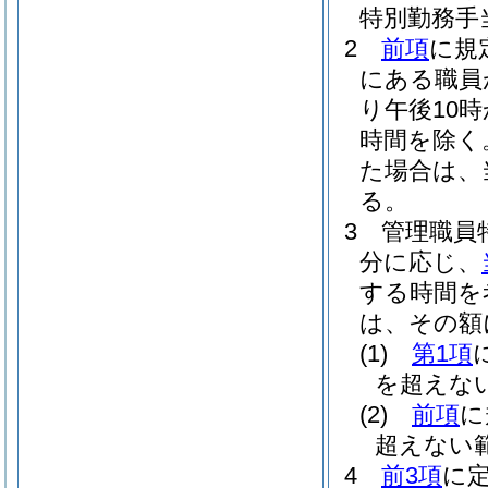
特別勤務手
2
前項
に規
にある職員
り午後10
時間を除く
た場合は、
る。
3
管理職員
分に応じ、
する時間を
は、その額に
(1)
第1項
を超えな
(2)
前項
に
超えない
4
前3項
に