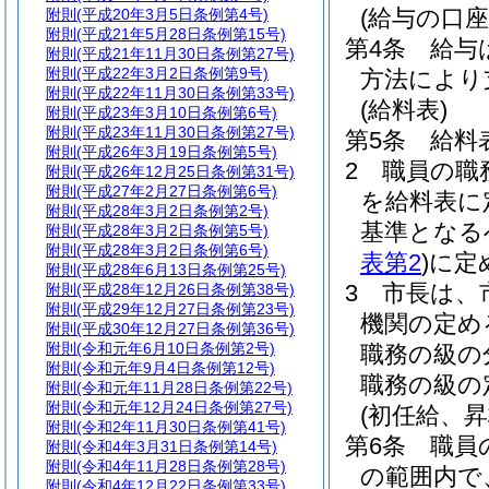
(給与の口座
附則
(平成20年3月5日条例第4号)
附則
(平成21年5月28日条例第15号)
第4条
給与
附則
(平成21年11月30日条例第27号)
附則
(平成22年3月2日条例第9号)
方法により
附則
(平成22年11月30日条例第33号)
(給料表)
附則
(平成23年3月10日条例第6号)
附則
(平成23年11月30日条例第27号)
第5条
給料
附則
(平成26年3月19日条例第5号)
2
職員の職
附則
(平成26年12月25日条例第31号)
附則
(平成27年2月27日条例第6号)
を給料表に
附則
(平成28年3月2日条例第2号)
基準となる
附則
(平成28年3月2日条例第5号)
附則
(平成28年3月2日条例第6号)
表第2
)
に定
附則
(平成28年6月13日条例第25号)
3
市長は、
附則
(平成28年12月26日条例第38号)
附則
(平成29年12月27日条例第23号)
機関の定め
附則
(平成30年12月27日条例第36号)
附則
(令和元年6月10日条例第2号)
職務の級の
附則
(令和元年9月4日条例第12号)
職務の級の
附則
(令和元年11月28日条例第22号)
附則
(令和元年12月24日条例第27号)
(初任給、
附則
(令和2年11月30日条例第41号)
第6条
職員
附則
(令和4年3月31日条例第14号)
附則
(令和4年11月28日条例第28号)
の範囲内で
附則
(令和4年12月22日条例第33号)