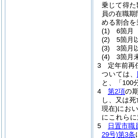
乗じて得た
員の在職期
める割合を
(1)
6箇月 
(2)
5箇月
(3)
3箇月
(4)
3箇月未
3
定年前再
ついては、
と、「100
4
第2項
の
し、又は死
現在)
にお
にこれらに
5
日置市職
29号)
第3条