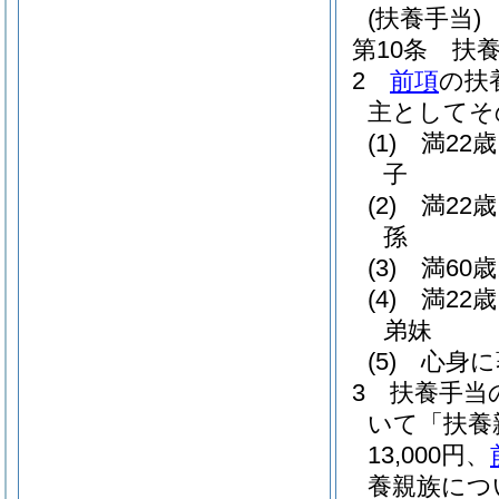
(扶養手当)
第10条
扶
2
前項
の扶
主としてそ
(1)
満22
子
(2)
満22
孫
(3)
満60
(4)
満22
弟妹
(5)
心身に
3
扶養手当
いて「扶養
13,000円、
養親族につ