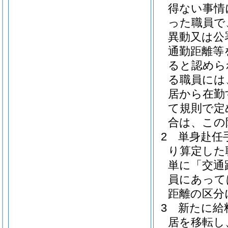
得ない事情
った職員で
異動又は公
通勤距離等
ると認めら
る職員には
居から在勤
て規則で定
合は、この
2
単身赴任手
り算定した
単に「交通
員にあって
距離の区分
3
新たに給
居を移転し