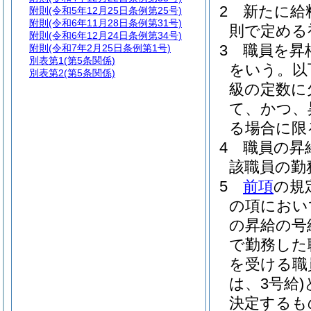
2
新たに給
附則
(令和5年12月25日条例第25号)
附則
(令和6年11月28日条例第31号)
則で定める
附則
(令和6年12月24日条例第34号)
3
職員を昇
附則
(令和7年2月25日条例第1号)
別表第1
(第5条関係)
をいう。以
別表第2
(第5条関係)
級の定数に
て、かつ、
る場合に限
4
職員の昇
該職員の勤
5
前項
の規
の項におい
の昇給の号
で勤務した
を受ける職
は、3号給)
決定するも