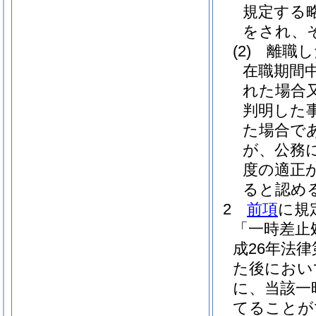
規定する
をされ、
(2)
離職し
在職期間
れた場合
判明した
た場合で
が、公務
度の適正
ると認め
2
前項
に規
「一時差止
成26年法律
た後におい
に、当該一
てることが