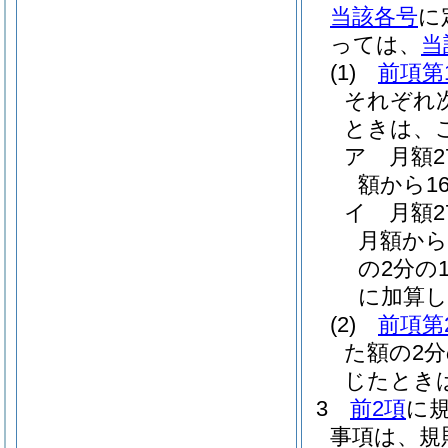
当該各号
に
っては、
当
(1)
前項第
それぞれ
ときは、
ア
月額
額から1
イ
月額
月額から
の2分の1
に加算し
(2)
前項第
た額の2
じたとき
3
前2項
に
事項は、規