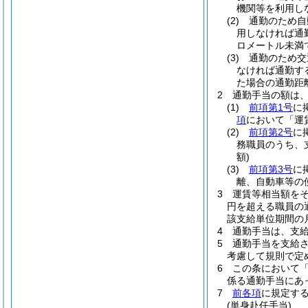
機関等を利用し
(2)
通勤のため自
用しなければ通
ロメートル未満
(3)
通勤のため交
なければ通勤す
た場合の通勤距
2
通勤手当の額は
(1)
前項第1号
に
項
において「運
(2)
前項第2号
に
務職員のうち、
額)
(3)
前項第3号
に
離、自動車等の
3
運賃等相当額を
円を超える職員の
該支給単位期間の
4
通勤手当は、支
5
通勤手当を支給
考慮して規則で定
6
この条において
係る通勤手当にあっ
7
前各項
に規定す
(単身赴任手当)