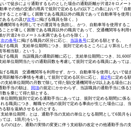
ないで徒歩により通勤するものとした場合の通勤距離が片道2キロメー
動車その他の交通の用具で規則で定めるもの
(以下この条において「自
勤することが著しく困難である職員以外の職員であって自動車等を使用
であるもの及び
次号
に掲げる職員を除く。)
通機関等を利用してその運賃等を負担し、かつ、自動車等を使用するこ
ることが著しく困難である職員以外の職員であって、交通機関等を利用
離が片道2キロメートル未満であるものを除く。)
、
次の各号
に掲げる職員の区分に応じ、
当該各号
に定める額とする。
掲げる職員 支給単位期間につき、規則で定めるところにより算出した
賃等相当額」という。)
掲げる職員 当該職員の通勤距離に応じ、支給単位期間につき、31,60
支給単位期間当たりの通勤回数を考慮して規則で定める職員にあっては
掲げる職員 交通機関等を利用せず、かつ、自動車等を使用しないで徒
使用距離等の事情を考慮して規則で定める区分に応じ、
前2号
に定める
その支給単位期間の月数で除して得た額
(交通機関等が2以上ある場合に
通勤手当の額は、
同項
の規定にかかわらず、当該職員の通勤手当に係る支
月数を乗じて得た額とする。
給単位期間
(規則で定める通勤手当にあっては、規則で定める期間)
に係る
される職員につき、離職その他の規則で定める事由が生じた場合には、
める額を返納させるものとする。
「支給単位期間」とは、通勤手当の支給の単位となる期間として6箇月を
ては、1箇月)
をいう。
るもののほか、通勤の実情の変更に伴う支給額の改定その他通勤手当の