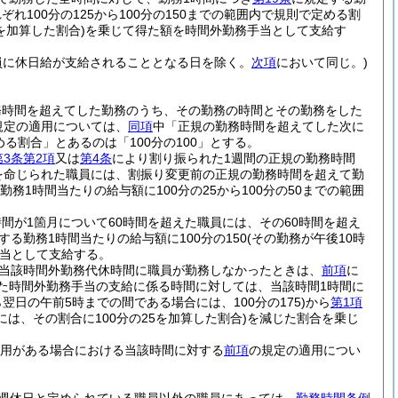
100分の125から100分の150までの範囲内で規則で定める割
を加算した割合)
を乗じて得た額を時間外勤務手当として支給す
員に休日給が支給されることとなる日を除く。
次項
において同じ。)
務時間を超えてした勤務のうち、その勤務の時間とその勤務をした
規定の適用については、
同項
中「正規の勤務時間を超えてした次に
める割合」とあるのは「100分の100」とする。
3条第2項
又は
第4条
により割り振られた1週間の正規の勤務時間
を命じられた職員には、割振り変更前の正規の勤務時間を超えて勤
勤務1時間当たりの給与額に100分の25から100分の50までの範囲
が1箇月について60時間を超えた職員には、その60時間を超え
する勤務1時間当たりの給与額に100分の150
(その勤務が午後10時
当として支給する。
当該時間外勤務代休時間に職員が勤務しなかったときは、
前項
に
た時間外勤務手当の支給に係る時間に対しては、当該時間1時間に
ら翌日の午前5時までの間である場合には、100分の175)
から
第1項
は、その割合に100分の25を加算した割合)
を減じた割合を乗じ
用がある場合における当該時間に対する
前項
の規定の適用につい
。