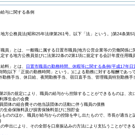
の給与に関する条例
、地方公務員法
(昭和25年法律第261号。以下「法」という。)
第24条第
「職員」とは、一般職に属する日置市職員
(地方公営企業等の労働関係に
規定する地方公務員並びに法第22条の2第1項に規定する会計年度任用職
「給料」とは、
日置市職員の勤務時間、休暇等に関する条例
(平成17年
時間
(以下「正規の勤務時間」という。)
による勤務に対する報酬であっ
外勤務手当、休日給、夜間勤務手当、宿日直手当、管理職員特別勤務手
条第2項の規定により、職員の給与から控除することができるものは、次
利厚生会の会費
員団体の組合費その他当該団体の活動に伴う職員の債務
の生命保険料及び損害保険料並びに預貯金
るもののほか、職員が給与からの控除を申し出たもので、市長が適当と
)
員の申出により、その全部を口座振込みの方法により支払うことができ