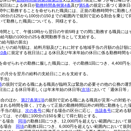
る休日等
(
勤務時間条例第3条第1項
又は
第4条
の規定に基づき毎日曜日を
祝日法による休日が
勤務時間条例第4条
及び
第5条
の規定に基づく週休日
間中に勤務することを命ぜられた職員には、正規の勤務時間中に勤務し
00分の125から100分の150までの範囲内で規則で定める割合を乗じ
いて勤務した職員についても、同様とする。
時間として、午後10時から翌日の午前5時までの間に勤務する職員には
給与額の100分の25を夜間勤務手当として支給する。
の給与額の算出)
当たりの給与額は、給料月額及びこれに対する地域手当の月額の合計額に
0条
に規定する祝日法による休日及び年末年始の休日に係る勤務時間を
を命ぜられその勤務に服した職員には、その勤務1回につき、4,400
その月分を翌月の給料の支給日にこれを支給する。
手当)
項
の規則で定める職にある職員が臨時又は緊急の必要その他の公務の運
日法による休日等若しくは年末年始の休日等
(
次項
において「週休日等」
場合のほか、
第27条第1項
の規則で定める職にある職員が災害への対処そ
含まれる時間を除く。)
であって正規の勤務時間以外の時間に勤務をした
務手当の額は、
次の各号
に掲げる場合の区分に応じ、
当該各号
に定める
ては、その額に100分の150を乗じて得た額)
とする。
する場合
同項
の勤務1回につき、12,000円を超えない範囲内において
する場合
同項
の勤務1回につき、6,000円を超えない範囲内において規