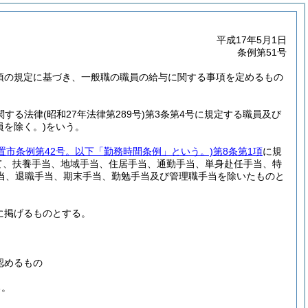
平成17年5月1日
条例第51号
5項の規定に基づき、一般職の職員の給与に関する事項を定めるもの
関する法律
(昭和27年法律第289号)
第3条第4号に規定する職員及び
員を除く。)
をいう。
日置市条例第42号。以下「勤務時間条例」という。)
第8条第1項
に規
て、扶養手当、地域手当、住居手当、通勤手当、単身赴任手当、特
当、退職手当、期末手当、勤勉手当及び管理職手当を除いたものと
に掲げるものとする。
認めるもの
る。