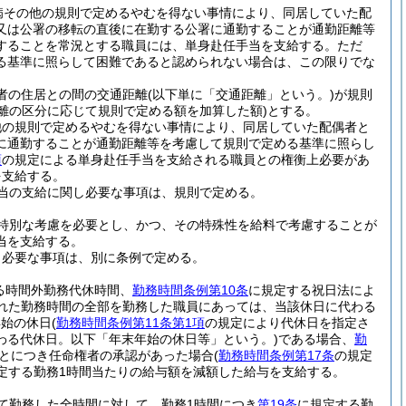
病その他の規則で定めるやむを得ない事情により、同居していた配
又は公署の移転の直後に在勤する公署に通勤することが通勤距離等
することを常況とする職員には、単身赴任手当を支給する。
ただ
る基準に照らして困難であると認められない場合は、この限りでな
者の住居との間の交通距離
(以下単に「交通距離」という。)
が規則
距離の区分に応じて規則で定める額を加算した額)
とする。
他の規則で定めるやむを得ない事情により、同居していた配偶者と
に通勤することが通勤距離等を考慮して規則で定める基準に照らし
項
の規定による単身赴任手当を支給される職員との権衡上必要があ
を支給する。
当の支給に関し必要な事項は、規則で定める。
特別な考慮を必要とし、かつ、その特殊性を給料で考慮することが
当を支給する。
、必要な事項は、別に条例で定める。
る時間外勤務代休時間、
勤務時間条例第10条
に規定する祝日法によ
れた勤務時間の全部を勤務した職員にあっては、当該休日に代わる
年始の休日
(
勤務時間条例第11条第1項
の規定により代休日を指定さ
わる代休日。以下「年末年始の休日等」という。)
である場合、
勤
とにつき任命権者の承認があった場合
(
勤務時間条例第17条
の規定
定する勤務1時間当たりの給与額を減額した給与を支給する。
て勤務した全時間に対して、勤務1時間につき
第19条
に規定する勤