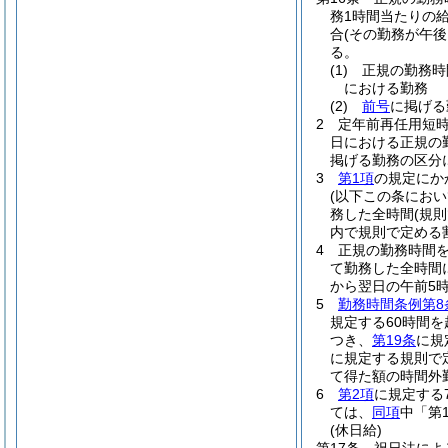
務1時間当たりの給
合
(その勤務が午後
る。
(1)
正規の勤務時
における勤務
(2)
前号
に掲げる
2
定年前再任用短
日における正規の
掲げる勤務の区分に
3
第1項
の規定にか
(以下この条にお
務した全時間
(規
内で規則で定める
4
正規の勤務時間を
て勤務した全時間
から翌日の午前5時
5
勤務時間条例第8
規定する60時間
つき、
第19条
に規
に規定する規則で
て得た額の時間外
6
第2項
に規定する
ては、
同項
中「第
(休日給)