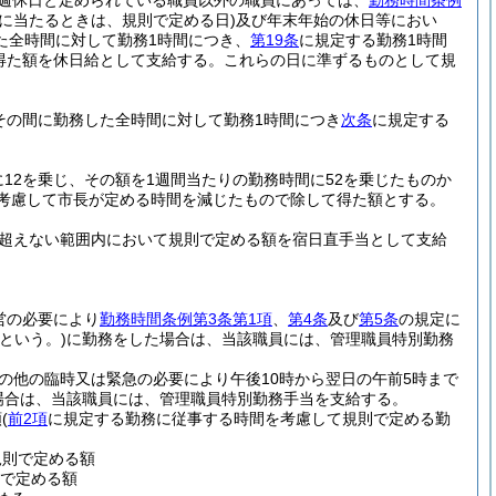
週休日と定められている職員以外の職員にあっては、
勤務時間条例
に当たるときは、規則で定める日)
及び年末年始の休日等におい
た全時間に対して勤務1時間につき、
第19条
に規定する勤務1時間
て得た額を休日給として支給する。
これらの日に準ずるものとして規
その間に勤務した全時間に対して勤務1時間につき
次条
に規定する
12を乗じ、その額を1週間当たりの勤務時間に52を乗じたものか
考慮して市長が定める時間を減じたもので除して得た額とする。
円を超えない範囲内において規則で定める額を宿日直手当として支給
営の必要により
勤務時間条例第3条第1項
、
第4条
及び
第5条
の規定に
という。)
に勤務をした場合は、当該職員には、管理職員特別勤務
の他の臨時又は緊急の必要により午後10時から翌日の午前5時まで
場合は、当該職員には、管理職員特別勤務手当を支給する。
額
(
前2項
に規定する勤務に従事する時間を考慮して規則で定める勤
規則で定める額
則で定める額