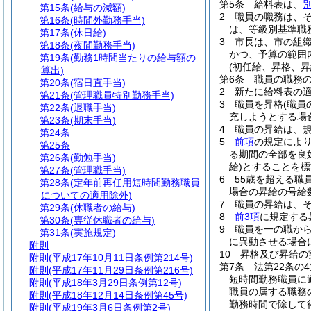
第5条
給料表は、
第15条
(給与の減額)
2
職員の職務は、
第16条
(時間外勤務手当)
は、等級別基準職
第17条
(休日給)
3
市長は、市の組
第18条
(夜間勤務手当)
かつ、予算の範囲
第19条
(勤務1時間当たりの給与額の
(初任給、昇格、昇
算出)
第6条
職員の職務
第20条
(宿日直手当)
2
新たに給料表の
第21条
(管理職員特別勤務手当)
3
職員を昇格
(職
第22条
(退職手当)
充しようとする場
第23条
(期末手当)
4
職員の昇給は、
第24条
5
前項
の規定によ
第25条
る期間の全部を良
第26条
(勤勉手当)
給)
とすることを標
第27条
(管理職手当)
6
55歳を超える職
第28条
(定年前再任用短時間勤務職員
場合の昇給の号給
についての適用除外)
7
職員の昇給は、
第29条
(休職者の給与)
8
前3項
に規定する
第30条
(専従休職者の給与)
9
職員を一の職か
第31条
(実施規定)
に異動させる場合
附則
10
昇格及び昇給の
附則
(平成17年10月11日条例第214号)
第7条
法第22条の
附則
(平成17年11月29日条例第216号)
短時間勤務職員に
附則
(平成18年3月29日条例第12号)
職員の属する職務
附則
(平成18年12月14日条例第45号)
勤務時間で除して
附則
(平成19年3月6日条例第2号)