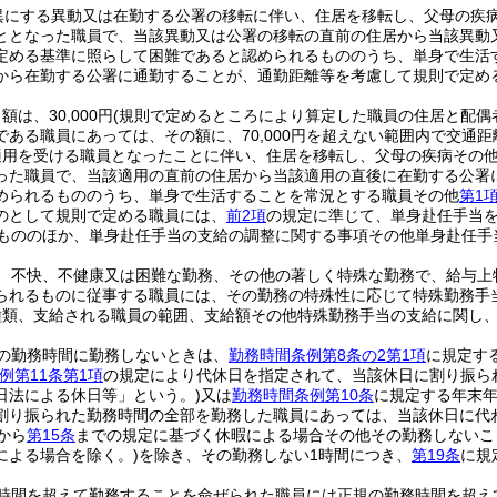
異にする異動又は在勤する公署の移転に伴い、住居を移転し、父母の疾
ととなった職員で、当該異動又は公署の移転の直前の住居から当該異動
定める基準に照らして困難であると認められるもののうち、単身で生活
から在勤する公署に通勤することが、通勤距離等を考慮して規則で定め
は、30,000円
(規則で定めるところにより算定した職員の住居と配偶
である職員にあっては、その額に、70,000円を超えない範囲内で交通
適用を受ける職員となったことに伴い、住居を移転し、父母の疾病その
った職員で、当該適用の直前の住居から当該適用の直後に在勤する公署
められるもののうち、単身で生活することを常況とする職員その他
第1
のとして規則で定める職員には、
前2項
の規定に準じて、単身赴任手当
もののほか、単身赴任手当の支給の調整に関する事項その他単身赴任手
、不快、不健康又は困難な勤務、その他の著しく特殊な勤務で、給与上
られるものに従事する職員には、その勤務の特殊性に応じて特殊勤務手
種類、支給される職員の範囲、支給額その他特殊勤務手当の支給に関し
の勤務時間に勤務しないときは、
勤務時間条例第8条の2第1項
に規定す
例第11条第1項
の規定により代休日を指定されて、当該休日に割り振ら
日法による休日等」という。)
又は
勤務時間条例第10条
に規定する年末
割り振られた勤務時間の全部を勤務した職員にあっては、当該休日に代
から
第15条
までの規定に基づく休暇による場合その他その勤務しないこ
による場合を除く。)
を除き、その勤務しない1時間につき、
第19条
に規
時間を超えて勤務することを命ぜられた職員には正規の勤務時間を超え