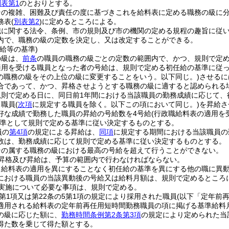
別表第1
のとおりとする。
その複雑、困難及び責任の度に基づきこれを給料表に定める職務の級に
務表
(
別表第2
)
に定めるところによる。
織に関する法令、条例、市の規則及び市の機関の定める規程の趣旨に従
内で、職務の級の定数を決定し、又は改定することができる。
給等の基準)
の級は、
前条
の職員の職務の級ごとの定数の範囲内で、かつ、規則で定
適用を受ける職員となった者の号給は、規則で定める初任給の基準に従
員の職務の級をその上位の級に変更することをいう。以下同じ。)
させるに
合であって、かつ、昇格させようとする職務の級に適すると認められる
規則で定める日に、同日前1年間における当該職員の勤務成績に応じて、
り職員
(
次項
に規定する職員を除く。以下この項において同じ。)
を昇給さ
好な成績で勤務した職員の昇給の号給数を4号給
(行政職給料表の適用を
準として規則で定める基準に従い決定するものとする。
員の
第4項
の規定による昇給は、
同項
に規定する期間における当該職員の
数は、勤務成績に応じて規則で定める基準に従い決定するものとする。
その属する職務の級における最高の号給を超えて行うことができない。
昇格及び昇給は、予算の範囲内で行わなければならない。
ら給料表の適用を異にすることなく初任給の基準を異にする他の職に異
における職員の当該異動後の号給又は給料月額は、規則で定めるところ
実施について必要な事項は、規則で定める。
4第1項又は第22条の5第1項の規定により採用された職員
(以下「定年前
適用される給料表の定年前再任用短時間勤務職員の項に掲げる基準給料
の級に応じた額に、
勤務時間条例第2条第3項
の規定により定められた当
得た数を乗じて得た額とする。