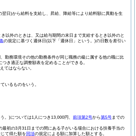
翌日)
から給料を支給し、昇給、降給等により給料額に異動を生
とき以外のときは、又は給与期間の末日まで支給するとき以外のと
条
の規定に基づく週休日
(以下「週休日」という。)
の日数を差引い
間、勤務環境その他の勤務条件が同じ職務の級に属する他の職に比
につき適正な調整額表を定めることができる。
超えてはならない。
けているものをいう。
う。)
については1人につき13,000円、
前項第2号
から
第5号
までの
の最初の3月31日までの間にある子がいる場合における扶養手当の
乗じて得た額を
同項
の規定による額に加算した額とする。