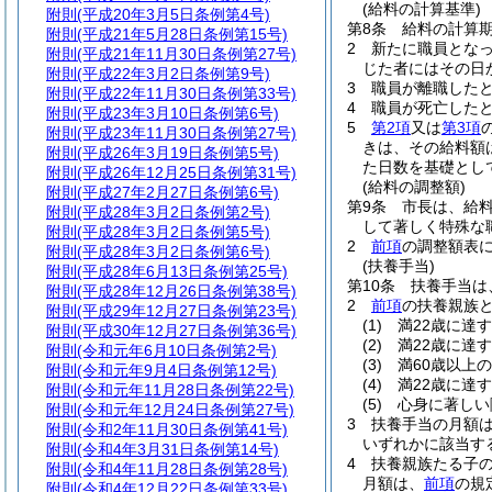
(給料の計算基準)
附則
(平成20年3月5日条例第4号)
第8条
給料の計算
附則
(平成21年5月28日条例第15号)
2
新たに職員とな
附則
(平成21年11月30日条例第27号)
じた者にはその日
附則
(平成22年3月2日条例第9号)
3
職員が離職した
附則
(平成22年11月30日条例第33号)
4
職員が死亡した
附則
(平成23年3月10日条例第6号)
5
第2項
又は
第3項
附則
(平成23年11月30日条例第27号)
きは、その給料額
附則
(平成26年3月19日条例第5号)
た日数を基礎とし
附則
(平成26年12月25日条例第31号)
(給料の調整額)
附則
(平成27年2月27日条例第6号)
第9条
市長は、給
附則
(平成28年3月2日条例第2号)
して著しく特殊な
附則
(平成28年3月2日条例第5号)
2
前項
の調整額表に
附則
(平成28年3月2日条例第6号)
(扶養手当)
附則
(平成28年6月13日条例第25号)
第10条
扶養手当は
附則
(平成28年12月26日条例第38号)
2
前項
の扶養親族
附則
(平成29年12月27日条例第23号)
(1)
満22歳に達
附則
(平成30年12月27日条例第36号)
(2)
満22歳に達
附則
(令和元年6月10日条例第2号)
(3)
満60歳以上
附則
(令和元年9月4日条例第12号)
(4)
満22歳に達
附則
(令和元年11月28日条例第22号)
(5)
心身に著しい
附則
(令和元年12月24日条例第27号)
3
扶養手当の月額
附則
(令和2年11月30日条例第41号)
いずれかに該当する
附則
(令和4年3月31日条例第14号)
4
扶養親族たる子の
附則
(令和4年11月28日条例第28号)
月額は、
前項
の規
附則
(令和4年12月22日条例第33号)