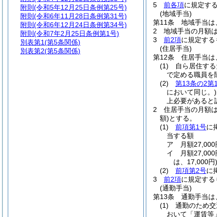
5
前各項
に規定す
附則
(令和5年12月25日条例第25号)
(地域手当)
附則
(令和6年11月28日条例第31号)
第11条
地域手当は
附則
(令和6年12月24日条例第34号)
2
地域手当の月額は
附則
(令和7年2月25日条例第1号)
3
前2項
に規定する
別表第1
(第5条関係)
(住居手当)
別表第2
(第5条関係)
第12条
住居手当は
(1)
自ら居住する
で定める職員を
(2)
第13条の2第
において同じ。)
上必要があると
2
住居手当の月額
額)
とする。
(1)
前項第1号
に
当する額
ア
月額27,0
イ
月額27,0
は、17,000円
(2)
前項第2号
に
3
前2項
に規定する
(通勤手当)
第13条
通勤手当は
(1)
通勤のため交
おいて「運賃等