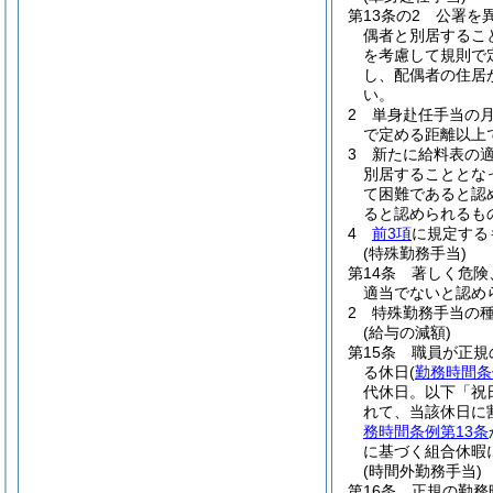
第13条の2
公署を
偶者と別居するこ
を考慮して規則で
し、配偶者の住居
い。
2
単身赴任手当の月額
で定める距離以上
3
新たに給料表の
別居することとな
て困難であると認
ると認められるも
4
前3項
に規定する
(特殊勤務手当)
第14条
著しく危険
適当でないと認め
2
特殊勤務手当の
(給与の減額)
第15条
職員が正規
る休日
(
勤務時間条
代休日。以下「祝
れて、当該休日に
務時間条例第13条
に基づく組合休暇
(時間外勤務手当)
第16条
正規の勤務