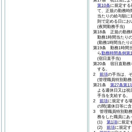
第17条
祝日法によ
第10条
に規定する
て、正規の勤務時
当たりの給与額に1
則で定める日にお
(夜間勤務手当)
第18条
正規の勤務
勤務1時間当たりの
(勤務1時間当たり
第19条
勤務1時間
ら
勤務時間条例第1
(宿日直手当)
第20条
宿日直勤務
する。
2
前項
の手当は、
(管理職員特別勤務
第21条
第27条第1
よる週休日又は祝
手当を支給する。
2
前項
に規定する
の間
(週休日等に
3
管理職員特別勤
務をした職員にあっ
(1)
第1項
に規定
(2)
前項
に規定