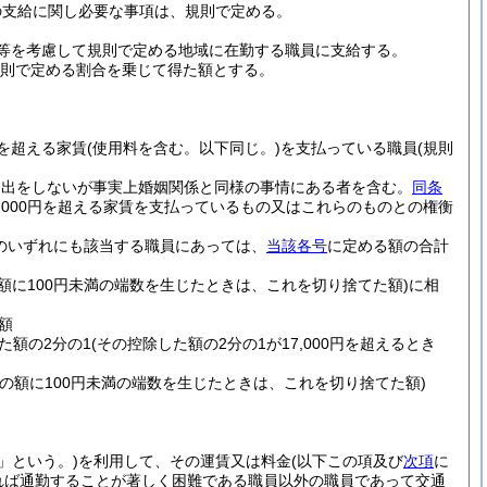
の支給に関し必要な事項は、規則で定める。
等を考慮して規則で定める地域に在勤する職員に支給する。
規則で定める割合を乗じて得た額とする。
円を超える家賃
(使用料を含む。以下同じ。)
を支払っている職員
(規則
届出をしないが事実上婚姻関係と同様の事情にある者を含む。
同条
,000円を超える家賃を支払っているもの又はこれらのものとの権衡
のいずれにも該当する職員にあっては、
当該各号
に定める額の合計
の額に100円未満の端数を生じたときは、これを切り捨てた額)
に相
額
た額の2分の1
(その控除した額の2分の1が17,000円を超えるとき
その額に100円未満の端数を生じたときは、これを切り捨てた額)
」という。)
を利用して、その運賃又は料金
(以下この項及び
次項
に
れば通勤することが著しく困難である職員以外の職員であって交通