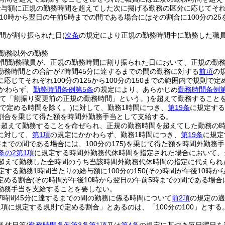
与額に正規の勤務時間を超えてした次に掲げる勤務の区分に応じてそれぞれ
10時から翌日の午前5時までの間である場合にはその割合に100分の25
間が割り振られた日
(
次条
の規定により正規の勤務時間中に勤務した職
勤務以外の勤務
時間勤務職員が、正規の勤務時間に割り振られた日において、正規の勤
勤務時間との合計が7時間45分に達するまでの間の勤務に対する
前項
の
応じてそれぞれ100分の125から100分の150までの範囲内で規則で定
かわらず、
勤務時間条例第5条
の規定により、あらかじめ
勤務時間条例第
いて「割振り変更前の正規の勤務時間」という。)
を超えて勤務すること
則で定める時間を除く。)
に対して、勤務1時間につき、
第19条
に規定する
割合を乗じて得た額を時間外勤務手当として支給する。
超えて勤務することを命ぜられ、正規の勤務時間を超えてした勤務の時間
に対して、
第1項
の規定にかかわらず、勤務1時間につき、
第19条
に規定
までの間である場合には、100分の175)
を乗じて得た額を時間外勤務手
条の2第1項
に規定する時間外勤務代休時間を指定された場合において、
を超えて勤務した全時間のうち当該時間外勤務代休時間の指定に代えられ
定する勤務1時間当たりの給与額に100分の150
(その時間が午後10時か
定める割合
(その時間が午後10時から翌日の午前5時までの間である場合に
勤務手当を支給することを要しない。
7時間45分に達するまでの間の勤務に係る時間について
前2項
の規定の適
1項に規定する規則で定める割合」とあるのは、「100分の100」とする