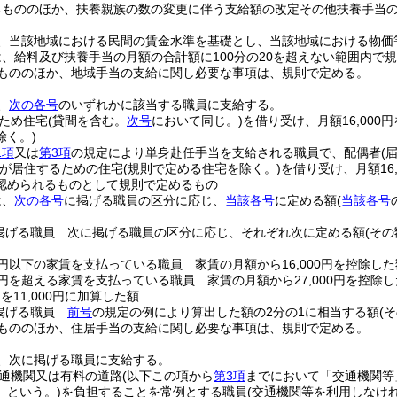
るもののほか、扶養親族の数の変更に伴う支給額の改定その他扶養手当
、当該地域における民間の賃金水準を基礎とし、当該地域における物価
、給料及び扶養手当の月額の合計額に100分の20を超えない範囲内で
もののほか、地域手当の支給に関し必要な事項は、規則で定める。
、
次の各号
のいずれかに該当する職員に支給する。
ため住宅
(貸間を含む。
次号
において同じ。)
を借り受け、月額16,000
除く。)
1項
又は
第3項
の規定により単身赴任手当を支給される職員で、配偶者
(
が居住するための住宅
(規則で定める住宅を除く。)
を借り受け、月額16
認められるものとして規則で定めるもの
は、
次の各号
に掲げる職員の区分に応じ、
当該各号
に定める額
(
当該各号
掲げる職員 次に掲げる職員の区分に応じ、それぞれ次に定める額
(そ
00円以下の家賃を支払っている職員 家賃の月額から16,000円を控除した
00円を超える家賃を支払っている職員 家賃の月額から27,000円を控除し
)
を11,000円に加算した額
掲げる職員
前号
の規定の例により算出した額の2分の1に相当する額
(
もののほか、住居手当の支給に関し必要な事項は、規則で定める。
、次に掲げる職員に支給する。
通機関又は有料の道路
(以下この項から
第3項
までにおいて「交通機関等
」という。)
を負担することを常例とする職員
(交通機関等を利用しなけ