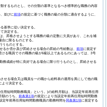
分類するものとし、その分類の基準となるべき標準的な職務の内容
い、並びに
前項
の規定に基づく職務の級の分類に適合するように、
める基準に従い決定する。
って決定する。
は、昇格させようとする職務の級の定数に欠員があり、これを補
場合に限るものとする。
行うものとする。
せるか否か及び昇給させる場合の昇給の号給数は、
前項
に規定す
受ける職員でその職務の級が6級以上であるものにあっては、3号
勤務成績が特に良好である場合に限り行うものとし、昇給させる
動させる場合又は職員を一の職から給料表の適用を異にして他の職
により決定する。
再任用短時間勤務職員」という。)
の給料月額は、当該定年前再任用
月額のうち、
前条第1項
の規定により当該定年前再任用短時間勤務
該定年前再任用短時間勤務職員の勤務時間を
同条第1項
に規定する