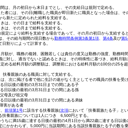
期間は、月の初日から末日までとし、その支給日は規則で定める。
った者には、その日
(離職した職員が即日新たに職員となった場合は、その
から新たに定められた給料を支給する。
ときは、その日まで給料を支給する。
ときは、その月まで給料を支給する。
の規定により給料を支給する場合であって、その月の初日から支給する
は、その給与期間の現日数から
勤務時間条例第3条第1項
、
第4条
及び
第5
て日割りによって計算する。
料月額が、職務の複雑、困難若しくは責任の度又は勤務の強度、勤務時
職に対し、適当でないと認めるときは、その特殊性に基づき、給料月額
定める給料月額の調整額は、調整前における給料月額の100分の25を
、扶養親族のある職員に対して支給する。
とは、次に掲げる者で他に生計の途がなく主としてその職員の扶養を受
する日以後の最初の3月31日までの間にある子
する日以後の最初の3月31日までの間にある孫
の父母及び祖父母
する日以後の最初の3月31日までの間にある弟妹
障害がある者
は、
前項第1号
に該当する扶養親族
(
次項
において「扶養親族たる子」とい
扶養親族については1人につき 6,500円とする。
うちに満15歳に達する日後の最初の4月1日から満22歳に達する日以後
定にかかわらず、5,000円に当該期間にある当該扶養親族たる子の数を