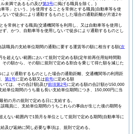
トル未満であるもの及び
第3号
に掲げる職員を除く。)
動車等」という。)
を使用することを常例とする職員
(自動車等を使
しないで徒歩により通勤するものとした場合の通勤距離が片道2キ
とを常例とする職員
(交通機関等を利用し、又は自動車等を使用し
せず、かつ、自動車等を使用しないで徒歩により通勤するものとし
当該職員の支給単位期間の通勤に要する運賃等の額に相当する額
(
次
0円を超えない範囲において規則で定める額
(定年前再任用短時間勤
、その額から、その額に規則で定める割合を乗じて得た額を減じた
歩により通勤するものとした場合の通勤距離、交通機関等の利用距
額、
第1号
に定める額又は
前号
に定める額
おいては、その合計額)
及び
前項第2号
に定める額の合計額が150,000
給単位期間のうち最も長い支給単位期間につき、150,000円に当
最初の月の規則で定める日に支給する。
当該職員に、支給単位期間のうちこれらの事由が生じた後の期間を
超えない範囲内で1箇月を単位として規則で定める期間
(自動車等に
支給及び返納に関し必要な事項は、規則で定める。