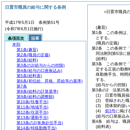
日置市職員の給与に関する条例
○日置市職員
平成17年5月1日 条例第51号
(趣旨)
(令和7年6月1日施行)
第1条
この条例は
とする。
条項目次
沿革
(職員の定義)
本則
第2条
この条例で
第1条
(趣旨)
同法附則第5項に
第2条
(職員の定義)
(給料)
第3条
(給料)
第3条
この条例で
第3条の2
(給与からの控除)
定する正規の勤務
第4条
(給与の口座振込み)
殊勤務手当、時間
第5条
(給料表)
する。
第6条
(初任給、昇格、昇給等の基準)
(給与からの控除)
第7条
第3条の2
法第25
第8条
(給料の計算基準)
(1)
日置市職員福
第9条
(給料の調整額)
(2)
登録された職
第10条
(扶養手当)
(3)
団体契約扱い
第11条
(地域手当)
(4)
前3号
に掲げ
第12条
(住居手当)
(給与の口座振込み
第13条
(通勤手当)
第4条
給与は、職
第13条の2
(単身赴任手当)
(給料表)
第14条
(特殊勤務手当)