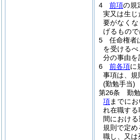
4
前項
の規
実又は生じ
要がなくな
げるもので
5
任命権者
を受けるべ
分の事由を
6
前各項
に
事項は、規
(勤勉手当)
第26条
勤勉
項
までにお
れ在職する
間における
規則で定め
職し、又は