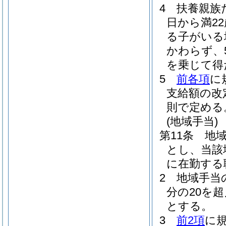
4
扶養親族
日から満2
る子がいる
かわらず、
を乗じて得
5
前各項
に
支給額の改
則で定める
(地域手当)
第11条
地
とし、当該
に在勤する
2
地域手当
分の20を
とする。
3
前2項
に