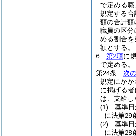
で定める職
規定する合
額の合計額
職員の区分
める割合を
額とする。
6
第2項
に
で定める。
第24条
次
規定にかか
に掲げる者
は、支給し
(1)
基準日
に法第2
(2)
基準日
に法第2