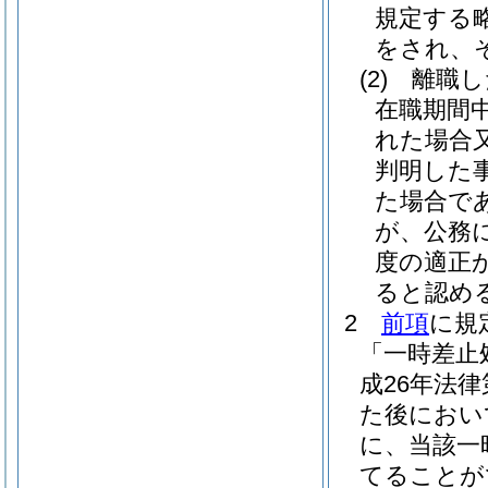
規定する
をされ、
(2)
離職し
在職期間
れた場合
判明した
た場合で
が、公務
度の適正
ると認め
2
前項
に規
「一時差止
成26年法律
た後におい
に、当該一
てることが