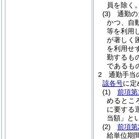
員を除く。
(3)
通勤の
かつ、自
等を利用
が著しく
を利用せ
勤するも
であるも
2
通勤手当
該各号
に定
(1)
前項第
めるとこ
に要する
当額」とい
(2)
前項第
給単位期間