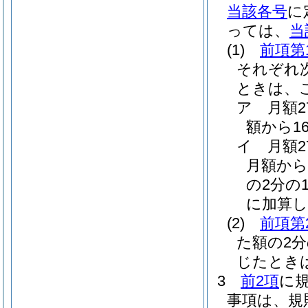
当該各号
に
っては、
当
(1)
前項第
それぞれ
ときは、
ア
月額
額から1
イ
月額
月額から
の2分の1
に加算し
(2)
前項第
た額の2
じたとき
3
前2項
に
事項は、規