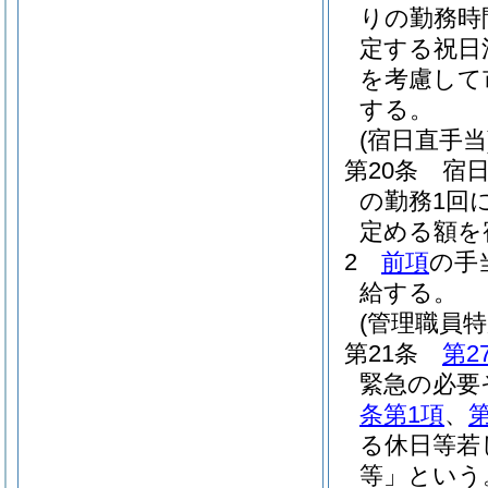
りの勤務時
定する祝日
を考慮して
する。
(宿日直手当
第20条
宿
の勤務1回
定める額を
2
前項
の手
給する。
(管理職員特
第21条
第2
緊急の必要
条第1項
、
る休日等若
等」という