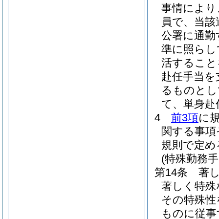
事情により
員で、当該
公署に通勤
準に照らし
活すること
赴任手当を
るものとし
て、単身赴
4
前3項
に
関する事項
規則で定め
(特殊勤務手
第14条
著
著しく特殊
その特殊性
ものに従事