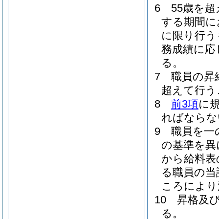
6
55歳を
する期間に
に限り行う
務成績に応
る。
7
職員の昇
超えて行う
8
前3項
に
ればならな
9
職員を一
の基準を異
から給料表
る職員の当
ころにより
10
昇格及
る。