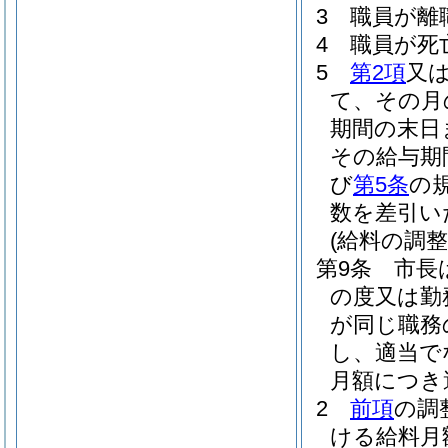
3
職員が離
4
職員が死
5
第2項
又
て、その月
期間の末日
その給与期
び
第5条
の
数を差引い
(給料の調整
第9条
市長
の度又は勤
が同じ職務
し、適当で
月額につき
2
前項
の調
ける給料月