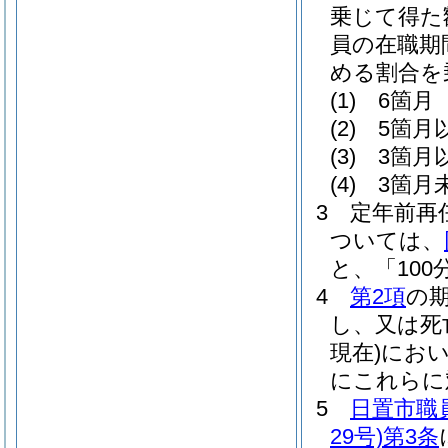
乗じて得た
員の在職期
める割合を
(1)
6箇月 
(2)
5箇月
(3)
3箇月
(4)
3箇月未
3
定年前再
ついては、
と、「100
4
第2項
の
し、又は死
現在)
にお
にこれらに
5
日置市職
29号)
第3条