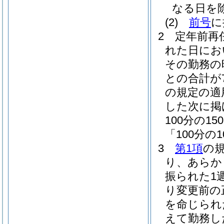
なる日を
(2)
前号
に
2
定年前再
れた日にお
その勤務の
との合計が
の規定の適
した次に掲
100分の
「100分の
3
第1項
の
り、あらか
振られた1
り変更前の
を命じられ
えて勤務し