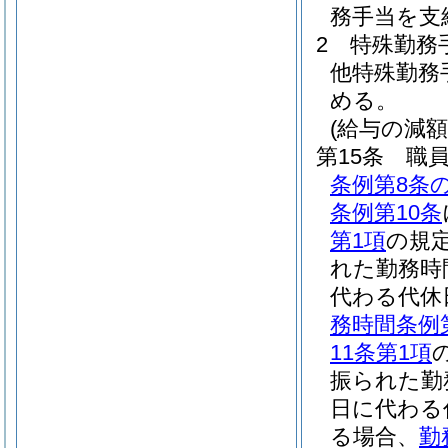
務手当を支
2
特殊勤務
他特殊勤務
める。
(給与の減額
第15条
職
条例第8条の
条例第10条
第1項
の規
れた勤務時
代わる代休
務時間条例
11条第1項
振られた勤
日に代わる
る場合、
勤