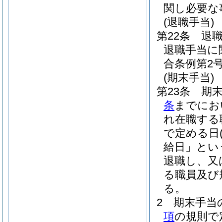
関し必要な
(退職手当)
第22条
退
退職手当に
合条例第2号
(期末手当)
第23条
期末
条
までにお
れ在職する
で定める日
給日」とい
退職し、又
る職員及び
る。
2
期末手当
項
の規則で