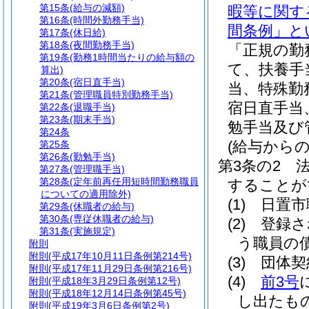
第15条
(給与の減額)
暇等に関す
第16条
(時間外勤務手当)
間条例」と
第17条
(休日給)
第18条
(夜間勤務手当)
「正規の勤
第19条
(勤務1時間当たりの給与額の
て、扶養手
算出)
第20条
(宿日直手当)
当、特殊勤
第21条
(管理職員特別勤務手当)
宿日直手当
第22条
(退職手当)
第23条
(期末手当)
勉手当及び
第24条
(給与からの
第25条
第26条
(勤勉手当)
第3条の2
第27条
(管理職手当)
第28条
(定年前再任用短時間勤務職員
することが
についての適用除外)
(1)
日置市
第29条
(休職者の給与)
第30条
(専従休職者の給与)
(2)
登録さ
第31条
(実施規定)
う職員の
附則
附則
(平成17年10月11日条例第214号)
(3)
団体契
附則
(平成17年11月29日条例第216号)
(4)
前3号
附則
(平成18年3月29日条例第12号)
附則
(平成18年12月14日条例第45号)
し出たも
附則
(平成19年3月6日条例第2号)