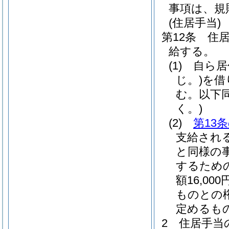
事項は、規
(住居手当)
第12条
住
給する。
(1)
自ら居
じ。)
を借
む。以下同
く。)
(2)
第13
支給され
と同様の
するため
額16,0
ものとの
定めるも
2
住居手当