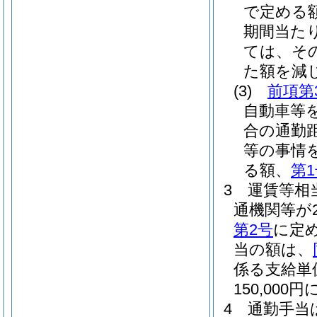
で定める
期間当た
ては、そ
た額を減じ
(3)
前項第
自動車等
合の通勤
等の事情
る額、
第
3
運賃等相
通機関等が
第2号
に定め
当の額は、
係る支給単
150,0
4
通勤手当