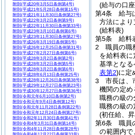
(給与の口座
附則
(平成20年3月5日条例第4号)
附則
(平成21年5月28日条例第15号)
第4条
給与
附則
(平成21年11月30日条例第27号)
附則
(平成22年3月2日条例第9号)
方法により
附則
(平成22年11月30日条例第33号)
(給料表)
附則
(平成23年3月10日条例第6号)
附則
(平成23年11月30日条例第27号)
第5条
給料
附則
(平成26年3月19日条例第5号)
2
職員の職
附則
(平成26年12月25日条例第31号)
附則
(平成27年2月27日条例第6号)
を給料表に
附則
(平成28年3月2日条例第2号)
基準となる
附則
(平成28年3月2日条例第5号)
附則
(平成28年3月2日条例第6号)
表第2
)
に定
附則
(平成28年6月13日条例第25号)
3
市長は、
附則
(平成28年12月26日条例第38号)
附則
(平成29年12月27日条例第23号)
機関の定め
附則
(平成30年12月27日条例第36号)
附則
(令和元年6月10日条例第2号)
職務の級の
附則
(令和元年9月4日条例第12号)
職務の級の
附則
(令和元年11月28日条例第22号)
附則
(令和元年12月24日条例第27号)
(初任給、
附則
(令和2年11月30日条例第41号)
第6条
職員
附則
(令和4年3月31日条例第14号)
附則
(令和4年11月28日条例第28号)
の範囲内で
附則
(令和4年12月22日条例第33号)