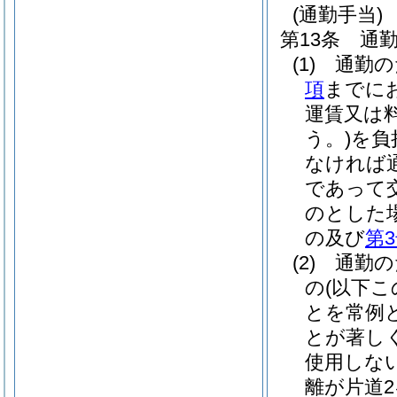
(通勤手当)
第13条
通
(1)
通勤の
項
までに
運賃又は
う。)
を負
なければ
であって
のとした
の及び
第
(2)
通勤の
の
(以下
とを常例
とが著し
使用しな
離が片道