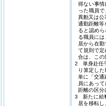
得ない事情
った職員で
異動又は公
通勤距離等
ると認めら
る職員には
居から在勤
て規則で定
合は、この
2
単身赴任手
り算定した
単に「交通
員にあって
距離の区分
3
新たに給
居を移転し