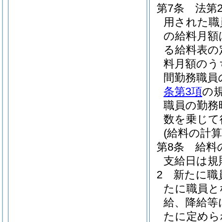
第7条
法第
用された職
の給料月額
る給料表の
料月額のう
間勤務職員
条第3項
の
職員の勤務
数を乗じて
(給料の計算
第8条
給料
支給日は規
2
新たに職
たに職員と
給、降給等
たに定めら