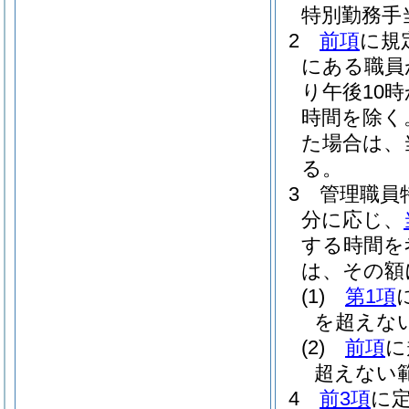
特別勤務手
2
前項
に規
にある職員
り午後10
時間を除く
た場合は、
る。
3
管理職員
分に応じ、
する時間を
は、その額に
(1)
第1項
を超えな
(2)
前項
に
超えない
4
前3項
に