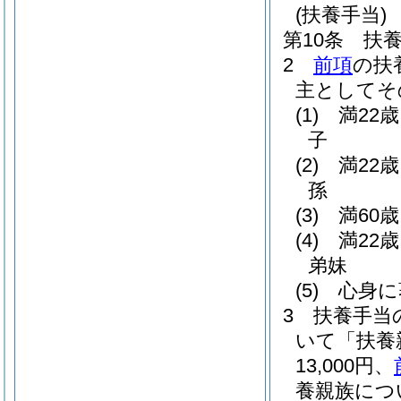
(扶養手当)
第10条
扶
2
前項
の扶
主としてそ
(1)
満22
子
(2)
満22
孫
(3)
満60
(4)
満22
弟妹
(5)
心身に
3
扶養手当
いて「扶養
13,000円、
養親族につ