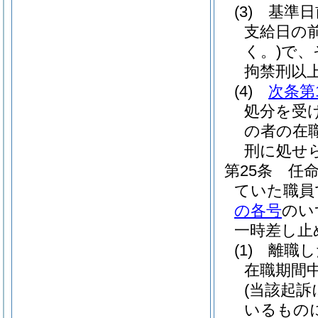
(3)
基準日
支給日の
く。)
で、
拘禁刑以
(4)
次条第
処分を受
の者の在
刑に処せ
第25条
任
ていた職員
の各号
のい
一時差し止
(1)
離職し
在職期間
(当該起
いるもの