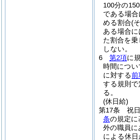
100分の150
である場合に
める割合
(
ある場合に
た割合を乗
しない。
6
第2項
に
時間につい
に対する
前
する規則で
る。
(休日給)
第17条
祝
条
の規定に
外の職員に
による休日