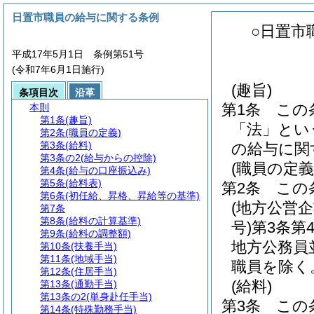
日置市職員の給与に関する条例
○日置市
平成17年5月1日 条例第51号
(令和7年6月1日施行)
(趣旨)
条項目次
沿革
第1条
この
本則
第1条
(趣旨)
「法」とい
第2条
(職員の定義)
第3条
(給料)
の給与に関
第3条の2
(給与からの控除)
(職員の定義
第4条
(給与の口座振込み)
第5条
(給料表)
第2条
この
第6条
(初任給、昇格、昇給等の基準)
(地方公営
第7条
第8条
(給料の計算基準)
号)
第3条第
第9条
(給料の調整額)
地方公務員
第10条
(扶養手当)
第11条
(地域手当)
職員を除く
第12条
(住居手当)
(給料)
第13条
(通勤手当)
第13条の2
(単身赴任手当)
第3条
この
第14条
(特殊勤務手当)