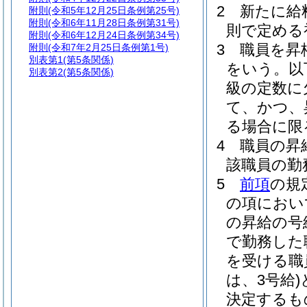
2
新たに給
附則
(令和5年12月25日条例第25号)
附則
(令和6年11月28日条例第31号)
則で定める
附則
(令和6年12月24日条例第34号)
3
職員を昇
附則
(令和7年2月25日条例第1号)
別表第1
(第5条関係)
をいう。以
別表第2
(第5条関係)
級の定数に
て、かつ、
る場合に限
4
職員の昇
該職員の勤
5
前項
の規
の項におい
の昇給の号
で勤務した
を受ける職
は、3号給)
決定するも