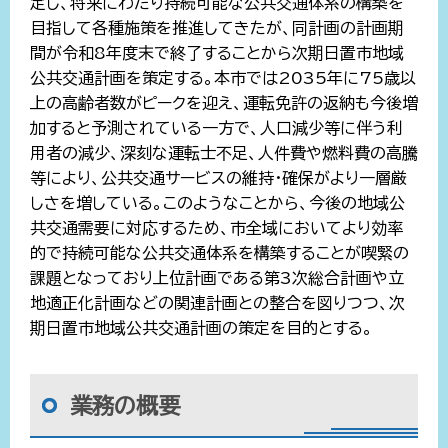
定し、将来にわたり持続可能な公共交通体系の構築を
目指して各種施策を推進してきたが、同計画の計画期
間が令和8年度末で終了することから次期日置市地域
公共交通計画を策定する。本市では2035年に75歳以
上の高齢者数がピークを迎え、運転免許の返納も今後増
加すると予測されている一方で、人口減少等に伴う利
用者の減少、深刻な運転士不足、人件費や燃料費の高騰
等により、公共交通サービスの維持・確保がより一層厳
しさを増している。このようなことから、今後の地域公
共交通需要に対応するため、市全域においてより効率
的で持続可能な公共交通体系を構築することが喫緊の
課題となっており上位計画である第3次総合計画や立
地適正化計画などの関連計画との整合を図りつつ、次
期日置市地域公共交通計画の策定を目的とする。
業務の概要