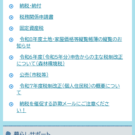
納税・納付
税務関係申請書
固定資産税
令和8年度土地・家屋価格等縦覧帳簿の縦覧のお
知らせ
令和6年度（令和5年分）申告からの主な税制改正
について（森林環境税）
公売（市税等）
令和7年度税制改正（個人住民税）の概要につい
て
納税を催促する詐欺メールにご注意くださ
い！
暮らしサポート