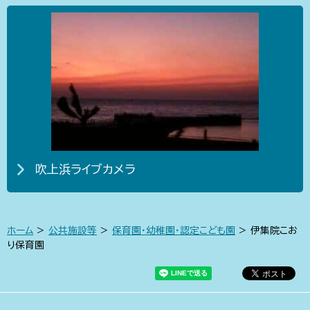
吹上浜ライブカメラ
ホーム
>
公共施設等
>
保育園・幼稚園・認定こども園
> 伊集院こお
り保育園