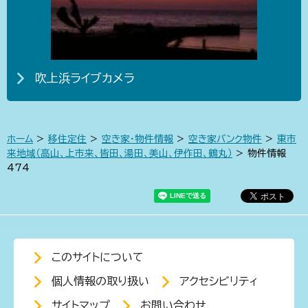
吹上浜ライブカメラ
ホーム
>
移住定住
>
空き家・物件情報
>
空き家バンク物件
>
東市
来地域（高山、上市来、皆田、湯田、美山、伊作田、鶴丸）
> 物件情報
474
このサイトについて
個人情報の取り扱い
アクセシビリティ
サイトマップ
お問い合わせ