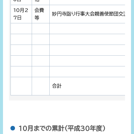
10月2
会費
妙円寺詣り行事大会親善使節団交流会
7日
等
合計
10月までの累計(平成30年度)