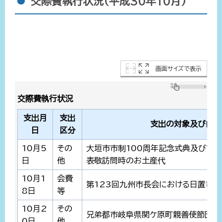
交際費執行状況(平成30年10月)
画面サイズで表示
交際費執行状況
支出月
支出
支出の対象及び内容
日
区分
10月5
その
大垣市市制100周年記念式典及びフレ
日
他
表敬訪問時のお土産代
10月1
会費
第123回九州市長会における日置市P
8日
等
10月2
その
兄弟都市岐阜県関ケ原町親善使節団訪
0日
他