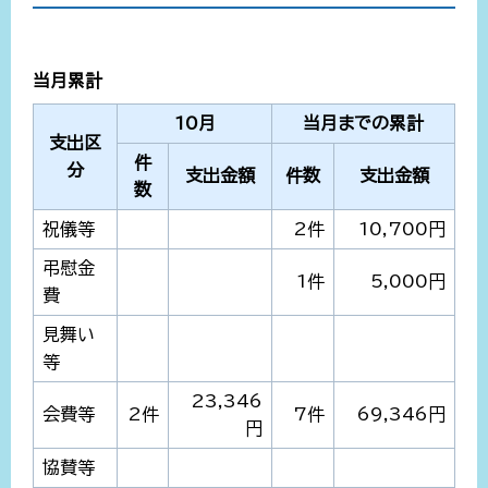
当月累計
10月
当月までの累計
支出区
件
分
支出金額
件数
支出金額
数
祝儀等
2件
10,700円
弔慰金
1件
5,000円
費
見舞い
等
23,346
会費等
2件
7件
69,346円
円
協賛等