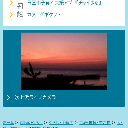
日置市子育て支援アプリ「チャイまる」
カタログポケット
吹上浜ライブカメラ
ホーム
>
市民のくらし
>
くらし・手続き
>
ごみ・環境・生き物
>
犬・