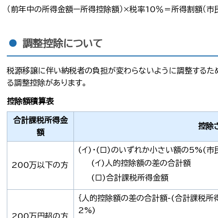
（前年中の所得金額ー所得控除額）×税率10％＝所得割額（市
調整控除について
税源移譲に伴い納税者の負担が変わらないように調整するた
る調整控除があります。
控除額積算表
合計課税所得金
控除
額
(イ)・(ロ)のいずれか小さい額の5%(市
(イ)人的控除額の差の合計額
200万以下の方
(ロ)合計課税所得金額
｛人的控除額の差の合計額-(合計課税所得
2%)
200万円超の方