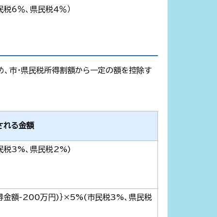
民税6％、県民税4％）
め、市・県民税所得割額から一定の額を控除す
される金額
民税3%、県民税2%)
金額-200万円)｝×5%(市民税3%、県民税