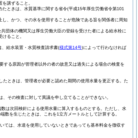
置を講ずること。
めたときは、水質基準に関する省令
(平成15年厚生労働省令第101
止し、かつ、その水を使用することが危険である旨を関係者に周知
方公共団体の機関又は厚生労働大臣の登録を受けた者による給水栓に
受けること。
は、給水装置・水質検査請求書
(
様式第14号
)
によって行わなければ
要する原因が管理者以外の者の故意又は過失による場合の検査を
したときは、管理者が必要と認めた期間の使用水量を更正する。
た
は、その検査に対して異議を申し立てることができない。
端数は次回検針による使用水量に算入するものとする。
ただし、水
の端数を生じたときは、これを1立方メートルとして計算する。
いては、水道を使用していないときであっても基本料金を徴収す