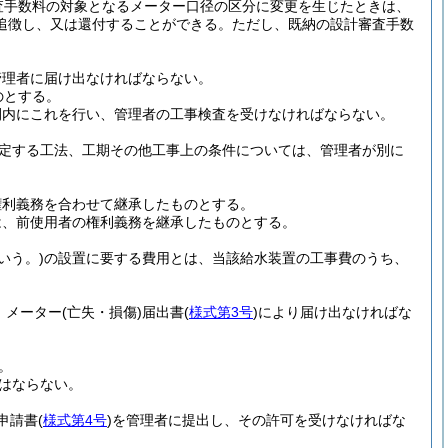
査手数料の対象となるメーター口径の区分に変更を生じたときは、
追徴し、又は還付することができる。
ただし、既納の設計審査手数
管理者に届け出なければならない。
のとする。
間内にこれを行い、管理者の工事検査を受けなければならない。
定する工法、工期その他工事上の条件については、管理者が別に
権利義務を合わせて継承したものとする。
は、前使用者の権利義務を継承したものとする。
いう。)
の設置に要する費用とは、当該給水装置の工事費のうち、
、メーター
(亡失・損傷)
届出書
(
様式第3号
)
により届け出なければな
。
てはならない。
申請書
(
様式第4号
)
を管理者に提出し、その許可を受けなければな