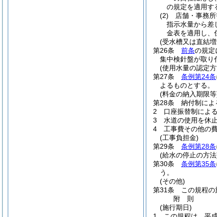
の規定を適用す
(2)
店舗・事務所
指示水量から差
金表を適用し、
(受水槽又は直結
第26条
前条
の規定
集中検針盤が取り
(使用水量の認定方
第27条
条例第24条
よるものとする。
(料金の納入期限等
第28条
納付制によ
2
口座振替制によ
3
水道の使用を休
4
工事費その他の
(工事負担金)
第29条
条例第28条
(給水の停止の方法
第30条
条例第35条
う。
(その他)
第31条
この規程の
附
則
(施行期日)
1
この規程は、平成