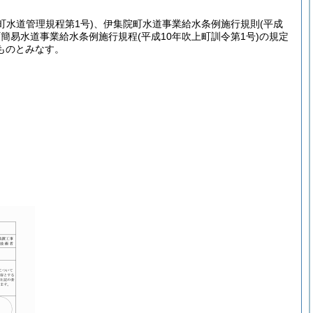
町水道管理規程第1号)
、伊集院町水道事業給水条例施行規則
(平成
町簡易水道事業給水条例施行規程
(平成10年吹上町訓令第1号)
の規定
ものとみなす。