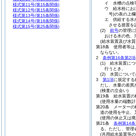
イ
水槽の点検
様式第11号
(第15条関係)
ウ
給水栓にお
様式第12号
(第15条関係)
号)
の表の上欄
様式第13号
(第15条関係)
エ
供給する水
様式第14号
(第18条関係)
させる措置を
様式第15号
(第25条関係)
(2)
前号
の管理に
おける水の色、
(給水装置及び水質
第18条
使用者等は
ならない。
2
条例第16条第2項
(1)
給水装置につ
行うとき。
(2)
水質について
3
第1項
に規定する
だし、水量の差異
(検査の立会い)
第19条
給水装置の
(使用水量の端数計
第20条
メーターの
道の使用を中止、
(使用の休止又は
第21条
条例第14条
る。
ただし、管理
(共用給水装置等の