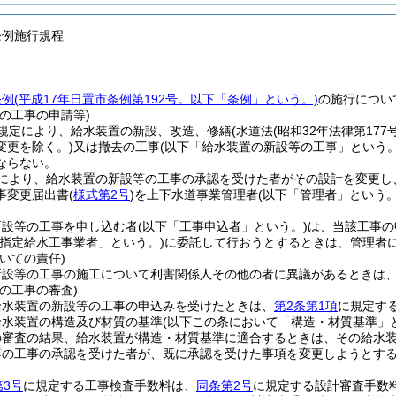
条例施行規程
条例
(平成17年日置市条例第192号。以下「条例」という。)
の施行につい
の工事の申請等)
規定により、給水装置の新設、改造、修繕
(水道法
(昭和32年法律第17
変更を除く。)
又は撤去の工事
(以下「給水装置の新設等の工事」という。
ならない。
により、給水装置の新設等の工事の承認を受けた者がその設計を変更し
事変更届出書
(
様式第2号
)
を上下水道事業管理者
(以下「管理者」という。
新設等の工事を申し込む者
(以下「工事申込者」という。)
は、当該工事の
「指定給水工事業者」という。)
に委託して行おうとするときは、管理者
いての責任)
新設等の工事の施工について利害関係人その他の者に異議があるときは
の工事の審査)
給水装置の新設等の工事の申込みを受けたときは、
第2条第1項
に規定す
給水装置の構造及び材質の基準
(以下この条において「構造・材質基準」
の審査の結果、給水装置が構造・材質基準に適合するときは、その給水
等の工事の承認を受けた者が、既に承認を受けた事項を変更しようとす
第3号
に規定する工事検査手数料は、
同条第2号
に規定する設計審査手数