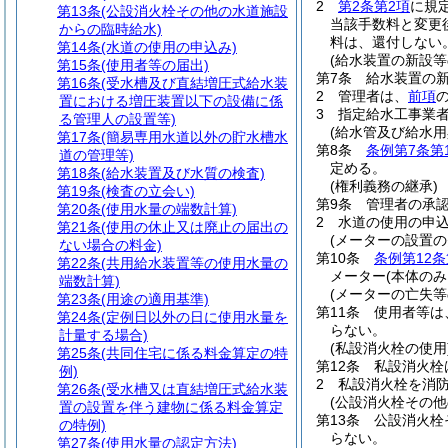
2
第2条第2項
に規
第13条
(公設消火栓その他の水道施設
当該手数料と変更
からの臨時給水)
料は、還付しない
第14条
(水道の使用の申込み)
(給水装置の新設等
第15条
(使用者等の届出)
第7条
給水装置の
第16条
(受水槽及び直結増圧式給水装
2
管理者は、
前項
置における増圧装置以下の設備に係
3
指定給水工事業
る管理人の設置等)
(給水管及び給水
第17条
(簡易専用水道以外の貯水槽水
第8条
条例第7条第
道の管理等)
定める。
第18条
(給水装置及び水質の検査)
(権利義務の継承)
第19条
(検査の立会い)
第9条
管理者の承
第20条
(使用水量の端数計算)
2
水道の使用の申
第21条
(使用の休止又は廃止の届出の
(メーターの設置の
ない場合の料金)
第10条
条例第12条
第22条
(共用給水装置等の使用水量の
メーター
(本体のみ
端数計算)
(メーターの亡失等
第23条
(用途の適用基準)
第11条
使用者等は
第24条
(定例日以外の日に使用水量を
らない。
計量する場合)
(私設消火栓の使用
第25条
(共同住宅に係る料金算定の特
第12条
私設消火栓
例)
2
私設消火栓を消防
第26条
(受水槽又は直結増圧式給水装
(公設消火栓その
置の設置を伴う建物に係る料金算定
第13条
公設消火栓
の特例)
らない。
第27条
(使用水量の認定方法)