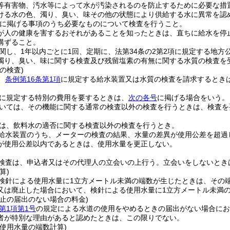
等有害物、汚水等によって水が汚染されるのを防止するために必要な措
ける水の色、濁り、臭い、味その他の状態により供給する水に異常を認
に掲げる事項のうち必要なものについて検査を行うこと。
が人の健康を害するおそれがあることを知ったときは、直ちに給水を停
講ずること。
関し、1年以内ごとに1回、定期に、法第34条の2第2項に規定する地
濁り、臭い、味に関する検査及び残留塩素の有無に関する水質の検査を
の検査)
、
条例第16条第1項
に規定する給水装置又は水質の検査を請求するとき
に規定する特別の費用を要するときは、
次の各号
に掲げる場合をいう。
いては、その機能に関する通常の検査以外の検査を行うときは、検査を
は、飲料水の適否に関する検査以外の検査を行うとき。
給水装置のうち、メーターの検査の結果、水量の差異が使用公差を超過
が使用公差以内であるときは、使用水量を更正しない。
検査は、申込者又はその代理人の立会いの上行う。
立会いをしないとき
算)
検針による使用水量に1立方メートル未満の端数が生じたときは、その
又は廃止した場合において、検針による使用水量に1立方メートル未満
廃止の届出のない場合の料金)
第1項第1号
の規定による水道の使用をやめるときの届出がない場合にお
者が特別な理由があると認めたときは、この限りでない。
使用水量の端数計算)