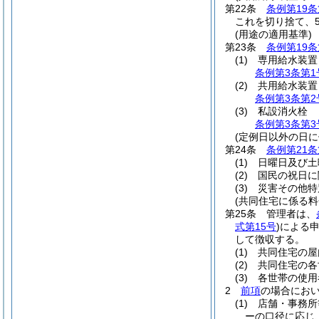
第22条
条例第19条
これを切り捨て、
(用途の適用基準)
第23条
条例第19条
(1)
専用給水装置
条例第3条第1
(2)
共用給水装置
条例第3条第2
(3)
私設消火栓
条例第3条第3
(定例日以外の日
第24条
条例第21条
(1)
日曜日及び土
(2)
国民の祝日に
(3)
災害その他特
(共同住宅に係る料
第25条
管理者は、
式第15号
)
による
して徴収する。
(1)
共同住宅の屋
(2)
共同住宅の各
(3)
各世帯の使用
2
前項
の場合にお
(1)
店舗・事務所
ーの口径に応じ