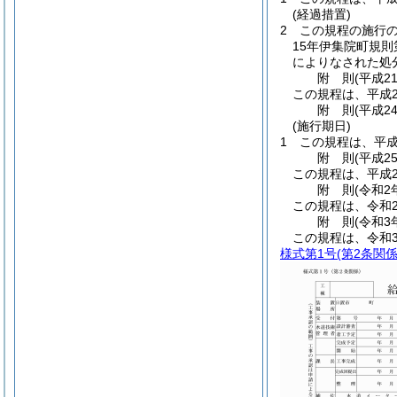
(経過措置)
2
この規程の施行
15年伊集院町規則
によりなされた処
附
則
(平成2
この規程は、平成2
附
則
(平成2
(施行期日)
1
この規程は、平成
附
則
(平成2
この規程は、平成2
附
則
(令和2
この規程は、令和
附
則
(令和3
この規程は、令和
様式第1号
(第2条関係