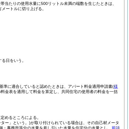
帯当たりの使用水量に500リットル未満の端数を生じたときは、
方メートルに切り上げる。
する日をいう。
基準に適合していると認めたときは、アパート料金適用申請書
(
様
の料金表を適用して料金を算定し、共同住宅の使用者の料金を一括
に定めるところによる。
ター」という。)
が取り付けられている場合は、その自己材メータ
舗・事務所等分の水量を差し引いた水量を住宅分の水量とし、
前項