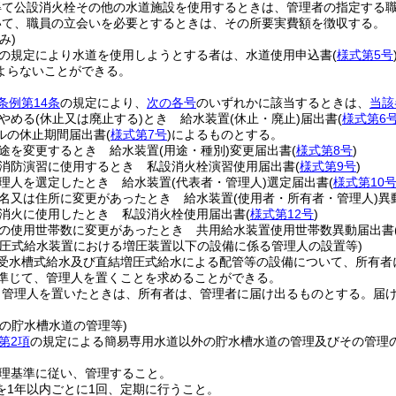
得て公設消火栓その他の水道施設を使用するときは、管理者の指定する
いて、職員の立会いを必要とするときは、その所要実費額を徴収する。
み)
の規定により水道を使用しようとする者は、水道使用申込書
(
様式第5号
よらないことができる。
条例第14条
の規定により、
次の各号
のいずれかに該当するときは、
当該
やめる
(休止又は廃止する)
とき 給水装置
(休止・廃止)
届出書
(
様式第6
ルの休止期間届出書
(
様式第7号
)
によるものとする。
途を変更するとき 給水装置
(用途・種別)
変更届出書
(
様式第8号
)
消防演習に使用するとき 私設消火栓演習使用届出書
(
様式第9号
)
理人を選定したとき 給水装置
(代表者・管理人)
選定届出書
(
様式第10
名又は住所に変更があったとき 給水装置
(使用者・所有者・管理人)
異
消火に使用したとき 私設消火栓使用届出書
(
様式第12号
)
の使用世帯数に変更があったとき 共用給水装置使用世帯数異動届出書
増圧式給水装置における増圧装置以下の設備に係る管理人の設置等)
受水槽式給水及び直結増圧式給水による配管等の設備について、所有者
準じて、管理人を置くことを求めることができる。
り管理人を置いたときは、所有者は、管理者に届け出るものとする。
届
の貯水槽水道の管理等)
第2項
の規定による簡易専用水道以外の貯水槽水道の管理及びその管理
理基準に従い、管理すること。
を1年以内ごとに1回、定期に行うこと。