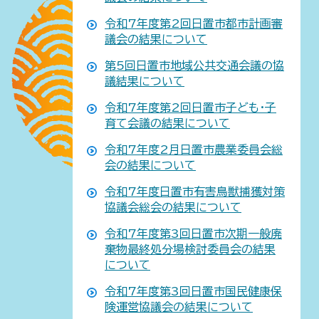
令和7年度第2回日置市都市計画審
議会の結果について
第5回日置市地域公共交通会議の協
議結果について
令和7年度第2回日置市子ども・子
育て会議の結果について
令和7年度2月日置市農業委員会総
会の結果について
令和7年度日置市有害鳥獣捕獲対策
協議会総会の結果について
令和7年度第3回日置市次期一般廃
棄物最終処分場検討委員会の結果
について
令和7年度第3回日置市国民健康保
険運営協議会の結果について