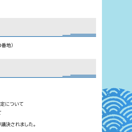
0番地）
制定について
て
り議決されました。