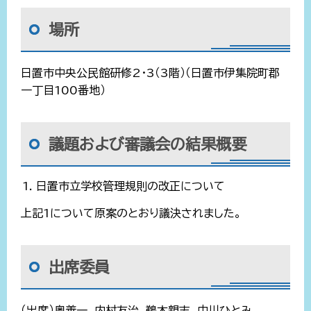
場所
日置市中央公民館研修2・3（3階）（日置市伊集院町郡
一丁目100番地）
議題および審議会の結果概要
日置市立学校管理規則の改正について
上記1について原案のとおり議決されました。
出席委員
（出席）奥善一、内村友治、鵜木親志、中川ひとみ