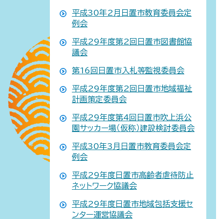
平成30年2月日置市教育委員会定
例会
平成29年度第2回日置市図書館協
議会
第16回日置市入札等監視委員会
平成29年度第2回日置市地域福祉
計画策定委員会
平成29年度第4回日置市吹上浜公
園サッカー場（仮称）建設検討委員会
平成30年3月日置市教育委員会定
例会
平成29年度日置市高齢者虐待防止
ネットワーク協議会
平成29年度日置市地域包括支援セ
ンター運営協議会