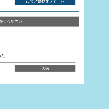
かせください
った