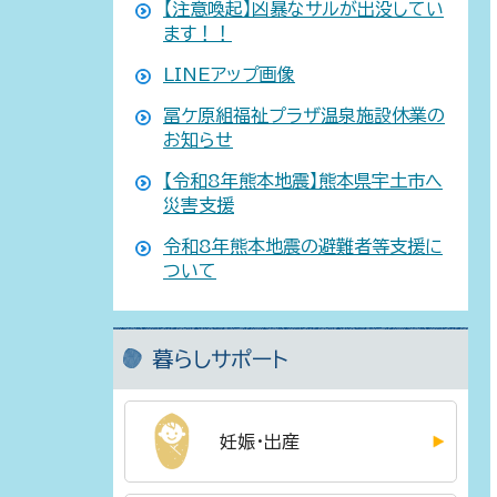
【注意喚起】凶暴なサルが出没してい
ます！！
LINEアップ画像
冨ケ原組福祉プラザ温泉施設休業の
お知らせ
【令和8年熊本地震】熊本県宇土市へ
災害支援
令和8年熊本地震の避難者等支援に
ついて
暮らしサポート
妊娠・出産