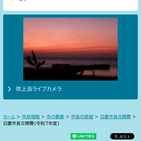
吹上浜ライブカメラ
ホーム
>
市政情報
>
市の概要
>
市長の部屋
>
日置市長交際費
>
日置市長交際費(令和7年度)