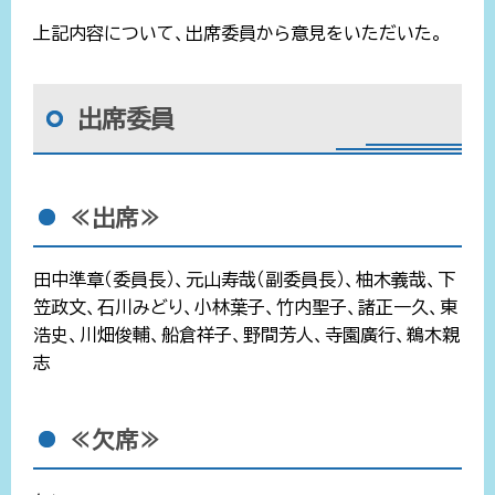
上記内容について、出席委員から意見をいただいた。
出席委員
≪出席≫
田中準章（委員長）、元山寿哉（副委員長）、柚木義哉、下
笠政文、石川みどり、小林葉子、竹内聖子、諸正一久、東
浩史、川畑俊輔、船倉祥子、野間芳人、寺園廣行、鵜木親
志
≪欠席≫