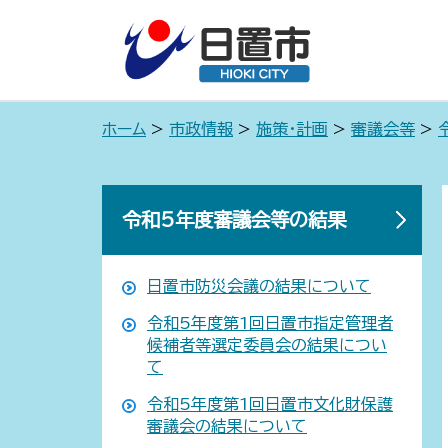
ホーム
>
市政情報
>
施策・計画
>
審議会等
>
令和5年度審議会等の結果
日置市防災会議の結果について
令和5年度第1回日置市指定管理者
候補者等選定委員会の結果につい
て
令和5年度第1回日置市文化財保護
審議会の結果について