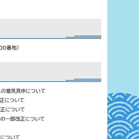
00番地）
への意見具申について
正について
改正について
綱の一部改正について
命について