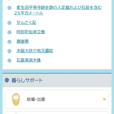
麦生田平等寺跡史跡の入定窟および石塔を含む
25平方メートル
せんさく記
阿弥陀如来立像
磨崖佛
木脇大炊介祐兄墓塔
石屋真梁木像
暮らしサポート
妊娠・出産