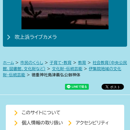
吹上浜ライブカメラ
ホーム
>
市民のくらし
>
子育て・教育
>
教育
>
社会教育（中央公民
館、図書館、文化財など）
>
文化財・伝統芸能
>
伊集院地域の文化
財・伝統芸能
> 徳重神社島津義弘公御神体
このサイトについて
個人情報の取り扱い
アクセシビリティ