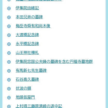
伊集院由緒記
本田兄弟の墓碑
梅岳寺舜有和尚木像
大渡橋記念碑
永平橋記念碑
山王神社棟札
伊集院忠国公夫婦の墓碑を含む円福寺墓地群
有馬新七先生墓碑
石谷高久墓碑
伏波の額
地頭仮屋門
上村得三藤原清緝の道中記